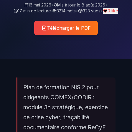
16 mai 2026
•
Mis à jour le
8 août 2026
•
17 min de lecture
•
3214 mots
•
323 vues
•
0 like
Télécharger le PDF
Plan de formation NIS 2 pour
dirigeants COMEX/CODIR :
module 3h stratégique, exercice
de crise cyber, traçabilité
documentaire conforme ReCyF