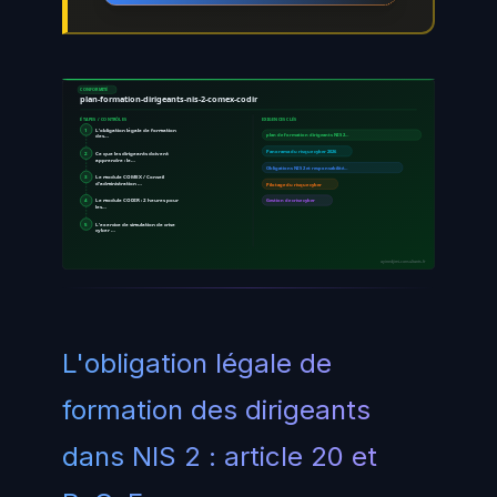
CONFORMITÉ
plan-formation-dirigeants-nis-2-comex-codir
ÉTAPES / CONTRÔLES
EXIGENCES CLÉS
1
L'obligation légale de formation
des…
plan de formation dirigeants NIS 2…
Panorama du risque cyber 2026
2
Ce que les dirigeants doivent
apprendre : le…
Obligations NIS 2 et responsabilité…
3
Le module COMEX / Conseil
d'administration …
Pilotage du risque cyber
4
Le module CODIR : 2 heures pour
Gestion de crise cyber
les…
5
L'exercice de simulation de crise
cyber …
ayinedjimi-consultants.fr
L'obligation légale de
formation des dirigeants
dans NIS 2 : article 20 et