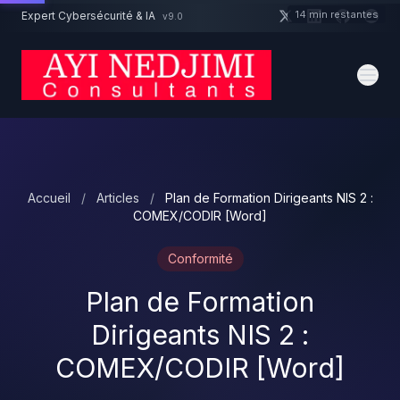
Aller au contenu principal
14 min restantes
Expert Cybersécurité & IA
v9.0
Un projet cybersécurité ?
Devis
Expert dispo · Réponse 24h
Accueil
/
Articles
/
Plan de Formation Dirigeants NIS 2 :
COMEX/CODIR [Word]
Conformité
Plan de Formation
Dirigeants NIS 2 :
COMEX/CODIR [Word]