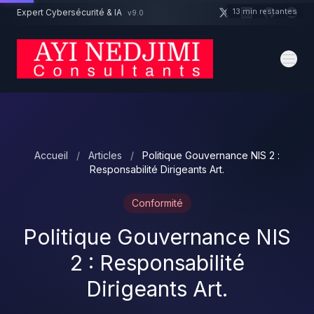
Aller au contenu principal
13 min restantes
Expert Cybersécurité & IA
v9.0
Un projet cybersécurité ?
Devis
Expert dispo · Réponse 24h
Accueil
/
Articles
/
Politique Gouvernance NIS 2 :
Responsabilité Dirigeants Art.
Conformité
Politique Gouvernance NIS
2 : Responsabilité
Dirigeants Art.