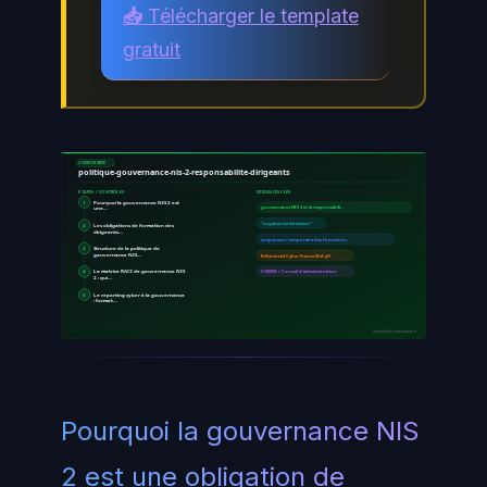
📥 Télécharger le template
gratuit
CONFORMITÉ
politique-gouvernance-nis-2-responsabilite-dirigeants
ÉTAPES / CONTRÔLES
EXIGENCES CLÉS
1
Pourquoi la gouvernance NIS 2 est
une…
gouvernance NIS 2 et la responsabili…
"organes de direction"
2
Les obligations de formation des
dirigeants…
suspension temporaire des fonctions…
3
Structure de la politique de
gouvernance NIS…
Référentiel Cyber France (ReCyF)
4
La matrice RACI de gouvernance NIS
COMEX / Conseil d'administration
2 : qui…
5
Le reporting cyber à la gouvernance
: format…
ayinedjimi-consultants.fr
Pourquoi la gouvernance NIS
2 est une obligation de