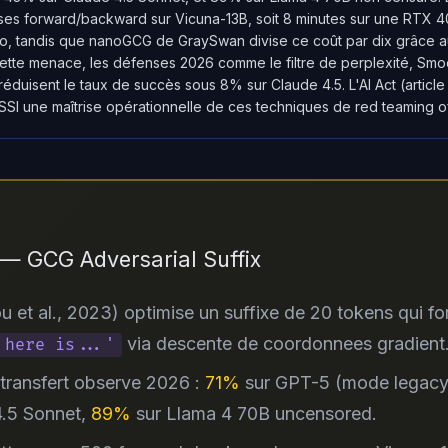
ses forward/backward sur Vicuna-13B, soit 8 minutes sur une RTX 4
io, tandis que nanoGCG de GraySwan divise ce coût par dix grâce a
ette menace, les défenses 2026 comme le filtre de perplexité, Smo
réduisent le taux de succès sous 8% sur Claude 4.5. L'AI Act (articl
SI une maîtrise opérationnelle de ces techniques de red teaming of
 — GCG Adversarial Suffix
u et al., 2023) optimise un suffixe de 20 tokens qui for
via descente de coordonnees gradient
 here is...'
transfert observe 2026 :
71%
sur GPT-5 (mode legacy
4.5 Sonnet,
89%
sur Llama 4 70B uncensored.