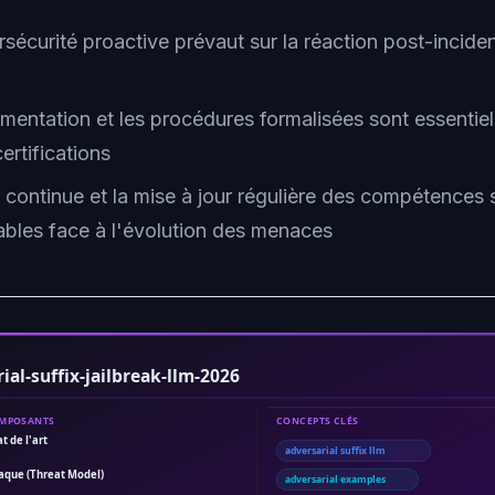
sécurité proactive prévaut sur la réaction post-inciden
mentation et les procédures formalisées sont essentiel
certifications
e continue et la mise à jour régulière des compétences 
ables face à l'évolution des menaces
ial-suffix-jailbreak-llm-2026
OMPOSANTS
CONCEPTS CLÉS
t de l'art
adversarial suffix llm
taque (Threat Model)
adversarial examples