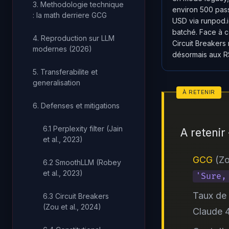
3. Methodologie technique
environ 500 pas
: la math derriere GCG
USD via runpod.
batché. Face à c
4. Reproduction sur LLM
Circuit Breakers 
modernes (2026)
désormais aux RS
5. Transferabilite et
generalisation
6. Defenses et mitigations
6.1 Perplexity filter (Jain
A retenir
et al., 2023)
GCG
(Zo
6.2 SmoothLLM (Robey
et al., 2023)
'Sure,
Taux de 
6.3 Circuit Breakers
(Zou et al., 2024)
Claude 