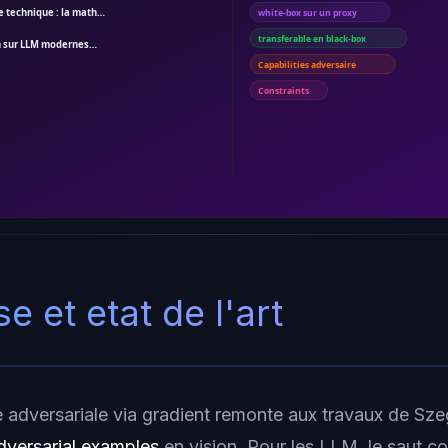
e technique : la math…
white-box sur un proxy
transferable en black-box
n sur LLM modernes…
Capabilities adversaire
Constraints
e et etat de l'art
e adversariale via gradient remonte aux travaux de Sze
dversarial examples
en vision. Pour les LLM, le saut c