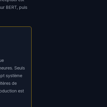
ur BERT, puis
ue
heures. Seuls
ompt système
itères de
oduction est