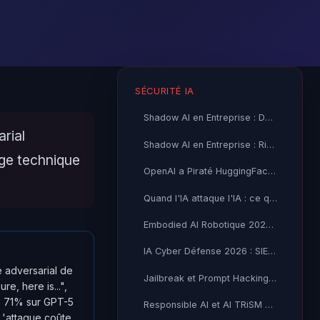
SÉCURITÉ IA
Shadow AI en Entreprise : Détection, Risques et Stratégies de
rial
Shadow AI en Entreprise : Risques, Détection et Gouvernance 2026
age technique
OpenAI a Piraté HuggingFace : Quand un Modèle d'IA s'Échappe
Quand l'IA attaque l'IA : ce que la compromission de Hugging
Embodied AI Robotique 2026 : Risques Cybersécurité
IA Cyber Défense 2026 : SIEM Augmenté et Playbooks
e adversarial de
Jailbreak et Prompt Hacking LLM 2026 : Guide Complet
, here is...",
 : 71% sur GPT-5
Responsible AI et AI TRiSM 2026 : Framework Gartner
L'attaque coûte