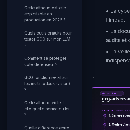
Cette attaque est-elle
• La cyber
exploitable en
l'impact
production en 2026 ?
• La docu
Quels outils gratuits pour
tester GCG sur mon LLM
audits et 
?
• La veill
Comment se proteger
indispens
cote defenseur ?
GCG fonctionne-t-il sur
les multimodaux (vision)
?
SÉCURITÉ IA
gcg-adversar
Cette attaque viole-t-
elle quelle norme ou loi
ARCHITECTURE / C
?
1. Genese et eta
2. Modele d'at
Quelle difference entre