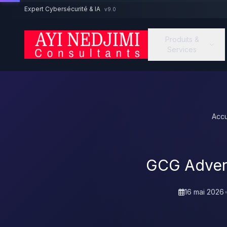
Aller au contenu principal
Expert Cybersécurité & IA
v9.0
Produits &
Services
Accu
GCG Adversa
16 mai 2026