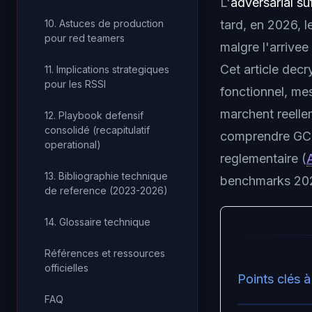
L'
adversarial suf
10. Astuces de production
tard, en 2026, l
pour red teamers
malgre l'arrive
Cet article dec
11. Implications strategiques
pour les RSSI
fonctionnel, mes
marchent reelle
12. Playbook defensif
consolidé (recapitulatif
comprendre GCG 
operational)
reglementaire (
13. Bibliographie technique
benchmarks 20
de reference (2023-2026)
14. Glossaire technique
Références et ressources
officielles
Points clés à
FAQ