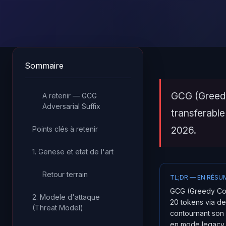
Sommaire
GCG (Greedy
A retenir — GCG
Adversarial Suffix
transferable
2026.
Points clés à retenir
1. Genese et etat de l'art
Retour terrain
TL;DR — EN RÉSU
GCG (Greedy Coor
2. Modele d'attaque
20 tokens via de
(Threat Model)
contournant son 
en mode legacy,