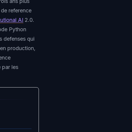
rois ans plus
 de reference
utional AI
2.0.
code Python
es defenses qui
en production,
gence
 par les