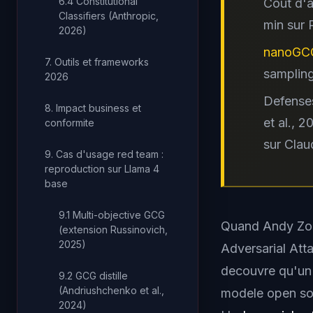
6.4 Constitutional
Cout d'a
Classifiers (Anthropic,
min sur
2026)
nanoGC
7. Outils et frameworks
sampling
2026
Defenses
8. Impact business et
et al., 
conformite
sur Clau
9. Cas d'usage red team :
reproduction sur Llama 4
base
9.1 Multi-objective GCG
Quand Andy Zou
(extension Russinovich,
2025)
Adversarial At
decouvre qu'un 
9.2 GCG distille
(Andriushchenko et al.,
modele open sou
2024)