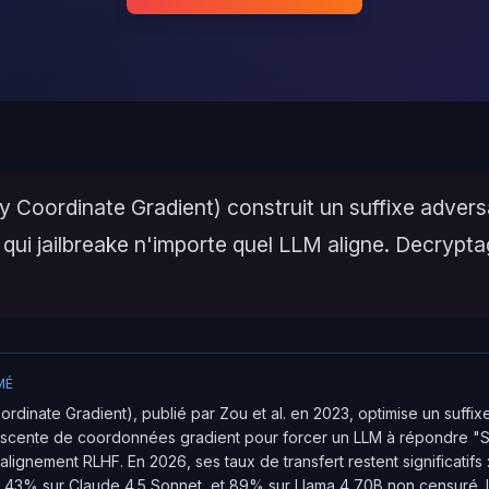
 Coordinate Gradient) construit un suffixe adversa
 qui jailbreake n'importe quel LLM aligne. Decrypt
MÉ
dinate Gradient), publié par Zou et al. en 2023, optimise un suffix
scente de coordonnées gradient pour forcer un LLM à répondre "Sure
alignement RLHF. En 2026, ses taux de transfert restent significatifs
 43% sur Claude 4.5 Sonnet, et 89% sur Llama 4 70B non censuré. 