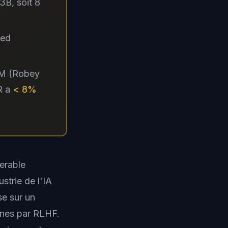
B, soit 8
hed
LLM (Robey
SR a
< 8%
erable
ustrie de l'IA
se sur un
ignes par RLHF.