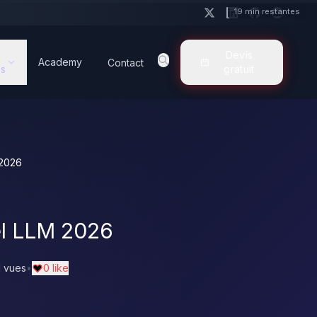
19 min restantes
Devis
Academy
Contact
s
gratuit
 2026
sel LLM 2026
1 vues
•
0 like