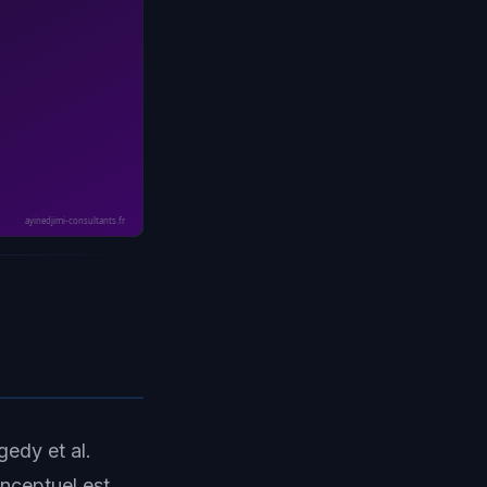
ayinedjimi-consultants.fr
gedy et al.
onceptuel est