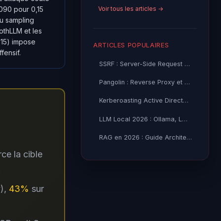
Voir tous les articles →
090 pour 0,15
u sampling
othLLM et les
e 15) impose
ARTICLES POPULAIRES
fensif.
SSRF : Server-Side Request Forgery — Exploitation Avancée
Pangolin : Reverse Proxy et Tunnel Self-Hosted — Guide
Kerberoasting Active Directory : Attaque et Défense 2026
LLM Local 2026 : Ollama, LM Studio ou vLLM — Quel Outil selon
RAG en 2026 : Guide Architecture, Vectorisation & Chunking
ce la cible
.
),
43%
sur