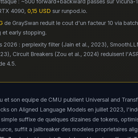
ttaque : ~500 forward+backward passes sur Vicuna-13
 RTX 4090,
0,15 USD
sur runpod.io.
G
de GraySwan reduit le cout d'un facteur 10 via batc
 et early stopping.
 2026 : perplexity filter (Jain et al., 2023), Smooth
2023), Circuit Breakers (Zou et al., 2024) reduisent l'A
de 4.5.
 et son equipe de CMU publient
Universal and Transf
tacks on Aligned Language Models
en juillet 2023, l'ind
simple suffixe de quelques dizaines de tokens, optimi
rce, suffit a jailbreaker des modeles proprietaires al