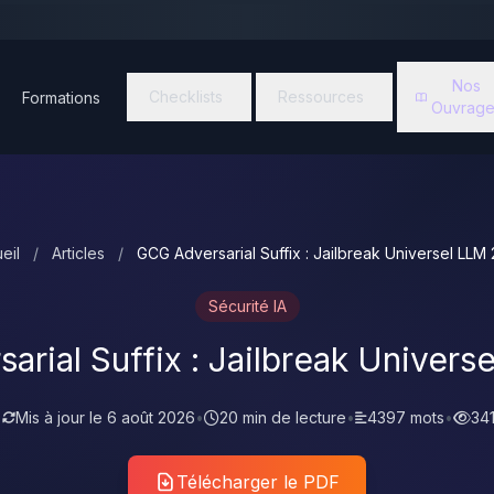
Nos
Checklists
Ressources
Formations
Ouvrage
eil
/
Articles
/
GCG Adversarial Suffix : Jailbreak Universel LLM
Sécurité IA
rial Suffix : Jailbreak Univer
•
Mis à jour le
6 août 2026
•
20 min de lecture
•
4397 mots
•
34
Télécharger le PDF