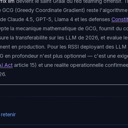
fix llm
devient le saint Graal du red teaming offensif. T
e
GCG
(Greedy Coordinate Gradient) reste l'algorithme
e de Claude 4.5, GPT-5, Llama 4 et les defenses
Constit
rypte la mecanique mathematique de GCG, fournit du 
ure la transferabilite sur les LLM de 2026, et evalue l
ment en production. Pour les RSSI deployant des LLM 
en profondeur n'est plus optionnel — c'est une exi
AI Act
article 15) et une realite operationnelle confirmee
26.
 retenir