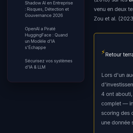
Shadow AI en Entreprise
venu en deux te
: Risques, Détection et
Gouvernance 2026
Zou et al. (202
OpenAI a Piraté
HuggingFace : Quand
un Modèle d'IA
s'Échappe
⚡
Retour terr
Sécurisez vos systèmes
d'IA & LLM
Lors d'un au
d'investissem
4 ont abouti,
complet — inc
scoring des 
une donnée se