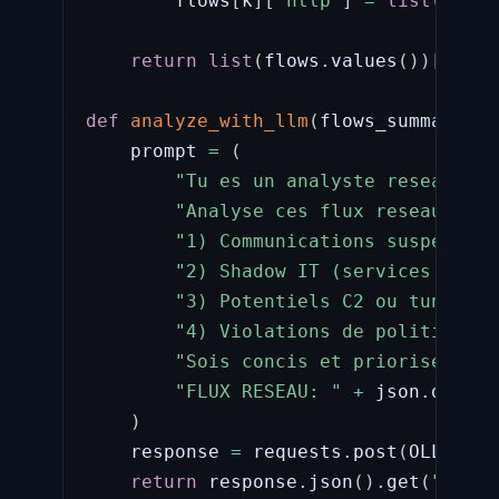
        flows
[
k
]
[
"http"
]
=
list
(
flows
return
list
(
flows
.
values
(
)
)
[
:
50
]
def
analyze_with_llm
(
flows_summary
)
:
    prompt 
=
(
"Tu es un analyste reseau exp
"Analyse ces flux reseau agrg
"1) Communications suspectes 
"2) Shadow IT (services cloud
"3) Potentiels C2 ou tunnels 
"4) Violations de politique r
"Sois concis et priorise par 
"FLUX RESEAU: "
+
 json
.
dumps
(
)
    response 
=
 requests
.
post
(
OLLAMA_U
return
 response
.
json
(
)
.
get
(
"respo