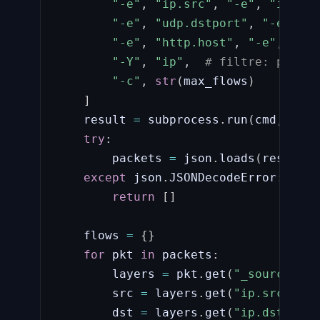
"-e"
,
"ip.src"
,
"-e"
,
"ip.dst
"-e"
,
"udp.dstport"
,
"-e"
,
"d
"-e"
,
"http.host"
,
"-e"
,
"fra
"-Y"
,
"ip"
,
# filtre: paquet
"-c"
,
str
(
max_flows
)
]
    result 
=
 subprocess
.
run
(
cmd
,
 capt
try
:
        packets 
=
 json
.
loads
(
result
.
s
except
 json
.
JSONDecodeError
:
return
[
]
    flows 
=
{
}
for
 pkt 
in
 packets
:
        layers 
=
 pkt
.
get
(
"_source"
,
{
        src 
=
 layers
.
get
(
"ip.src"
,
[
"
        dst 
=
 layers
.
get
(
"ip.dst"
,
[
"