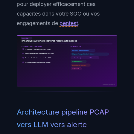
pour deployer efficacement ces
capacites dans votre SOC ou vos
engagements de
pentest
.
SÉCURITÉ IA
llm-analyse-wireshark-captures-reseau-automatisee
ARCHITECTURE / COMPOSANTS
CONCEPTS CLÉS
Architecture pipeline PCAP vers LLM…
LLM pour l'analyse Wireshark
Flow summarization automatique par LLM
LLM pour l'analyse Wireshark et des…
Shadow IT detection dans les flux DNS…
pipeline d'analyse reseau par LLM
Extraction tshark
ICS/OT anomaly detection via series…
Agregation et contexte
Analyse LLM
ayinedjimi-consultants.fr
Architecture pipeline PCAP
vers LLM vers alerte