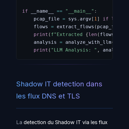
if
 __name__ 
==
"__main__"
:
    pcap_file 
=
 sys
.
argv
[
1
]
if
len
(
sy
    flows 
=
 extract_flows
(
pcap_file
)
print
(
f"Extracted 
{
len
(
flows
)
}
 fl
    analysis 
=
 analyze_with_llm
(
flows
print
(
"LLM Analysis: "
,
 analysis
)
Shadow IT detection dans
les flux DNS et TLS
La
detection du Shadow IT via les flux