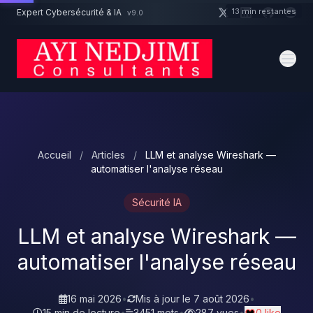
Aller au contenu principal
13 min restantes
Expert Cybersécurité & IA
v9.0
Un projet cybersécurité ?
Devis
Expert dispo · Réponse 24h
Accueil
/
Articles
/
LLM et analyse Wireshark —
automatiser l'analyse réseau
Sécurité IA
LLM et analyse Wireshark —
automatiser l'analyse réseau
16 mai 2026
•
Mis à jour le
7 août 2026
•
15 min de lecture
•
3451 mots
•
287 vues
•
0 like