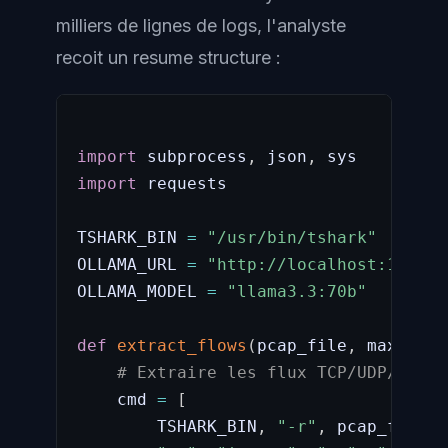
milliers de lignes de logs, l'analyste
recoit un resume structure :
import
 subprocess
,
 json
,
import
 requests

TSHARK_BIN 
=
"/usr/bin/tshark"
OLLAMA_URL 
=
"http://localhost:11434/
OLLAMA_MODEL 
=
"llama3.3:70b"
def
extract_flows
(
pcap_file
,
 max_flow
# Extraire les flux TCP/UDP/DNS d
    cmd 
=
[
        TSHARK_BIN
,
"-r"
,
 pcap_file
,