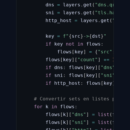
        dns 
=
 layers
.
get
(
"dns.qry.nam
        sni 
=
 layers
.
get
(
"tls.handsha
        http_host 
=
 layers
.
get
(
"http.
        key 
=
f"
{
src
}
->
{
dst
}
"
if
 key 
not
in
 flows
:
            flows
[
key
]
=
{
"src"
:
 src
,
        flows
[
key
]
[
"count"
]
+=
1
if
 dns
:
 flows
[
key
]
[
"dns"
]
.
add
if
 sni
:
 flows
[
key
]
[
"sni"
]
.
add
if
 http_host
:
 flows
[
key
]
[
"htt
# Convertir sets en listes pour J
for
 k 
in
 flows
:
        flows
[
k
]
[
"dns"
]
=
list
(
flows
[
        flows
[
k
]
[
"sni"
]
=
list
(
flows
[