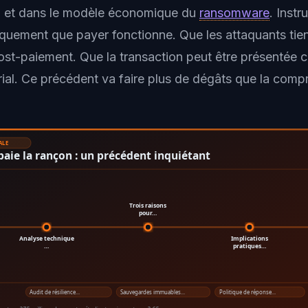
n et dans le modèle économique du
ransomware
. Instr
quement que payer fonctionne. Que les attaquants tien
st-paiement. Que la transaction peut être présentée
al. Ce précédent va faire plus de dégâts que la compro
ALE
paie la rançon : un précédent inquiétant
Trois raisons
pour…
Analyse technique
Implications
…
pratiques…
Audit de résilience…
Sauvegardes immuables…
Politique de réponse…