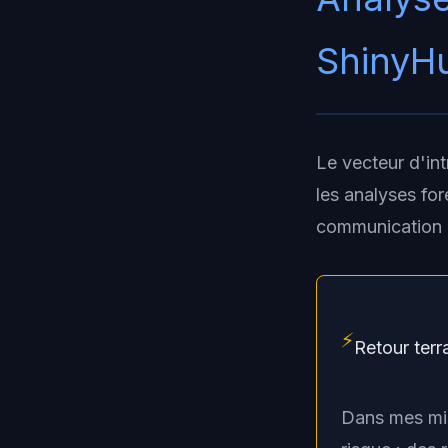
ShinyHu
Le vecteur d'int
les analyses fo
communication d
⚡
Retour terr
Dans mes mis