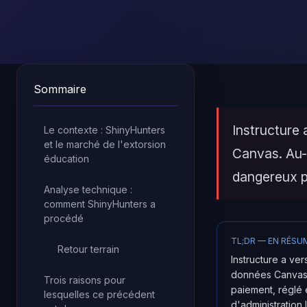
Sommaire
Instructure
Le contexte : ShinyHunters
et le marché de l'extorsion
Canvas. Au-
éducation
dangereux p
Analyse technique :
comment ShinyHunters a
procédé
TL;DR — EN RÉSU
Retour terrain
Instructure a ver
données Canvas, 
Trois raisons pour
paiement, réglé
lesquelles ce précédent
d'administration