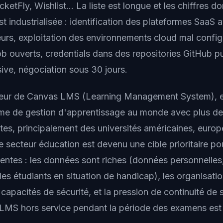
ketFly, Wishlist... La liste est longue et les chiffres do
t industrialisée : identification des plateformes SaaS
teurs, exploitation des environnements cloud mal confi
b ouverts, credentials dans des repositories GitHub pu
sive, négociation sous 30 jours.
iteur de Canvas LMS (Learning Management System), es
rme de gestion d'apprentissage au monde avec plus d
entes, principalement des universités américaines, euro
e secteur éducation est devenu une cible prioritaire po
entes : les données sont riches (données personnelles,
les étudiants en situation de handicap), les organisati
apacités de sécurité, et la pression de continuité de 
MS hors service pendant la période des examens est 