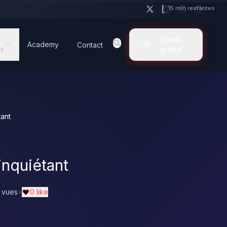
15 min restantes
Devis
Academy
Contact
s
gratuit
tant
inquiétant
 vues
•
0 like