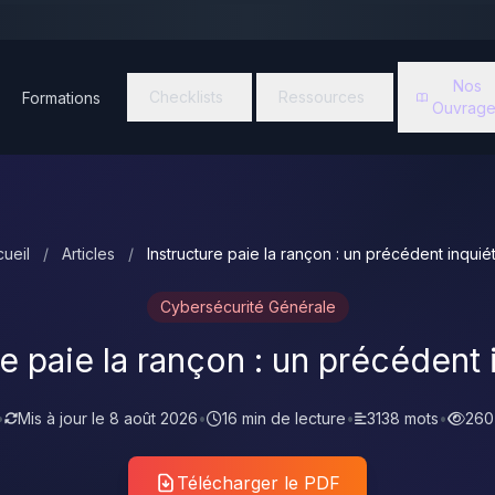
Nos
Checklists
Ressources
Formations
Ouvrage
ueil
/
Articles
/
Instructure paie la rançon : un précédent inquié
Cybersécurité Générale
re paie la rançon : un précédent 
•
Mis à jour le
8 août 2026
•
16 min de lecture
•
3138 mots
•
260
Télécharger le PDF