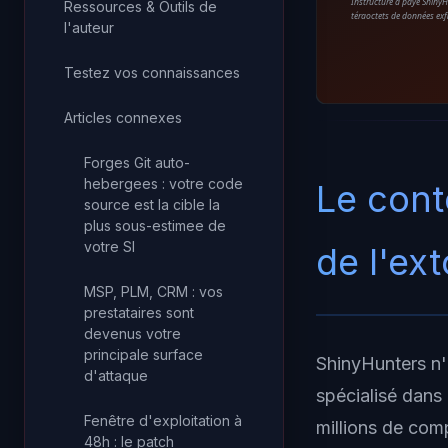
Instructure a payé ShinyH
Ressources & Outils de
téraoctets de données ex
l'auteur
Testez vos connaissances
Articles connexes
Forges Git auto-
hebergees : votre code
Le cont
source est la cible la
plus sous-estimee de
votre SI
de l'ex
MSP, PLM, CRM : vos
prestataires sont
devenus votre
principale surface
ShinyHunters n'
d'attaque
spécialisé dans
Fenêtre d'exploitation à
millions de com
48h : le patch