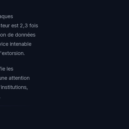
taques
eur est 2,3 fois
ison de données
vice intenable
'extorsion.
ie les
ne attention
institutions,
.