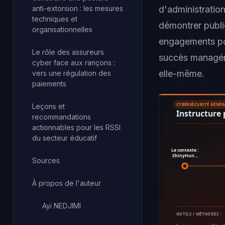
anti-extorsion : les mesures
d'administratio
techniques et
démontrer publi
organisationnelles
engagements po
Le rôle des assureurs
succès managéri
cyber face aux rançons :
elle-même.
vers une régulation des
paiements
Leçons et
CYBERSÉCURITÉ GÉNÉR
Instructure 
recommandations
actionnables pour les RSSI
du secteur éducatif
Le contexte :
ShinyHun…
Sources
À propos de l'auteur
Ayi NEDJIMI
OUTILS / MÉTHODES :