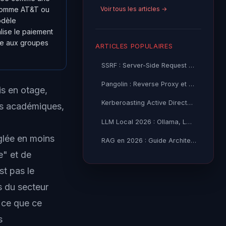
Voir tous les articles →
s comme AT&T ou
odèle
lise le paiement
ace aux groupes
ARTICLES POPULAIRES
SSRF : Server-Side Request Forgery — Exploitation Avancée
Pangolin : Reverse Proxy et Tunnel Self-Hosted — Guide
is en otage,
Kerberoasting Active Directory : Attaque et Défense 2026
és académiques,
LLM Local 2026 : Ollama, LM Studio ou vLLM — Quel Outil selon
glée en moins
RAG en 2026 : Guide Architecture, Vectorisation & Chunking
e" et de
st pas le
s du secteur
t ce que ce
s