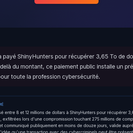
 a payé ShinyHunters pour récupérer 3,65 To de d
delà du montant, ce paiement public installe un pr
our toute la profession cybersécurité.
MÉ
sé entre 8 et 12 millions de dollars à ShinyHunters pour récupérer 3
exfiltrées lors d'une compromission touchant 275 millions de comp
 et communiqué publiquement en moins de douze jours, valide auprè
 l'idée qu'une transaction avec des cybercriminels peut être prés