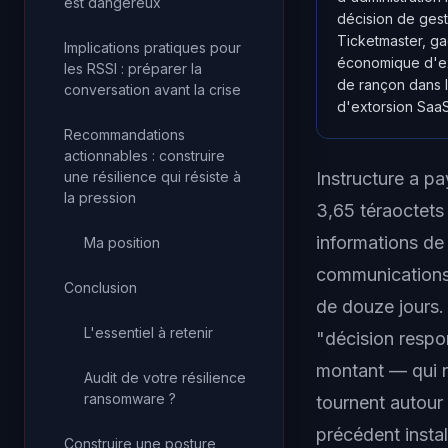
est dangereux
décision de ges
Ticketmaster, ga
Implications pratiques pour
économique d'ext
les RSSI : préparer la
de rançon dans l
conversation avant la crise
d'extorsion SaaS
Recommandations
actionnables : construire
une résilience qui résiste à
Instructure a p
la pression
3,65 téraoctets
informations de
Ma position
communications 
Conclusion
de douze jours.
L'essentiel à retenir
"décision respon
montant — qui n'
Audit de votre résilience
ransomware ?
tournent autour 
précédent insta
Construire une posture