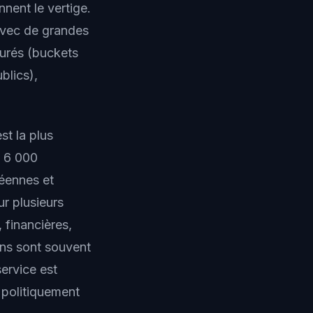
nnent le vertige.
 avec de grandes
gurés (buckets
blics),
t la plus
e 6 000
péennes et
ur plusieurs
 financières,
ons sont souvent
service est
politiquement