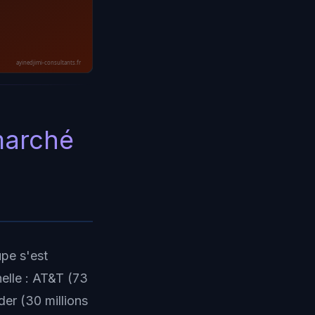
ayinedjimi-consultants.fr
marché
pe s'est
elle : AT&T (73
er (30 millions