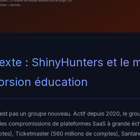
unters. 275 millions de comptes étudiants pris en otage, 3,65
filtrées — données…
exte : ShinyHunters et le 
torsion éducation
est pas un groupe nouveau. Actif depuis 2020, le grou
 les compromissions de plateformes SaaS à grande éch
ptes), Ticketmaster (560 millions de comptes), Santand