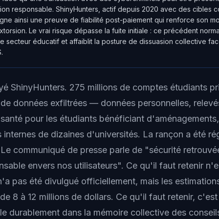
tion responsable. ShinyHunters, actif depuis 2020 avec des cible
gne ainsi une preuve de fiabilité post-paiement qui renforce son m
orsion. Le vrai risque dépasse la fuite initiale : ce précédent norma
e secteur éducatif et affaiblit la posture de dissuasion collective f
.
ayé ShinyHunters. 275 millions de comptes étudiants pr
 de données exfiltrées — données personnelles, relev
 santé pour les étudiants bénéficiant d'aménagements,
internes de dizaines d'universités. La rançon a été ré
 Le communiqué de presse parle de "sécurité retrouvé
sable envers nos utilisateurs". Ce qu'il faut retenir n'e
a pas été divulgué officiellement, mais les estimation
de 8 à 12 millions de dollars. Ce qu'il faut retenir, c'es
lle durablement dans la mémoire collective des conseil