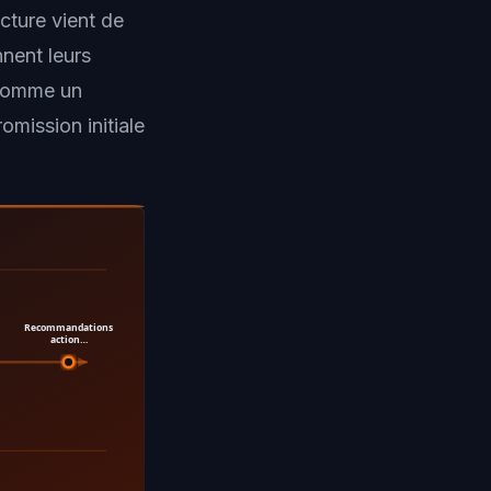
ucture vient de
nent leurs
 comme un
mission initiale
Recommandations
action…