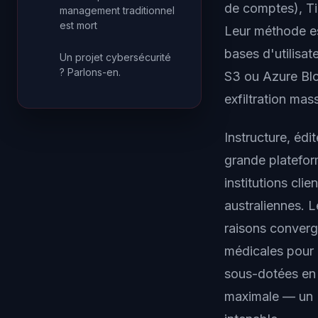
de comptes), Tic
management traditionnel
est mort
Leur méthode es
bases d'utilisa
Un projet cybersécurité
? Parlons-en.
S3 ou Azure Blo
exfiltration mas
Instructure, éd
grande platefo
institutions cli
australiennes. L
raisons converg
médicales pour 
sous-dotées en c
maximale — un L