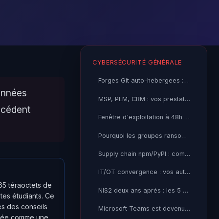
CYBERSÉCURITÉ GÉNÉRALE
Forges Git auto-hebergees : votre code source est la cible la plus sous-estimee de votre SI
onnées
MSP, PLM, CRM : vos prestataires sont devenus votre principale surface d'attaque
écédent
Fenêtre d'exploitation à 48h : le patch management traditionnel est mort
Pourquoi les groupes ransomware RaaS sont devenus impossibles à tuer
Supply chain npm/PyPI : comment les APT ont fait de votre pipeline CI/CD une autoroute d’accès
IT/OT convergence : vos automates industriels sont la prochaine cible des ransomwares
,65 téraoctets de
NIS2 deux ans après : les 5 erreurs de mise en conformité que je vois répéter partout
tes étudiants. Ce
s des conseils
Microsoft Teams est devenu votre nouveau perimetre d'attaque
entée comme une