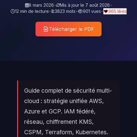
8 mars 2026
•
Mis à jour le
7 août 2026
•
12 min de lecture
•
3823 mots
•
901 vues
•
965 likes
Télécharger le PDF
Guide complet de sécurité multi-
cloud : stratégie unifiée AWS,
Azure et GCP. IAM fédéré,
réseau, chiffrement KMS,
CSPM, Terraform, Kubernetes.