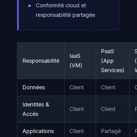
Conformité cloud et
responsabilité partagée
PaaS
IaaS
Responsabilité
(App
(VM)
Services)
Données
Client
Client
C
Identités &
Client
Client
Accès
Applications
Client
Partagé