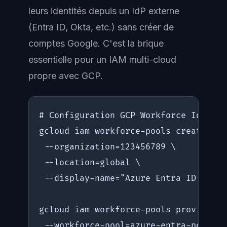
leurs identités depuis un IdP externe
(Entra ID, Okta, etc.) sans créer de
comptes Google. C'est la brique
essentielle pour un IAM multi-cloud
propre avec GCP.
# Configuration GCP Workforce Identit
gcloud iam workforce-pools create azu
 --organization=123456789 \

 --location=global \

 --display-name="Azure Entra ID Feder
gcloud iam workforce-pools providers 
 --workforce-pool=azure-entra-pool \
