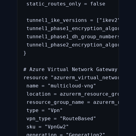
 static_routes_only = false

 tunnel1_ike_versions = ["ikev2"]

 tunnel1_phase1_encryption_algorithms
 tunnel1_phase1_dh_group_numbers = [2
 tunnel1_phase2_encryption_algorithms
}

# Azure Virtual Network Gateway

resource "azurerm_virtual_network_gat
 name = "multicloud-vng"

 location = azurerm_resource_group.ma
 resource_group_name = azurerm_resour
 type = "Vpn"

 vpn_type = "RouteBased"

 sku = "VpnGw2"

 generation = "Generation2"
