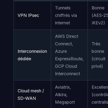
Tunnels
Bonne
VPN IPsec
chiffrés via
(AES-25
internet
IKEv2)
AWS Direct
Connect,
Très
Interconnexion
Azure
bonne
dédiée
ExpressRoute,
(circuit
GCP Cloud
privé)
Interconnect
Aviatrix,
Excellen
Cloud mesh /
Alkira,
(contrôl
SD-WAN
Megaport
centrali