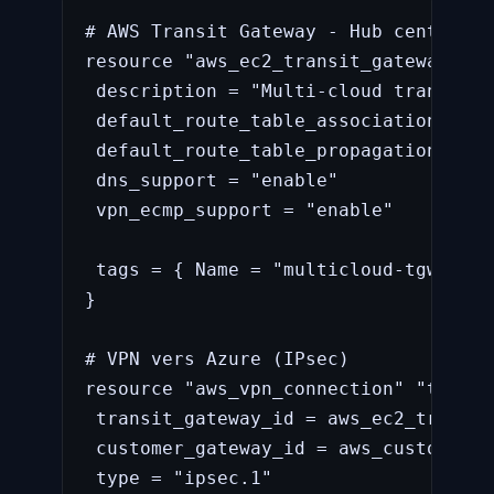
# AWS Transit Gateway - Hub central

resource "aws_ec2_transit_gateway" "m
 description = "Multi-cloud transit hu
 default_route_table_association = "d
 default_route_table_propagation = "d
 dns_support = "enable"

 vpn_ecmp_support = "enable"

 tags = { Name = "multicloud-tgw" }

}

# VPN vers Azure (IPsec)

resource "aws_vpn_connection" "to_azu
 transit_gateway_id = aws_ec2_transit
 customer_gateway_id = aws_customer_g
 type = "ipsec.1"
