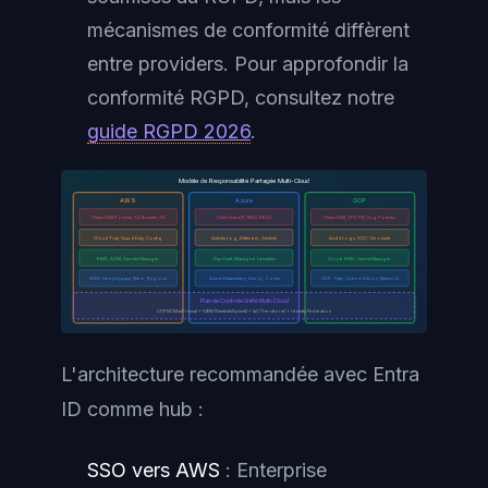
mécanismes de conformité diffèrent
entre providers. Pour approfondir la
conformité RGPD, consultez notre
guide RGPD 2026
.
Modèle de Responsabilité Partagée Multi-Cloud
AWS
Azure
GCP
Client: IAM Policies, S3 Buckets, SG
Client: Entra ID, NSG, RBAC
Client: IAM, VPC FW, Org Policies
CloudTrail, GuardDuty, Config
Activity Log, Defender, Sentinel
Audit Logs, SCC, Chronicle
KMS, ACM, Secrets Manager
Key Vault, Managed Identities
Cloud KMS, Secret Manager
AWS: Infra physique, Nitro, Regions
Azure: Datacenters, Fabric, Zones
GCP: Titan, Custom Silicon, Network
Plan de Controle Unifié Multi-Cloud
CSPM (Wiz/Prisma) + SIEM (Sentinel/Splunk) + IaC (Terraform) + Identity Federation
L'architecture recommandée avec Entra
ID comme hub :
SSO vers AWS
: Enterprise