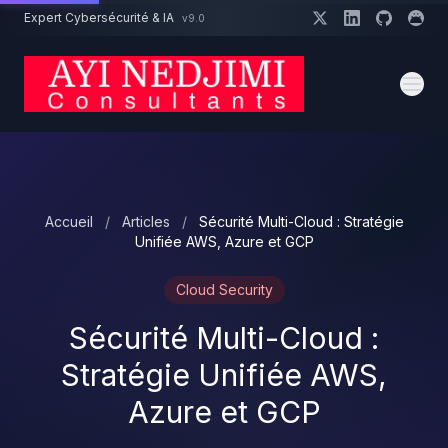
Aller au contenu principal
Expert Cybersécurité & IA
v9.0
Un projet cybersécurité ?
Devis
Expert dispo · Réponse 24h
Accueil
/
Articles
/
Sécurité Multi-Cloud : Stratégie
Unifiée AWS, Azure et GCP
Cloud Security
Sécurité Multi-Cloud :
Stratégie Unifiée AWS,
Azure et GCP