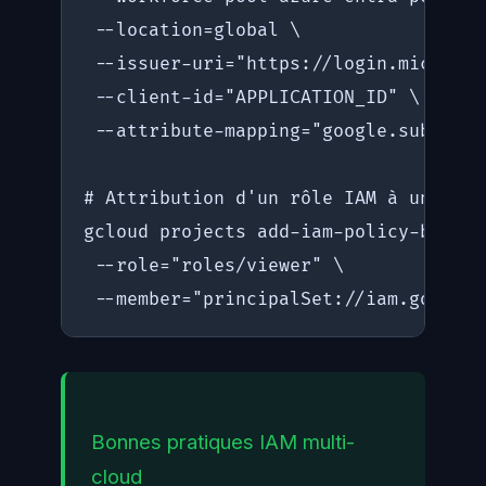
 --location=global \

 --issuer-uri="https://login.microsof
 --client-id="APPLICATION_ID" \

 --attribute-mapping="google.subject=
# Attribution d'un rôle IAM à un grou
gcloud projects add-iam-policy-bindin
 --role="roles/viewer" \

 --member="principalSet://iam.googlea
Bonnes pratiques IAM multi-
cloud