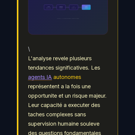
Donnees
Embeddings
LLM
Reponse
Sources & corpus
Vectorisation
Inference & RAG
Generation
Architecture IA - Du traitement des donnees a la generation de reponses
\
L'analyse revele plusieurs
tendances significatives. Les
agents IA
autonomes
représentent a la fois une
opportunite et un risque majeur.
Leur capacité a executer des
taches complexes sans
supervision humaine souleve
des questions fondamentales