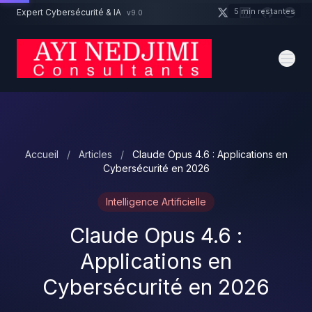
Aller au contenu principal
5 min restantes
Expert Cybersécurité & IA
v9.0
Un projet cybersécurité ?
Devis
Expert dispo · Réponse 24h
Accueil
/
Articles
/
Claude Opus 4.6 : Applications en
Cybersécurité en 2026
Intelligence Artificielle
Claude Opus 4.6 :
Applications en
Cybersécurité en 2026