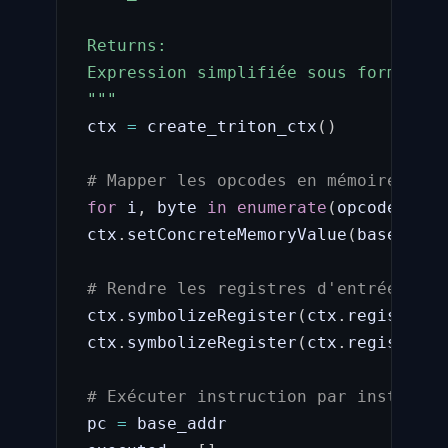
 Returns:

 Expression simplifiée sous forme de 
 """
 ctx 
=
 create_triton_ctx
(
)
# Mapper les opcodes en mémoire
for
 i
,
 byte 
in
enumerate
(
opcodes
)
:
 ctx
.
setConcreteMemoryValue
(
base_addr
# Rendre les registres d'entrée symb
 ctx
.
symbolizeRegister
(
ctx
.
registers
.
 ctx
.
symbolizeRegister
(
ctx
.
registers
.
# Exécuter instruction par instructi
 pc 
=
 base_addr
