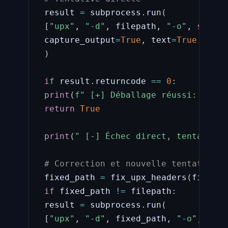
 result 
=
 subprocess
.
run
(
[
"upx"
,
"-d"
,
 filepath
,
"-o"
,
str
(
ou
 capture_output
=
True
,
 text
=
True
)
if
 result
.
returncode 
==
0
:
print
(
f" [+] Déballage réussi: 
{
outp
return
True
print
(
" [-] Échec direct, tentative 
# Correction et nouvelle tentative
 fixed_path 
=
 fix_upx_headers
(
filepat
if
 fixed_path 
!=
 filepath
:
 result 
=
 subprocess
.
run
(
[
"upx"
,
"-d"
,
 fixed_path
,
"-o"
,
str
(