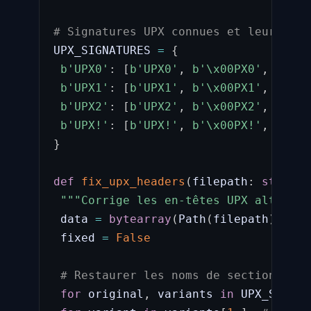
# Signatures UPX connues et leurs alt
UPX_SIGNATURES 
=
{
b'UPX0'
:
[
b'UPX0'
,
b'\x00PX0'
,
b'UXP
b'UPX1'
:
[
b'UPX1'
,
b'\x00PX1'
,
b'UXP
b'UPX2'
:
[
b'UPX2'
,
b'\x00PX2'
,
b'UXP
b'UPX!'
:
[
b'UPX!'
,
b'\x00PX!'
,
b'UXP
}
def
fix_upx_headers
(
filepath
:
str
)
-
>
"""Corrige les en-têtes UPX altérés 
 data 
=
bytearray
(
Path
(
filepath
)
.
read
 fixed 
=
False
# Restaurer les noms de sections UPX
for
 original
,
 variants 
in
 UPX_SIGNAT