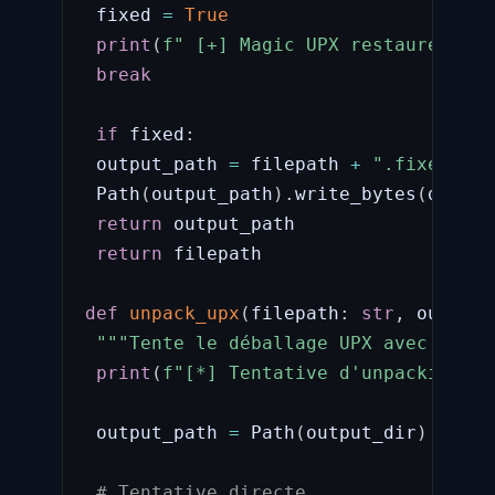
 fixed 
=
True
print
(
f" [+] Magic UPX restauré à of
break
if
 fixed
:
 output_path 
=
 filepath 
+
".fixed"
 Path
(
output_path
)
.
write_bytes
(
data
)
return
 output_path

return
 filepath

def
unpack_upx
(
filepath
:
str
,
 output_
"""Tente le déballage UPX avec resta
print
(
f"[*] Tentative d'unpacking UP
 output_path 
=
 Path
(
output_dir
)
/
(
Pa
# Tentative directe