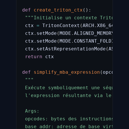
def
create_triton_ctx
(
)
:
"""Initialise un contexte Triton pou
 ctx 
=
 TritonContext
(
ARCH
.
X86_64
)
 ctx
.
setMode
(
MODE
.
ALIGNED_MEMORY
,
Tru
 ctx
.
setMode
(
MODE
.
CONSTANT_FOLDING
,
T
 ctx
.
setAstRepresentationMode
(
AST_REP
return
 ctx

def
simplify_mba_expression
(
opcodes
:
"""

 Exécute symboliquement une séquence 
 l'expression résultante via le solve
 Args:

 opcodes: bytes des instructions x86-6
 base_addr: adresse de base virtuelle
