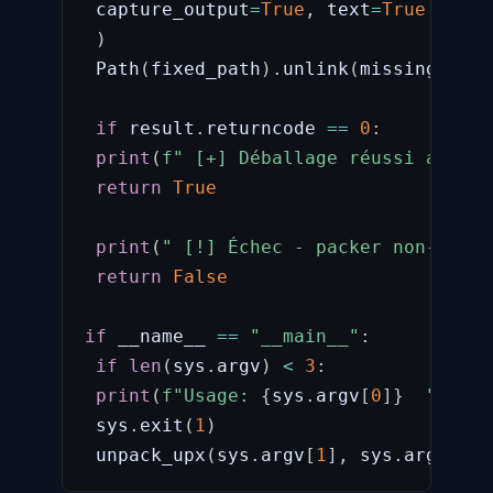
 capture_output
=
True
,
 text
=
True
)
 Path
(
fixed_path
)
.
unlink
(
missing_ok
=
T
if
 result
.
returncode 
==
0
:
print
(
f" [+] Déballage réussi après 
return
True
print
(
" [!] Échec - packer non-stand
return
False
if
 __name__ 
==
"__main__"
:
if
len
(
sys
.
argv
)
<
3
:
print
(
f"Usage: 
{
sys
.
argv
[
0
]
}
  "
)
 sys
.
exit
(
1
)
 unpack_upx
(
sys
.
argv
[
1
]
,
 sys
.
argv
[
2
]
)