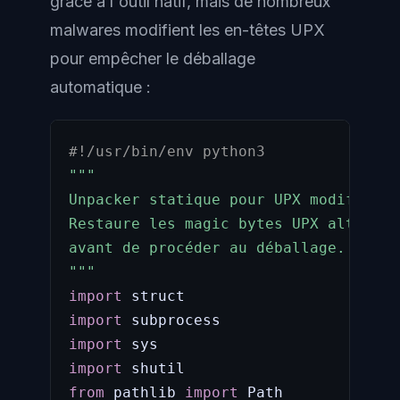
grâce à l'outil natif, mais de nombreux
malwares modifient les en-têtes UPX
pour empêcher le déballage
automatique :
#!/usr/bin/env python3
"""

Unpacker statique pour UPX modifié.

Restaure les magic bytes UPX altérés 
avant de procéder au déballage.

"""
import
import
import
import
from
 pathlib 
import
 Path
