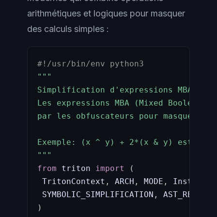
arithmétiques et logiques pour masquer
des calculs simples :
#!/usr/bin/env python3
"""

Simplification d'expressions MBA obfu
Les expressions MBA (Mixed Boolean-Ar
par les obfuscateurs pour masquer des
Exemple: (x ^ y) + 2*(x & y) est équi
"""
from
 triton 
import
(
 TritonContext
,
 ARCH
,
 MODE
,
 Instructi
 SYMBOLIC_SIMPLIFICATION
,
)