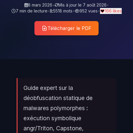
8 mars 2026
•
Mis à jour le
7 août 2026
•
7 min de lecture
•
5518 mots
•
952 vues
•
166 likes
Télécharger le PDF
Guide expert sur la
déobfuscation statique de
malwares polymorphes :
exécution symbolique
angr/Triton, Capstone,