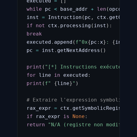
 executed 
=
[
]
while
 pc 
<
 base_addr 
+
len
(
opcodes
)
:
 inst 
=
 Instruction
(
pc
,
 ctx
.
getConcre
if
not
 ctx
.
processing
(
inst
)
:
break
 executed
.
append
(
f"0x
{
pc
:
x
}
: 
{
inst
.
ge
 pc 
=
 inst
.
getNextAddress
(
)
print
(
"[*] Instructions exécutées:"
)
for
 line 
in
 executed
:
print
(
f" 
{
line
}
"
)
# Extraire l'expression symbolique d
 rax_expr 
=
 ctx
.
getSymbolicRegister
(
c
if
 rax_expr 
is
None
:
return
"N/A (registre non modifié)"