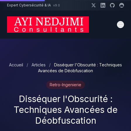
Aller au contenu principal
Expert Cybersécurité & IA
v9.0
Un projet cybersécurité ?
Devis
Expert dispo · Réponse 24h
Accueil
/
Articles
/
Disséquer l'Obscurité : Techniques
Avancées de Déobfuscation
Retro-Ingenierie
Disséquer l'Obscurité :
Techniques Avancées de
Déobfuscation