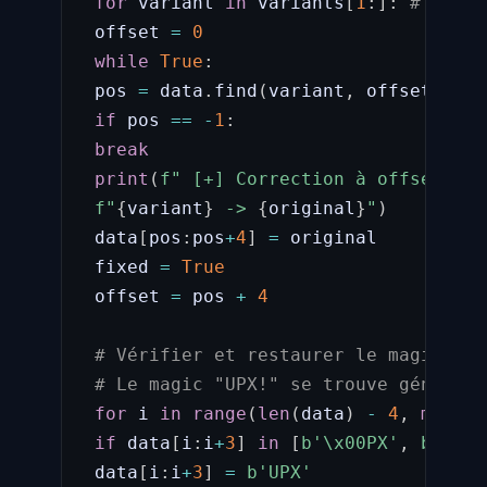
for
 variant 
in
 variants
[
1
:
]
:
# Ignor
 offset 
=
0
while
True
:
 pos 
=
 data
.
find
(
variant
,
 offset
)
if
 pos 
==
-
1
:
break
print
(
f" [+] Correction à offset 0x
{
f"
{
variant
}
 -> 
{
original
}
"
)
 data
[
pos
:
pos
+
4
]
=
 original

 fixed 
=
True
 offset 
=
 pos 
+
4
# Vérifier et restaurer le magic UPX
# Le magic "UPX!" se trouve générale
for
 i 
in
range
(
len
(
data
)
-
4
,
max
(
le
if
 data
[
i
:
i
+
3
]
in
[
b'\x00PX'
,
b'XUP'
 data
[
i
:
i
+
3
]
=
b'UPX'