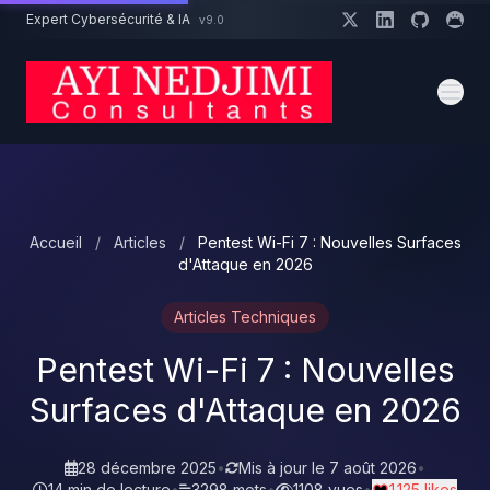
Aller au contenu principal
Expert Cybersécurité & IA
v9.0
Un projet cybersécurité ?
Devis
Expert dispo · Réponse 24h
Accueil
/
Articles
/
Pentest Wi-Fi 7 : Nouvelles Surfaces
d'Attaque en 2026
Articles Techniques
Pentest Wi-Fi 7 : Nouvelles
Surfaces d'Attaque en 2026
28 décembre 2025
•
Mis à jour le
7 août 2026
•
14 min de lecture
•
3298 mots
•
1108 vues
•
1 125 likes