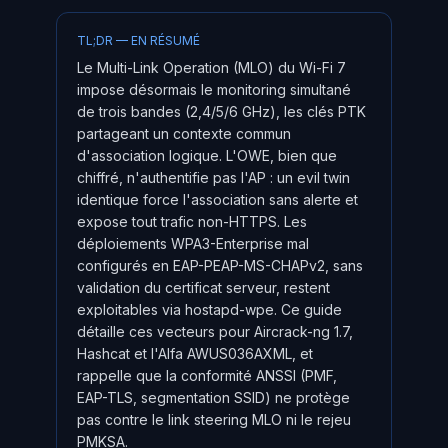
TL;DR — EN RÉSUMÉ
Le Multi-Link Operation (MLO) du Wi-Fi 7
impose désormais le monitoring simultané
de trois bandes (2,4/5/6 GHz), les clés PTK
partageant un contexte commun
d'association logique. L'OWE, bien que
chiffré, n'authentifie pas l'AP : un evil twin
identique force l'association sans alerte et
expose tout trafic non-HTTPS. Les
déploiements WPA3-Enterprise mal
configurés en EAP-PEAP-MS-CHAPv2, sans
validation du certificat serveur, restent
exploitables via hostapd-wpe. Ce guide
détaille ces vecteurs pour Aircrack-ng 1.7,
Hashcat et l'Alfa AWUS036AXML, et
rappelle que la conformité ANSSI (PMF,
EAP-TLS, segmentation SSID) ne protège
pas contre le link steering MLO ni le rejeu
PMKSA.