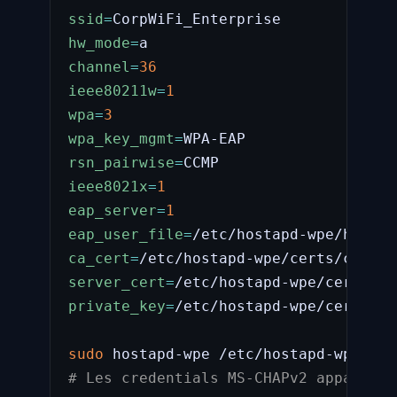
ssid
=
hw_mode
=
channel
=
36
ieee80211w
=
1
wpa
=
3
wpa_key_mgmt
=
rsn_pairwise
=
ieee8021x
=
1
eap_server
=
1
eap_user_file
=
ca_cert
=
server_cert
=
private_key
=
/etc/hostapd-wpe/certs/se
sudo
# Les credentials MS-CHAPv2 apparaiss