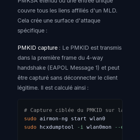
PMKSA étendu où une entrée unique
couvre tous les liens affiliés d'un MLD.
Cela crée une surface d'attaque
spécifique :
PMKID capture
: Le PMKID est transmis
dans la première frame du 4-way
handshake (EAPOL Message 1) et peut
être capturé sans déconnecter le client
légitime. Il est calculé ainsi :
# Capture ciblée du PMKID sur la band
sudo
sudo
 hcxdumptool 
-i
 wlan0mon 
--enable