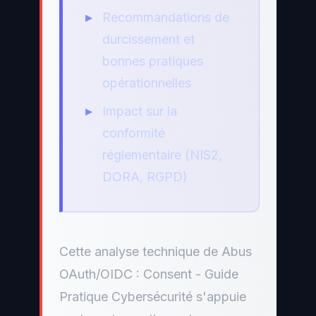
Recommandations de
durcissement et
bonnes pratiques
opérationnelles
Impact sur la
conformité
réglementaire (NIS2,
DORA, RGPD)
Cette analyse technique de Abus
OAuth/OIDC : Consent - Guide
Pratique Cybersécurité s'appuie