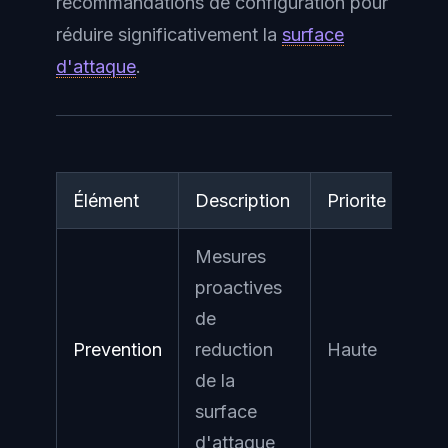
recommandations de configuration pour
réduire significativement la
surface
d'attaque
.
Élément
Description
Priorite
Mesures
proactives
de
Prevention
reduction
Haute
de la
surface
d'attaque