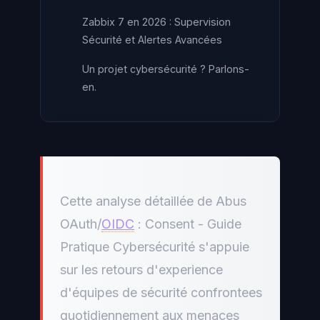
Zabbix 7 en 2026 : Supervision
Sécurité et Alertes Avancées
Un projet cybersécurité ? Parlons-
en.
Cette analyse détaillée de Abus
OAuth/
OIDC
: Consent - Guide
Pratique Cybersécurité s'appuie
sur les retours d'experience
d'équipes de sécurité confrontees
quotidiennement aux menaces