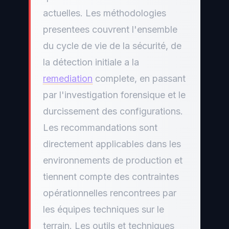
actuelles. Les méthodologies
presentees couvrent l'ensemble
du cycle de vie de la sécurité, de
la détection initiale a la
remediation
complete, en passant
par l'investigation forensique et le
durcissement des configurations.
Les recommandations sont
directement applicables dans les
environnements de production et
tiennent compte des contraintes
opérationnelles rencontrees par
les équipes techniques sur le
terrain. Les outils et techniques