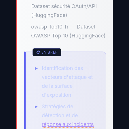
Dataset sécurité OAuth/API
(HuggingFace)
owasp-top10-fr — Dataset
OWASP Top 10 (HuggingFace)
Identification des
vecteurs d'attaque et
de la surface
d'exposition
Stratégies de
détection et de
réponse aux incidents