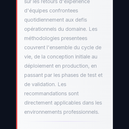
sur les retours d'experience
d'équipes confrontees
quotidiennement aux defis
opérationnels du domaine. Les
méthodologies presentees
couvrent l'ensemble du cycle de
vie, de la conception initiale au
déploiement en production, en
passant par les phases de test et
de validation. Les
recommandations sont
directement applicables dans les
environnements professionnels.