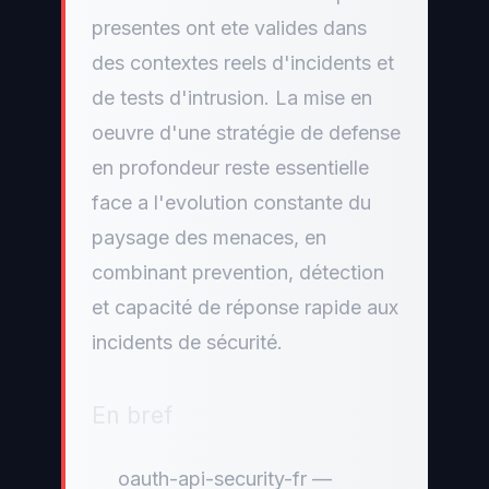
presentes ont ete valides dans
des contextes reels d'incidents et
de tests d'intrusion. La mise en
oeuvre d'une stratégie de defense
en profondeur reste essentielle
face a l'evolution constante du
paysage des menaces, en
combinant prevention, détection
et capacité de réponse rapide aux
incidents de sécurité.
En bref
oauth-api-security-fr —