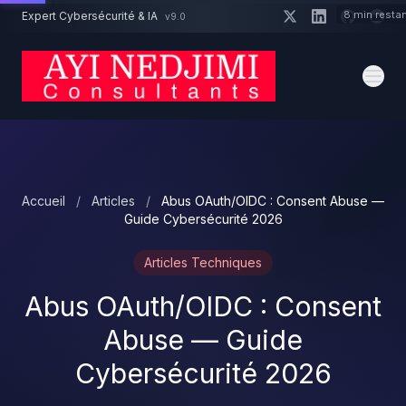
Aller au contenu principal
8 min resta
Expert Cybersécurité & IA
v9.0
Un projet cybersécurité ?
Devis
Expert dispo · Réponse 24h
Accueil
/
Articles
/
Abus OAuth/OIDC : Consent Abuse —
Guide Cybersécurité 2026
Articles Techniques
Abus OAuth/OIDC : Consent
Abuse — Guide
Cybersécurité 2026