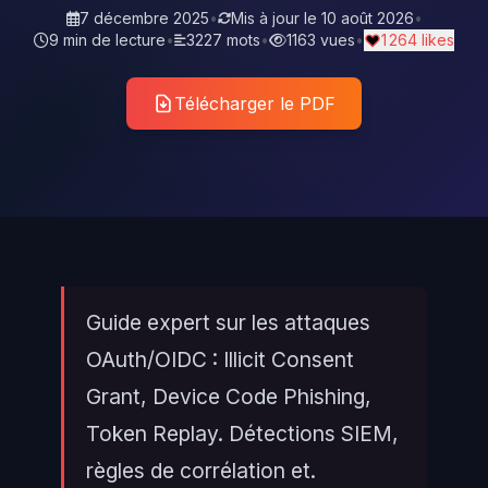
7 décembre 2025
•
Mis à jour le
10 août 2026
•
9 min de lecture
•
3227 mots
•
1163 vues
•
1 264 likes
Télécharger le PDF
Guide expert sur les attaques
OAuth/OIDC : Illicit Consent
Grant, Device Code Phishing,
Token Replay. Détections SIEM,
règles de corrélation et.