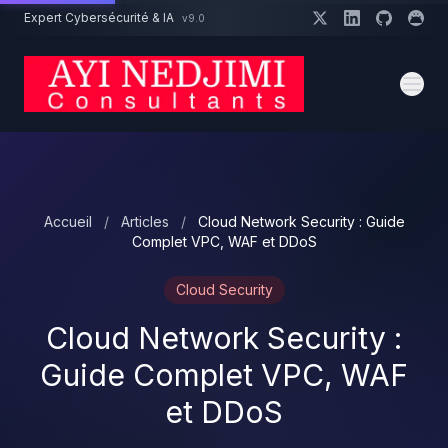
Aller au contenu principal
Expert Cybersécurité & IA
v9.0
Un projet cybersécurité ?
Devis
Expert dispo · Réponse 24h
Accueil
/
Articles
/
Cloud Network Security : Guide
Complet VPC, WAF et DDoS
Cloud Security
Cloud Network Security :
Guide Complet VPC, WAF
et DDoS