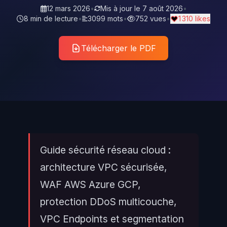
12 mars 2026
•
Mis à jour le
7 août 2026
•
8 min de lecture
•
3099 mots
•
752 vues
•
1 310 likes
Télécharger le PDF
Guide sécurité réseau cloud :
architecture VPC sécurisée,
WAF AWS Azure GCP,
protection DDoS multicouche,
VPC Endpoints et segmentation