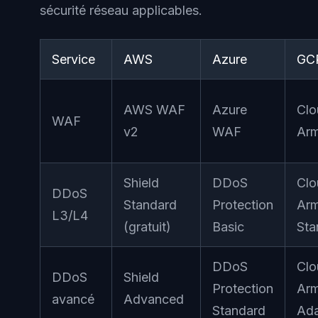
sécurité réseau applicables.
Service
AWS
Azure
GC
AWS WAF
Azure
Clo
WAF
v2
WAF
Ar
Shield
DDoS
Clo
DDoS
Standard
Protection
Ar
L3/L4
(gratuit)
Basic
Sta
DDoS
Clo
DDoS
Shield
Protection
Ar
avancé
Advanced
Standard
Ada