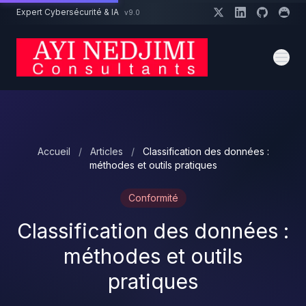
Aller au contenu principal
Expert Cybersécurité & IA
v9.0
Un projet cybersécurité ?
Devis
Expert dispo · Réponse 24h
Accueil
/
Articles
/
Classification des données :
méthodes et outils pratiques
Conformité
Classification des données :
méthodes et outils
pratiques