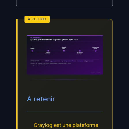
SOC ET DETECTION
graylog-plateforme-siem-log-management-open-core
Histoire et
Editions Open,
A retenir
editeur…
Operati…
Definition
Architecture
technique…
technique…
SIEM (Security Informa…
log management central…
open core
Graylog, Inc.
OUTILS / MÉTHODES :
Graylog est une plateforme SIEM (Security Information and Event Management) et de log
management centralise distribuee selon un…
ayinedjimi-consultants.fr
A retenir
Graylog est une plateforme