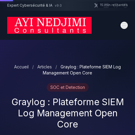
Aller au contenu principal
15 min restantes
Expert Cybersécurité & IA
v9.0
Un projet cybersécurité ?
Devis
Expert dispo · Réponse 24h
Accueil
/
Articles
/
Graylog : Plateforme SIEM Log
Management Open Core
SOC et Detection
Graylog : Plateforme SIEM
Log Management Open
Core