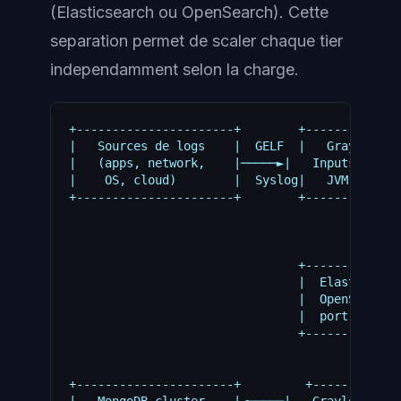
(Elasticsearch ou OpenSearch). Cette
separation permet de scaler chaque tier
independamment selon la charge.
+----------------------+        +--------------
|   Sources de logs    |  GELF  |   Graylog Ser
|   (apps, network,    |─────►|   Inputs + Pipe
|    OS, cloud)        |  Syslog|   JVM 17, por
+----------------------+        +-----------+--
                                            |

                                            | B
                                            v

                                +--------------
                                |  Elasticsearc
                                |  OpenSearch c
                                |  port 9200   
                                +--------------
                                            ^

                                            |

+----------------------+         +----------+--