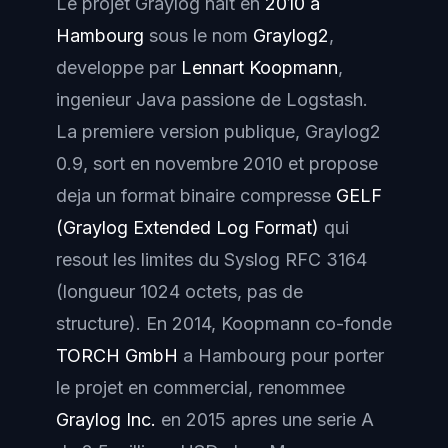
Le projet Graylog naît en
2010 a
Hambourg
sous le nom
Graylog2
,
developpe par
Lennart Koopmann
,
ingenieur Java passione de Logstash.
La premiere version publique, Graylog2
0.9, sort en novembre 2010 et propose
deja un format binaire compresse
GELF
(Graylog Extended Log Format)
qui
resout les limites du Syslog RFC 3164
(longueur 1024 octets, pas de
structure). En 2014, Koopmann co-fonde
TORCH GmbH
a Hambourg pour porter
le projet en commercial, renommee
Graylog Inc.
en 2015 apres une serie A