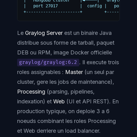
|   MongoDB cluster    |◄─────|   Graylog Web U
|   port 27017         |  config |   port 9000 
Le
Graylog Server
est un binaire Java
distribue sous forme de tarball, paquet
DEB ou RPM, image Docker officielle
. Il execute trois
graylog/graylog:6.2
roles assignables :
Master
(un seul par
cluster, gere les jobs de maintenance),
Processing
(parsing, pipelines,
indexation) et
Web
(UI et API REST). En
production typique, on deploie 3 a 6
noeuds combinant les roles Processing
et Web derriere un load balancer.