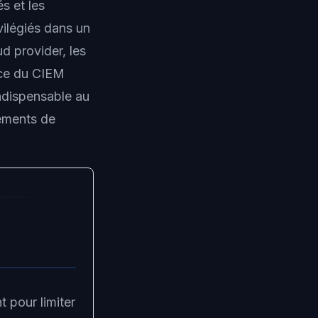
s et les
vilégiés dans un
d provider, les
nce du CIEM
dispensable au
nements de
t pour limiter