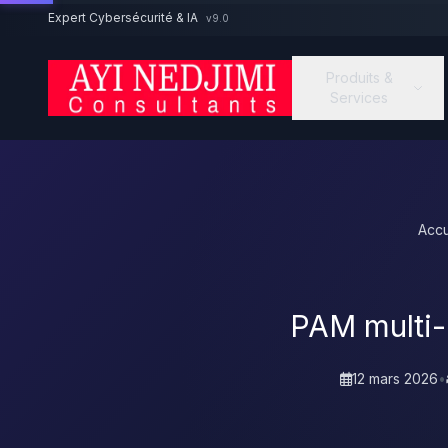
Aller au contenu principal
Expert Cybersécurité & IA
v9.0
Produits &
Services
Accu
PAM multi-c
12 mars 2026
•