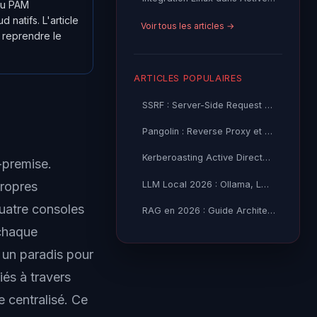
au PAM
 natifs. L'article
Voir tous les articles →
r reprendre le
ARTICLES POPULAIRES
SSRF : Server-Side Request Forgery — Exploitation Avancée
Pangolin : Reverse Proxy et Tunnel Self-Hosted — Guide
Kerberoasting Active Directory : Attaque et Défense 2026
-premise.
propres
LLM Local 2026 : Ollama, LM Studio ou vLLM — Quel Outil selon
quatre consoles
RAG en 2026 : Guide Architecture, Vectorisation & Chunking
 chaque
 un paradis pour
iés à travers
 centralisé. Ce