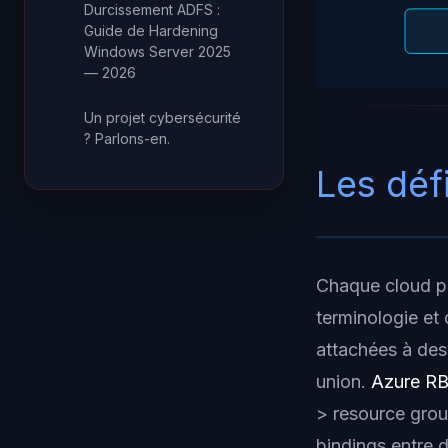
Durcissement ADFS :
Guide de Hardening
Windows Server 2025
— 2026
Un projet cybersécurité
? Parlons-en.
Les déf
Chaque cloud p
terminologie et
attachées à des
union.
Azure R
> resource grou
bindings entre d