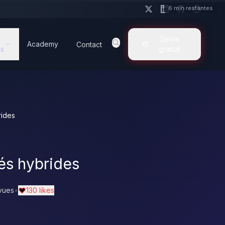
6 min restantes
Devis
Academy
Contact
s
gratuit
rides
iés hybrides
vues
•
130 likes