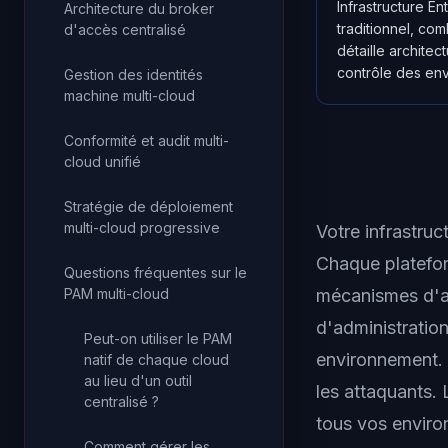
Infrastructure 
Architecture du broker
traditionnel, com
d'accès centralisé
détaille archite
contrôle des env
Gestion des identités
machine multi-cloud
Conformité et audit multi-
cloud unifié
Stratégie de déploiement
multi-cloud progressive
Votre infrastru
Chaque platefor
Questions fréquentes sur le
mécanismes d'au
PAM multi-cloud
d'administratio
Peut-on utiliser le PAM
environnement. 
natif de chaque cloud
au lieu d'un outil
les attaquants
centralisé ?
tous vos enviro
Comment gérer les