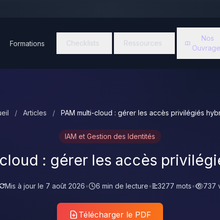
Nos
Checklists
Ressources
Formations
Ouvrage
eil
/
Articles
/
PAM multi-cloud : gérer les accès privilégiés hyb
IAM et Gestion des Identités
loud : gérer les accès privilég
Mis à jour le
7 août 2026
•
6 min de lecture
•
3277 mots
•
737 
Télécharger le PDF