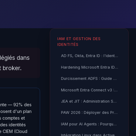
IAM ET GESTION DES
IDENTITÉS
AD FS, Okta, Entra ID : l'identité fédérée est devenue le pivot…
ilégiés dans
 broker.
Hardening Microsoft Entra ID 2026 : Guide Complet de Sécurisation
Durcissement ADFS : Guide de Hardening Windows Server 2025 — 2026
Microsoft Entra Connect v3 : Sécurité et Architecture Hybride
JEA et JIT : Administration Sécurisée Microsoft Windows
upante — 92% des
posent d'un plan
PAW 2026 : Déployer des Privileged Access Workstations en
es comptes et
IAM pour AI Agents : Pourquoi Vos Politiques Actuelles Vont
des identités
Le CIEM (Cloud
Intégration Linux dans Active Directory : Winbind, SSSD et