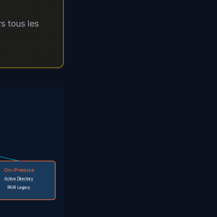
s tous les
On-Premise
Active Directory
PAM Legacy