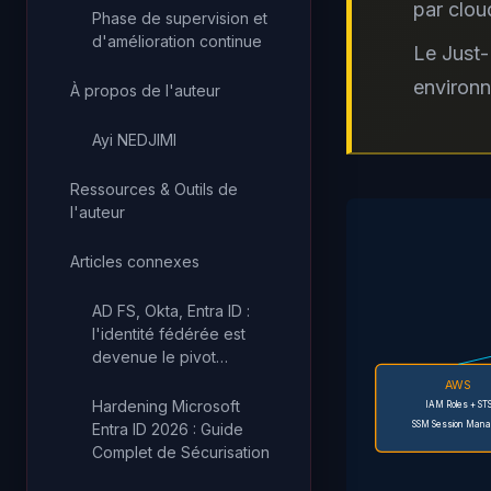
par clou
Phase de supervision et
d'amélioration continue
Le Just-
environ
À propos de l'auteur
Ayi NEDJIMI
Ressources & Outils de
l'auteur
Articles connexes
AD FS, Okta, Entra ID :
l'identité fédérée est
devenue le pivot…
AWS
Hardening Microsoft
IAM Roles + ST
SSM Session Mana
Entra ID 2026 : Guide
Complet de Sécurisation