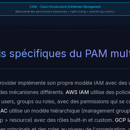
CIEM : Cloud Infrastructure Entitlement Management
Découverte des permissions excessives + right-sizing + monitoring continu
is spécifiques du PAM mul
rovider implémente son propre modèle IAM avec des 
 des mécanismes différents.
AWS IAM
utilise des poli
 users, groups ou roles, avec des permissions qui se 
BAC
utilise un modèle hiérarchique (management group
p > resource) avec des rôles built-in et custom.
GCP 
es principals et des roles au niveau de l'organisation, 