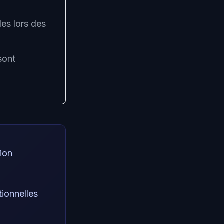
les lors des
sont
tion
ionnelles