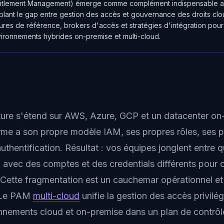
Entitlement Management) émerge comme complément indispensable 
blant le gap entre gestion des accès et gouvernance des droits cloud
ctures de référence, brokers d'accès et stratégies d'intégration pou
ironnements hybrides on-premise et multi-cloud.
cture s'étend sur AWS, Azure, GCP et un datacenter on
me a son propre modèle IAM, ses propres rôles, ses 
thentification. Résultat : vos équipes jonglent entre 
n avec des comptes et des credentials différents pour
Cette fragmentation est un cauchemar opérationnel et
. Le PAM
multi-cloud
unifie la gestion des accès privilég
nnements cloud et on-premise dans un plan de contrôle