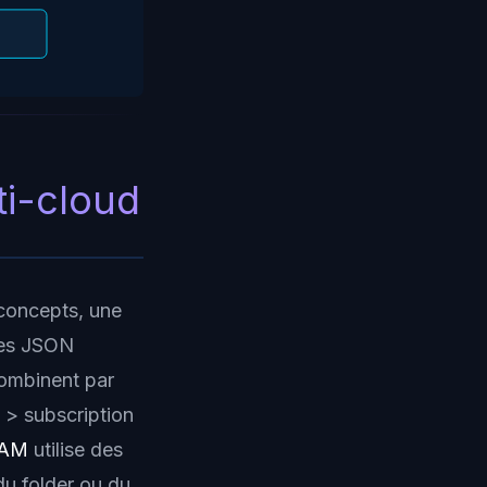
ti-cloud
concepts, une
cies JSON
combinent par
 > subscription
IAM
utilise des
du folder ou du