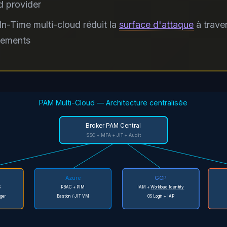
d provider
In-Time multi-cloud réduit la
surface d'attaque
à traver
nements
PAM Multi-Cloud — Architecture centralisée
Broker PAM Central
SSO + MFA + JIT + Audit
Azure
GCP
S
RBAC + PIM
IAM +
Workload Identity
ger
Bastion / JIT VM
OS Login + IAP