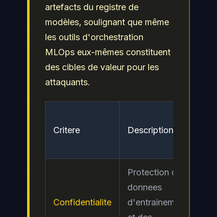
artefacts du registre de
modèles, soulignant que même
les outils d'orchestration
MLOps eux-mêmes constituent
des cibles de valeur pour les
attaquants.
Ni
Critere
Description
de
ris
Protection des
donnees
Confidentialite
d'entrainement
Ele