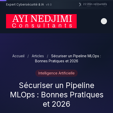
Aller au contenu principal
22 min restantes
Expert Cybersécurité & IA
v9.0
Un projet cybersécurité ?
Devis
Expert dispo · Réponse 24h
Accueil
/
Articles
/
Sécuriser un Pipeline MLOps :
Bonnes Pratiques et 2026
Intelligence Artificielle
Sécuriser un Pipeline
MLOps : Bonnes Pratiques
et 2026