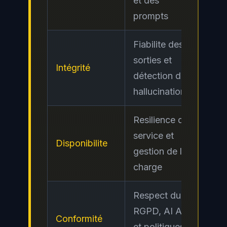
et des
prompts
Fiabilite des
sorties et
Intégrité
Cri
détection des
hallucinations
Resilience du
service et
Disponibilite
Mo
gestion de la
charge
Respect du
RGPD, AI Act
Conformité
Ele
et politiques