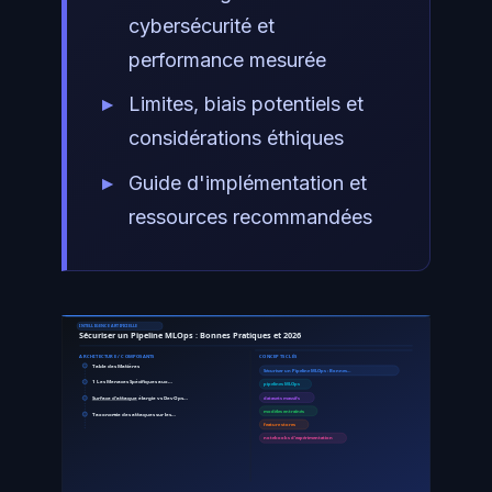
cybersécurité et
performance mesurée
Limites, biais potentiels et
considérations éthiques
Guide d'implémentation et
ressources recommandées
INTELLIGENCE ARTIFICIELLE
Sécuriser un Pipeline MLOps : Bonnes Pratiques et 2026
ARCHITECTURE / COMPOSANTS
CONCEPTS CLÉS
Table des Matières
Sécuriser un Pipeline MLOps : Bonnes…
1 Les Menaces Spécifiques aux…
pipelines MLOps
Surface d'attaque
élargie vs DevOps…
datasets massifs
modèles entraînés
Taxonomie des attaques sur les…
feature stores
notebooks d'expérimentation