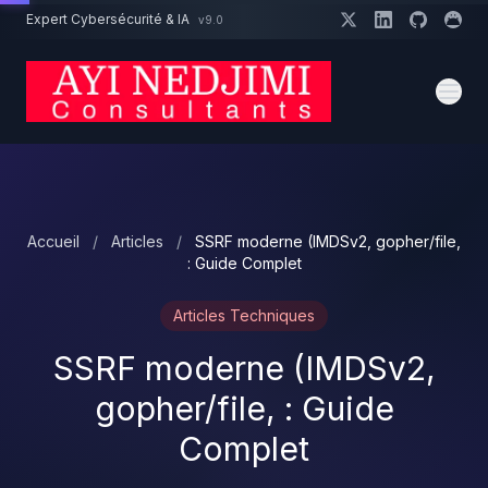
Aller au contenu principal
Expert Cybersécurité & IA
v9.0
Un projet cybersécurité ?
Devis
Expert dispo · Réponse 24h
Accueil
/
Articles
/
SSRF moderne (IMDSv2, gopher/file,
: Guide Complet
Articles Techniques
SSRF moderne (IMDSv2,
gopher/file, : Guide
Complet