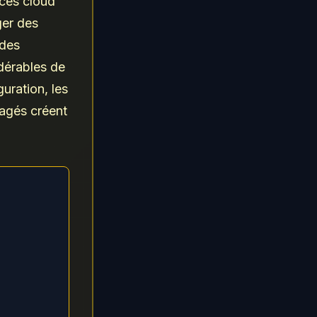
ices cloud
ger des
 des
dérables de
guration, les
nagés créent
a