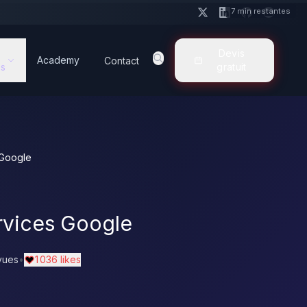
7 min restantes
Devis
Academy
Contact
s
gratuit
 Google
ervices Google
vues
•
1 036 likes