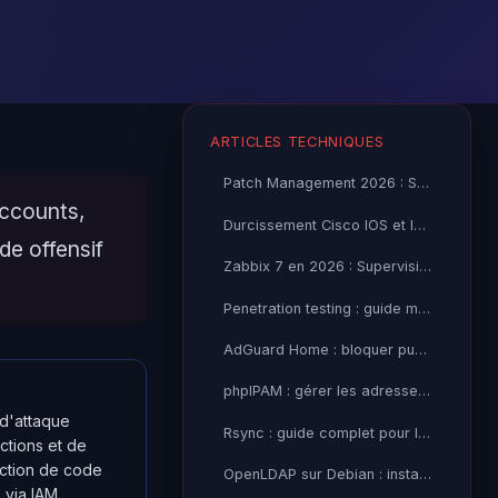
ARTICLES TECHNIQUES
Patch Management 2026 : Stratégie et Outils pour Entreprises
accounts,
Durcissement Cisco IOS et IOS-XE 2026 : Guide de Sécurisation
de offensif
Zabbix 7 en 2026 : Supervision Sécurité et Alertes Avancées
Penetration testing : guide méthodologique complet PTES 2026
AdGuard Home : bloquer publicités et trackers sur tout le
phpIPAM : gérer les adresses IP de votre réseau avec cette
 d'attaque
Rsync : guide complet pour la synchronisation et sauvegarde Linux
ctions et de
jection de code
OpenLDAP sur Debian : installer et configurer un annuaire
 via IAM