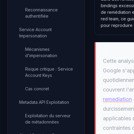
bindings excess
Reconnaissance
de remédiation e
authentifiée
red team, ce gui
pour reproduire 
Service Account
Impersonation
Mécanismes
d'impersonation
Cette analy
Risque critique : Service
Google s'app
Account Keys
quotidienne
Cas concret
couvrent l'en
remediation
Metadata API Exploitation
durcissemen
Exploitation du serveur
applicables 
de métadonnées
contraintes 