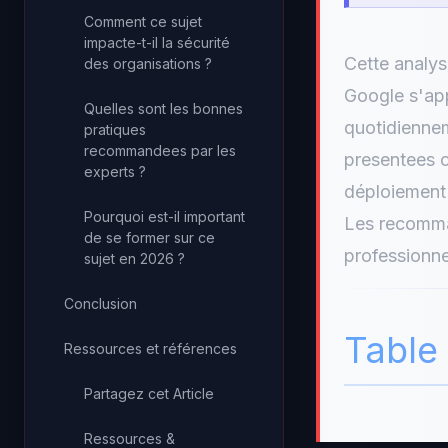
Comment ce sujet
impacte-t-il la sécurité
Cette analys
des organisations ?
Google s'app
Quelles sont les bonnes
quotidienne
pratiques
recommandees par les
presentees c
experts ?
déploiement 
Pourquoi est-il important
Les recomma
de se former sur ce
professionne
sujet en 2026 ?
Conclusion
Table
Ressources et références
Partagez cet Article
Ressources &