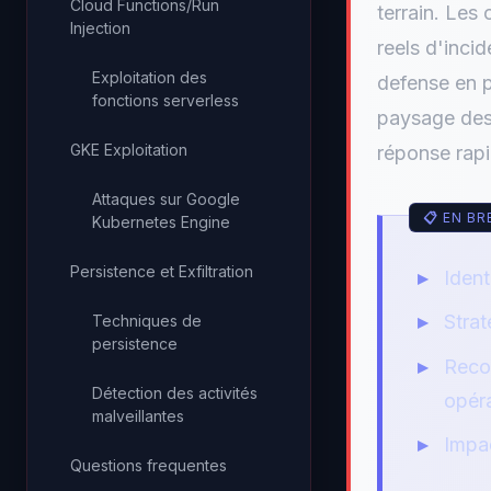
Cloud Functions/Run
terrain. Les
Injection
reels d'inci
Exploitation des
defense en p
fonctions serverless
paysage des
GKE Exploitation
réponse rapi
Attaques sur Google
Kubernetes Engine
Persistence et Exfiltration
Ident
Strat
Techniques de
persistence
Reco
Détection des activités
opéra
malveillantes
Impa
Questions frequentes