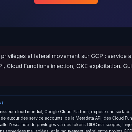
privilèges et lateral movement sur GCP : service 
, Cloud Functions injection, GKE exploitation. Gui
MÉ
rnisseur cloud mondial, Google Cloud Platform, expose une surface
ulée autour des service accounts, de la Metadata API, des Cloud Fun
taille l'escalade de privilèges via des tokens OIDC mal scopés, l'in
ns serverless mal isolées, et le mouvement latéral entre projets GCP