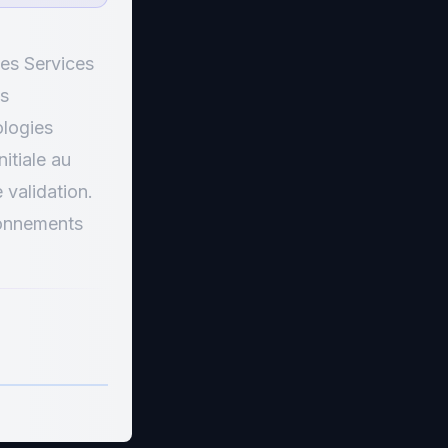
des Services
es
ologies
itiale au
 validation.
ronnements