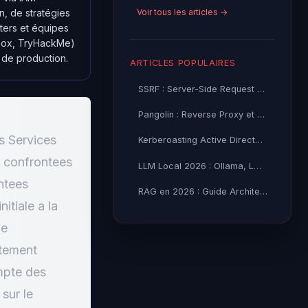
Voir tous les articles →
, de stratégies
ters et équipes
heBox, TryHackMe)
 de production.
ARTICLES POPULAIRES
SSRF : Server-Side Request Forgery — Exploitation Avancée
Pangolin : Reverse Proxy et Tunnel Self-Hosted — Guide
s Services
Kerberoasting Active Directory : Attaque et Défense 2026
é confrontees
LLM Local 2026 : Ollama, LM Studio ou vLLM — Quel Outil selon
ntees
RAG en 2026 : Guide Architecture, Vectorisation & Chunking
itiale a la
le
ctement
mpte des
sur le