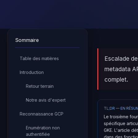
Sommaire
Escalade de 
Table des matières
metadata API
Introduction
complet.
Retour terrain
Notre avis d'expert
TL;DR — EN RÉSU
Reconnaissance GCP
Le troisième fou
spécifique artic
Enumération non
GKE. L'article dé
authentifiée
dans des fonctio