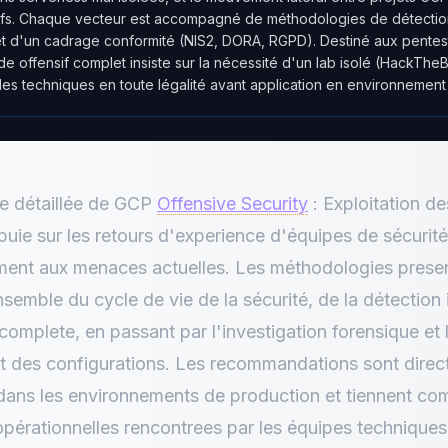
ifs. Chaque vecteur est accompagné de méthodologies de détection
t d'un cadrage conformité (NIS2, DORA, RGPD). Destiné aux pentes
de offensif complet insiste sur la nécessité d'un lab isolé (HackT
les techniques en toute légalité avant application en environnement
se détaillée de GCP
Offensive Security
: Exploitation de
uie sur les retours d'experience d'équipes de sécurit
ment aux menaces actuelles. Les méthodologies prese
semble du cycle de vie de la sécurité, de la détection in
complete, en passant par l'investigation forensique et 
t des configurations. Les recommandations sont dire
dans les environnements de production et tiennent co
opérationnelles rencontrees par les équipes techniques 