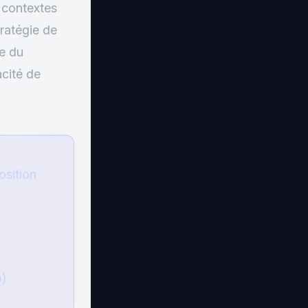
s contextes
tratégie de
te du
cité de
osition
D)