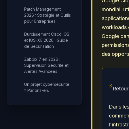
Google Clou
mondial, ut
Patch Management
2026 : Stratégie et Outils
application
pour Entreprises
workloads
Durcissement Cisco IOS
Google dans
et IOS-XE 2026 : Guide
permissions
de Sécurisation
des opportu
Zabbix 7 en 2026 :
Supervision Sécurité et
Alertes Avancées
Un projet cybersécurité
⚡
Retour 
? Parlons-en.
Dans les
commence
l'infras