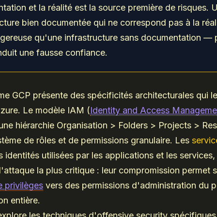
ation et la réalité est la source première de risques. 
ucture bien documentée qui ne correspond pas à la réali
gereuse qu'une infrastructure sans documentation — 
induit une fausse confiance.
e GCP présente des spécificités architecturales qui le
zure. Le modèle IAM (
Identity and Access Manageme
une hiérarchie Organisation > Folders > Projects > Re
tème de rôles et de permissions granulaire. Les
servic
 identités utilisées par les applications et les services,
d'attaque la plus critique : leur compromission permet
 privilèges
vers des permissions d'administration du p
on entière.
 explore les techniques d'offensive security spécifique