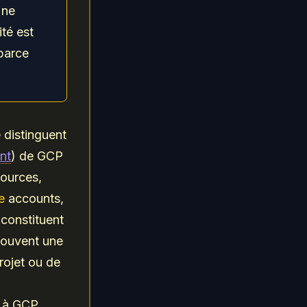
Une
té est
parce
 distinguent
nt
) de GCP
sources,
e
accounts,
 constituent
 souvent une
rojet ou de
s à GCP,