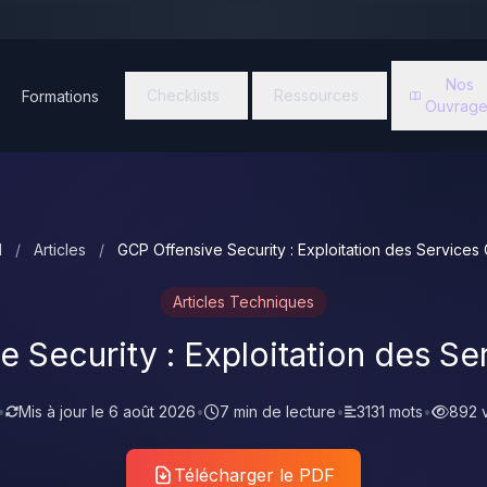
Nos
Checklists
Ressources
Formations
Ouvrage
l
/
Articles
/
GCP Offensive Security : Exploitation des Services
Articles Techniques
 Security : Exploitation des S
•
Mis à jour le
6 août 2026
•
7 min de lecture
•
3131 mots
•
892 
Télécharger le PDF