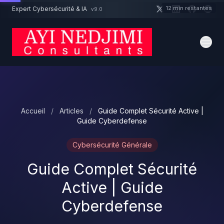
Aller au contenu principal
12 min restantes
Expert Cybersécurité & IA
v9.0
Un projet cybersécurité ?
Devis
Expert dispo · Réponse 24h
Accueil
/
Articles
/
Guide Complet Sécurité Active |
Guide Cyberdefense
Cybersécurité Générale
Guide Complet Sécurité
Active | Guide
Cyberdefense