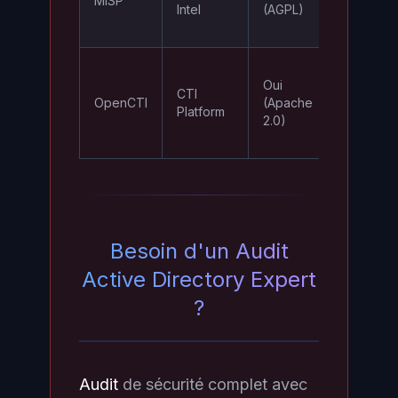
MISP
Intel
(AGPL)
collabora
STIX/TAX
Graphe
Oui
relations
CTI
OpenCTI
(Apache
menaces
Platform
2.0)
connecte
ATT&CK
Besoin d'un Audit
Active Directory Expert
?
Audit
de sécurité complet avec