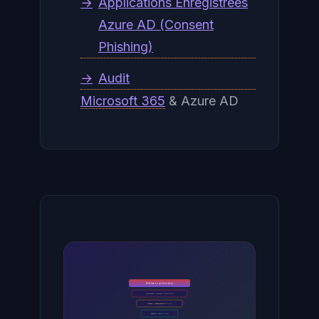
→
Applications Enregistrées
Azure AD (Consent
Phishing)
→
Audit
Microsoft 365
& Azure AD
Defense en profondeur
Perimetre - Firewall / WAF / IPS
Réseau - Segmentation / VLAN
Endpoint - EDR / XDR