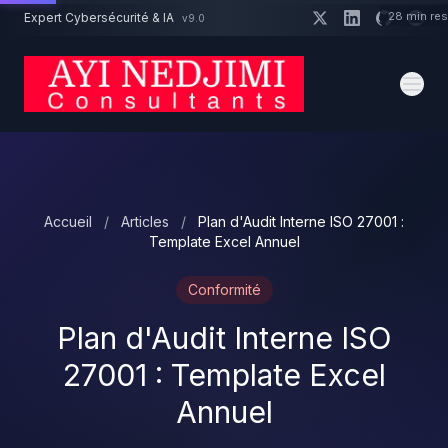
Aller au contenu principal
28 min res
Expert Cybersécurité & IA
v9.0
Un projet cybersécurité ?
Devis
Expert dispo · Réponse 24h
Accueil
/
Articles
/
Plan d'Audit Interne ISO 27001 :
Template Excel Annuel
Conformité
Plan d'Audit Interne ISO
27001 : Template Excel
Annuel