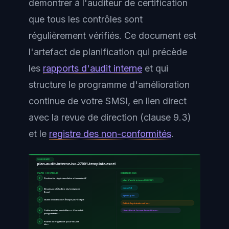
démontrer à l'auditeur de certification
que tous les contrôles sont
régulièrement vérifiés. Ce document est
l'artefact de planification qui précède
les
rapports d'audit interne
et qui
structure le programme d'amélioration
continue de votre SMSI, en lien direct
avec la revue de direction (clause 9.3)
et le
registre des non-conformités
.
CONFORMITÉ
plan-audit-interne-iso-27001-template-excel
ÉTAPES / CONTRÔLES
EXIGENCES CLÉS
1
Contexte réglementaire et normatif
plan d'audit interne ISO 27001
clause 9.2
2
Structure détaillée du template
Excel
Ayi NEDJIMI
3
Guide d'utilisation étape par étape
Définir le périmètre et les…
4
Tableau des contrôles — Checklist
Identifier et former les auditeurs…
programme…
5
Points de vigilance pour l'audit
de…