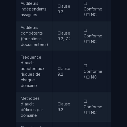
Auditeurs
☐
Clause
indépendants
Conforme
RSSI
9.2
assignés
/ ☐ NC
Auditeurs
☐
compétents
Clause
Conforme
RSSI / 
(formations
9.2, 7.2
/ ☐ NC
documentées)
Fréquence
d'audit
☐
adaptée aux
Clause
Conforme
RSSI
risques de
9.2
/ ☐ NC
chaque
domaine
Méthodes
☐
d'audit
Clause
Conforme
RSSI
définies par
9.2
/ ☐ NC
domaine