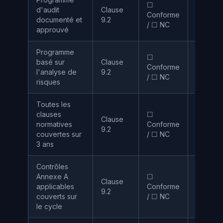
☐
d'audit
Clause
Conforme
RSSI / 
documenté et
9.2
/ ☐ NC
approuvé
Programme
☐
basé sur
Clause
Conforme
RSSI
l'analyse de
9.2
/ ☐ NC
risques
Toutes les
clauses
☐
Clause
normatives
Conforme
RSSI
9.2
couvertes sur
/ ☐ NC
3 ans
Contrôles
Annexe A
☐
Clause
applicables
Conforme
RSSI
9.2
couverts sur
/ ☐ NC
le cycle