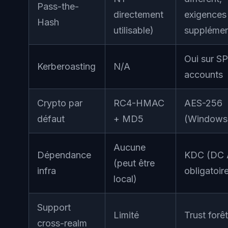
Pass-the-
directement
exigences
Hash
utilisable)
supplémen
Oui sur S
Kerberoasting
N/A
accounts
Crypto par
RC4-HMAC
AES-256
défaut
+ MD5
(Windows
Aucune
Dépendance
KDC (DC 
(peut être
infra
obligatoir
local)
Support
Limité
Trust forêt
cross-realm