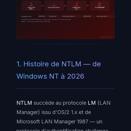
🔍
⚡
🔓
📤
ÉTAPE 1
ÉTAPE 2
ÉTAPE 3
ÉTAPE 4
1. Histoire de
2. Fonctionnement…
3. NTLM relay —
4. CVE-2026-32202
NTLM …
l'atta…
…
NTLM relay
Pass-the-Hash
kerberoasting comparatif
CVE-2026-32202
dépréciation officielle…
TECHNIQUES CLÉS :
L' authentification NTLM (NT LAN Manager) est l'un des piliers historiques de l'écosystème Microsoft
Windows — et l'un des plus problématiques en 2026. Conçu…
ayinedjimi-consultants.fr
1. Histoire de NTLM — de
Windows NT à 2026
NTLM
succède au protocole
LM
(LAN
Manager) issu d'OS/2 1.x et de
Microsoft LAN Manager 1987 — un
protocole d'authentification challenge-