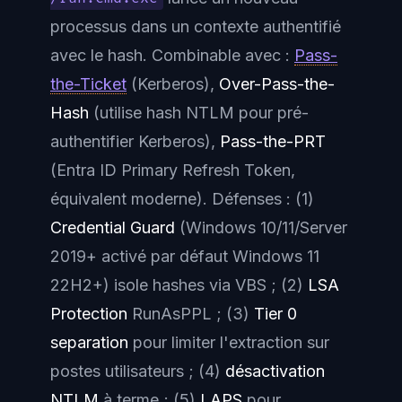
processus dans un contexte authentifié
avec le hash. Combinable avec :
Pass-
the-Ticket
(Kerberos),
Over-Pass-the-
Hash
(utilise hash NTLM pour pré-
authentifier Kerberos),
Pass-the-PRT
(Entra ID Primary Refresh Token,
équivalent moderne). Défenses : (1)
Credential Guard
(Windows 10/11/Server
2019+ activé par défaut Windows 11
22H2+) isole hashes via VBS ; (2)
LSA
Protection
RunAsPPL ; (3)
Tier 0
separation
pour limiter l'extraction sur
postes utilisateurs ; (4)
désactivation
NTLM
à terme ; (5)
LAPS
pour