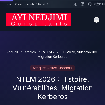
Aller au contenu principal
16 min r
Expert Cybersécurité & IA
v9.0
Un projet cybersécurité ?
Devis
Expert dispo · Réponse 24h
Accueil
/
Articles
/
NTLM 2026 : Histoire, Vulnérabilités,
Migration Kerberos
Attaques Active Directory
NTLM 2026 : Histoire,
Vulnérabilités, Migration
Kerberos