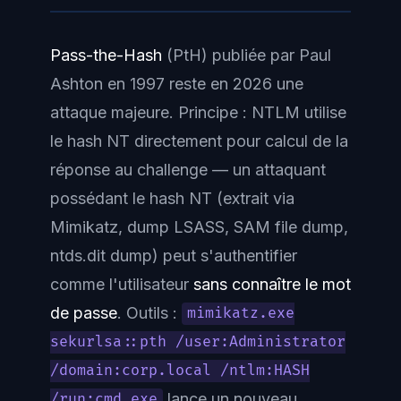
Pass-the-Hash
(PtH) publiée par Paul
Ashton en 1997 reste en 2026 une
attaque majeure. Principe : NTLM utilise
le hash NT directement pour calcul de la
réponse au challenge — un attaquant
possédant le hash NT (extrait via
Mimikatz, dump LSASS, SAM file dump,
ntds.dit dump) peut s'authentifier
comme l'utilisateur
sans connaître le mot
de passe
. Outils :
mimikatz.exe
sekurlsa::pth /user:Administrator
/domain:corp.local /ntlm:HASH
lance un nouveau
/run:cmd.exe