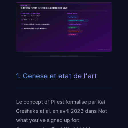
SÉCURITÉ IA
indirect-prompt-injection-rag-poisoning-2026
ARCHITECTURE / COMPOSANTS
CONCEPTS CLÉS
1. Genese et etat de l'art
Spotlighting
2. Modele d'attaque
indirect prompt injection
3. Methodologie : vecteurs de payload…
Capabilities adversaire
Goal primaire
4. Reproduction sur RAG modernes…
Goals secondaires
Constraints
ayinedjimi-consultants.fr
1. Genese et etat de l'art
Le concept d'IPI est formalise par Kai
Greshake et al. en avril 2023 dans
Not
what you've signed up for: