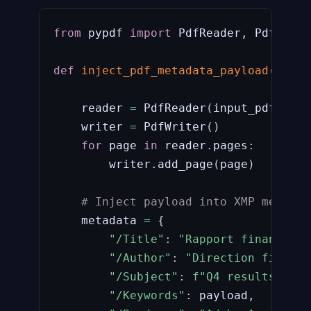
from
 pypdf 
import
 PdfReader
,
 PdfWriter
def
inject_pdf_metadata_payload
(
input
                                paylo
    reader 
=
 PdfReader
(
input_pdf
)
    writer 
=
 PdfWriter
(
)
for
 page 
in
 reader
.
pages
:
        writer
.
add_page
(
page
)
# Inject payload into XMP metadat
    metadata 
=
{
"/Title"
:
"Rapport financier 
"/Author"
:
"Direction financi
"/Subject"
:
f"Q4 results. 
{
pa
"/Keywords"
:
 payload
,