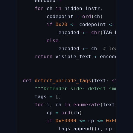
    encoded 
=
""
for
 ch 
in
 hidden_instr
:
        codepoint 
=
ord
(
ch
)
if
0x20
<=
 codepoint 
<=
0x7E
:
            encoded 
+=
chr
(
TAG_BASE 
+
else
:
            encoded 
+=
 ch  
# leave as
return
 visible_text 
+
 encoded

def
detect_unicode_tags
(
text
:
str
)
-
>
"""Defender side: detect smuggled
    tags 
=
[
]
for
 i
,
 ch 
in
enumerate
(
text
)
:
        cp 
=
ord
(
ch
)
if
0xE0000
<=
 cp 
<=
0xE007F
:
            tags
.
append
(
(
i
,
 cp 
-
0xE0