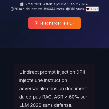
16 mai 2026
•
Mis à jour le
9 août 2026
•
20 min de lecture
•
4044 mots
•
316 vues
•
0 like
Télécharger le PDF
L'indirect prompt injection (IPI)
injecte une instruction
adversariale dans un document
du corpus RAG. ASR > 60% sur
LLM 2026 sans defense.