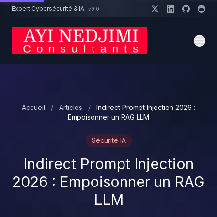
Aller au contenu principal
Expert Cybersécurité & IA
v9.0
Un projet cybersécurité ?
Devis
Expert dispo · Réponse 24h
Accueil
/
Articles
/
Indirect Prompt Injection 2026 :
Empoisonner un RAG LLM
Sécurité IA
Indirect Prompt Injection
2026 : Empoisonner un RAG
LLM