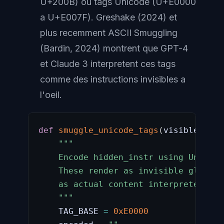
U+200B) ou tags Unicode (U+E0000
a U+E007F). Greshake (2024) et
plus recemment
ASCII Smuggling
(Bardin, 2024) montrent que GPT-4
et Claude 3 interpretent ces tags
comme des instructions invisibles a
l'oeil.
def
smuggle_unicode_tags
(
visible_text
"""

    Encode hidden_instr using Unicode
    These render as invisible glyphs 
    as actual content interpreted by 
    """
    TAG_BASE 
=
0xE0000