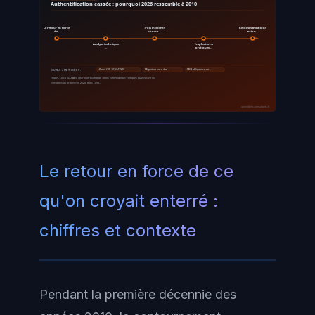
Authentification cassée : pourquoi 2026 ressemble à 2010
Le retour en force
Trois incidents
Recommandations
de…
concre…
action…
Analyse technique
Implications
…
pratiques…
cPanel CVE-2026-41940…
Migration vers des…
MFA obligatoire en…
OUTILS / MÉTHODES :
cPanel, Cisco SD-WAN, Microsoft Exchange : trois vulnérabilités critiques publiées en six
semaines au printemps 2026, trois CVSS…
ayinedjimi-consultants.fr
Le retour en force de ce
qu'on croyait enterré :
chiffres et contexte
Pendant la première décennie des