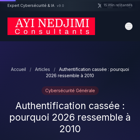
Aller au contenu principal
15 min restantes
Expert Cybersécurité & IA
v9.0
Un projet cybersécurité ?
Devis
Expert dispo · Réponse 24h
Accueil
/
Articles
/
Authentification cassée : pourquoi
2026 ressemble à 2010
Cybersécurité Générale
Authentification cassée :
pourquoi 2026 ressemble à
2010