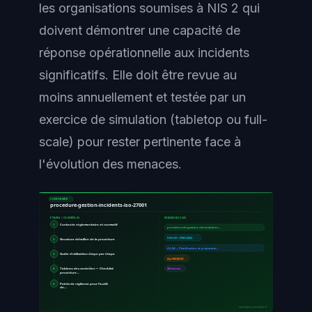
les organisations soumises à NIS 2 qui
doivent démontrer une capacité de
réponse opérationnelle aux incidents
significatifs. Elle doit être revue au
moins annuellement et testée par un
exercice de simulation (tabletop ou full-
scale) pour rester pertinente face à
l'évolution des menaces.
CONFORMITÉ
procedure-gestion-incidents-iso-27001
ÉTAPES / CONTRÔLES
EXIGENCES CLÉS
1
Contexte réglementaire et normatif
procédure de gestion des incidents…
ISO/IEC 27001:2022
2
Structure détaillée de la procédure
A.5.24 — Planification et préparatio…
3
Guide d'utilisation étape par étape
Ayi NEDJIMI
4
Tableau des contrôles — Checklist
24 heures
procédure…
5
Points de vigilance pour l'audit
de…
ayinedjimi-consultants.fr