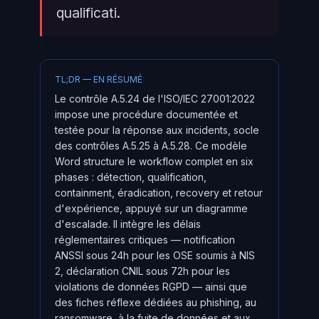
qualificati.
TL;DR — EN RÉSUMÉ
Le contrôle A.5.24 de l'ISO/IEC 27001:2022
impose une procédure documentée et
testée pour la réponse aux incidents, socle
des contrôles A.5.25 à A.5.28. Ce modèle
Word structure le workflow complet en six
phases : détection, qualification,
containment, éradication, recovery et retour
d'expérience, appuyé sur un diagramme
d'escalade. Il intègre les délais
réglementaires critiques — notification
ANSSI sous 24h pour les OSE soumis à NIS
2, déclaration CNIL sous 72h pour les
violations de données RGPD — ainsi que
des fiches réflexe dédiées au phishing, au
ransomware, à la fuite de données et aux