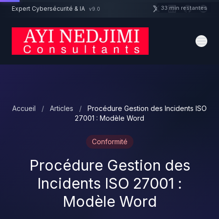
Aller au contenu principal
33 min restantes
Expert Cybersécurité & IA
v9.0
Un projet cybersécurité ?
Devis
Expert dispo · Réponse 24h
Accueil
/
Articles
/
Procédure Gestion des Incidents ISO
27001 : Modèle Word
Conformité
Procédure Gestion des
Incidents ISO 27001 :
Modèle Word