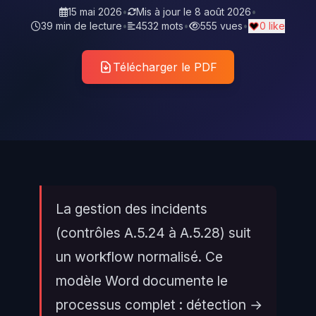
15 mai 2026
•
Mis à jour le
8 août 2026
•
39 min de lecture
•
4532 mots
•
555 vues
•
0 like
Télécharger le PDF
La gestion des incidents
(contrôles A.5.24 à A.5.28) suit
un workflow normalisé. Ce
modèle Word documente le
processus complet : détection →