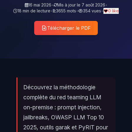
16 mai 2026
•
Mis à jour le
7 août 2026
•
18 min de lecture
•
3655 mots
•
354 vues
•
0 like
Télécharger le PDF
Découvrez la méthodologie
complète du red teaming LLM
on-premise : prompt injection,
jailbreaks, OWASP LLM Top 10
2025, outils garak et PyRIT pour