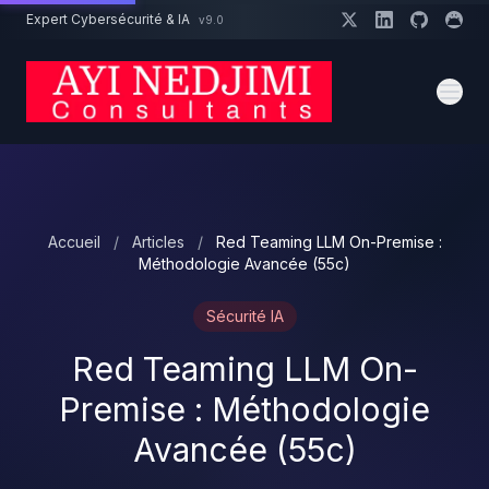
Aller au contenu principal
Expert Cybersécurité & IA
v9.0
Un projet cybersécurité ?
Devis
Expert dispo · Réponse 24h
Accueil
/
Articles
/
Red Teaming LLM On-Premise :
Méthodologie Avancée (55c)
Sécurité IA
Red Teaming LLM On-
Premise : Méthodologie
Avancée (55c)