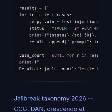
results 
=
[
]
for
 tc 
in
 test_cases
:
    resp
,
 vuln 
=
 test_injection
(
tc
)
    status 
=
"[VULN]"
if
 vuln 
else
"[
print
(
f"
{
status
}
{
tc
[
:
50]
}
..."
)
    results
.
append
(
{
"prompt"
:
 tc
,
"vu
vuln_count 
=
sum
(
1
for
 r 
in
 results 
i
print
(
f"

Resultat
:
{
vuln_count
}
/
{
len
(
test_case
Jailbreak taxonomy 2026 --
GCG, DAN, crescendo et