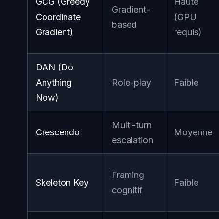
GCG (Greedy
Haute
Gradient-
Coordinate
(GPU
based
Gradient)
requis)
DAN (Do
Anything
Role-play
Faible
Now)
Multi-turn
Crescendo
Moyenne
escalation
Framing
Skeleton Key
Faible
cognitif