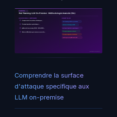
SÉCURITÉ IA
Red Teaming LLM On-Premise : Méthodologie Avancée (55c)
ARCHITECTURE / COMPOSANTS
CONCEPTS CLÉS
Comprendre la surface d'attaque…
red teaming LLM on-premise
Prompt injection systemique …
vecteurs d'attaque LLM
Jailbreak taxonomy 2026 -- GCG, DAN…
prompt injection systemique
Prompt injection directe
Data exfiltration par canaux couverts…
Prompt injection indirecte
techniques de jailbreak LLM
ayinedjimi-consultants.fr
Comprendre la surface
d'attaque specifique aux
LLM on-premise