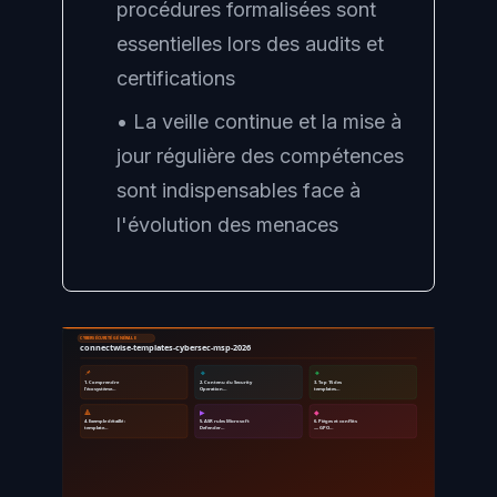
procédures formalisées sont
essentielles lors des audits et
certifications
• La veille continue et la mise à
jour régulière des compétences
sont indispensables face à
l'évolution des menaces
CYBERSÉCURITÉ GÉNÉRALE
connectwise-templates-cybersec-msp-2026
📌
🔹
🔸
1. Comprendre
2. Contenu du Security
3. Top 15 des
l'écosystème…
Operation…
templates…
🔺
▶
◆
4. Exemple détaillé :
5. ASR rules Microsoft
6. Pièges et conflits
template…
Defender…
— GPO…