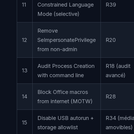
11
Constrained Language
R39
Mode (selective)
Remove
12
SeImpersonatePrivilege
R20
from non-admin
Audit Process Creation
R18 (audit
13
with command line
avancé)
Block Office macros
14
R28
from internet (MOTW)
Disable USB autorun +
R34 (médi
15
storage allowlist
amovibles)