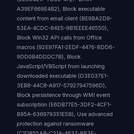
A39EF669E4B2),
Block executable
content from email client
(BE9BA2D9-
53EA-4CDC-84E5-9B1EEEE46550),
Block Win32 API calls from Office
macros
(92E97FA1-2EDF-4476-BDD6-
9DD0B4DDDC7B),
Block
JavaScript/VBScript from launching
downloaded executable
(D3E037E1-
3EB8-44C8-A917-57927947596D),
Block persistence through WMI event
subscription
(E6DB77E5-3DF2-4CF1-
B95A-636979351E5B),
Use advanced
protection against ransomware
(C1DB55AB-C21A-4637-BB3F-