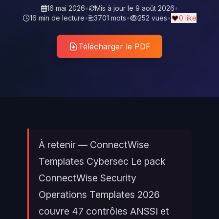
16 mai 2026
•
Mis à jour le
9 août 2026
•
16 min de lecture
•
3701 mots
•
252 vues
•
0 like
Télécharger le PDF
À retenir — ConnectWise
Templates Cybersec Le pack
ConnectWise Security
Operations Templates 2026
couvre 47 contrôles ANSSI et