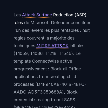
Les
Attack Surface
Reduction (ASR)
rules
de Microsoft Defender constituent
l'un des leviers les plus rentables : huit
règles couvrent la majorité des
techniques
MITRE ATT&CK
initiales
(T1059, T1086, T1218, T1546). Le
template ConnectWise active
progressivement :
Block all Office
applications from creating child
processes
(D4F940AB-401B-4EFC-
AADC-AD5F3C50688A),
Block
credential stealing from LSASS
(9E6C4E1F-7D60-472F-BA1A-