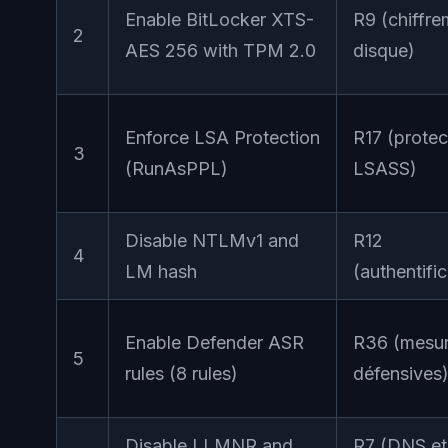
Enable BitLocker XTS-
R9 (chiffre
2
AES 256 with TPM 2.0
disque)
Enforce LSA Protection
R17 (protec
3
(RunAsPPL)
LSASS)
Disable NTLMv1 and
R12
4
LM hash
(authentific
Enable Defender ASR
R36 (mesu
5
rules (8 rules)
défensives
Disable LLMNR and
R7 (DNS et