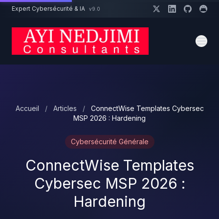
Aller au contenu principal
Expert Cybersécurité & IA
v9.0
Un projet cybersécurité ?
Devis
Expert dispo · Réponse 24h
Accueil
/
Articles
/
ConnectWise Templates Cybersec
MSP 2026 : Hardening
Cybersécurité Générale
ConnectWise Templates
Cybersec MSP 2026 :
Hardening