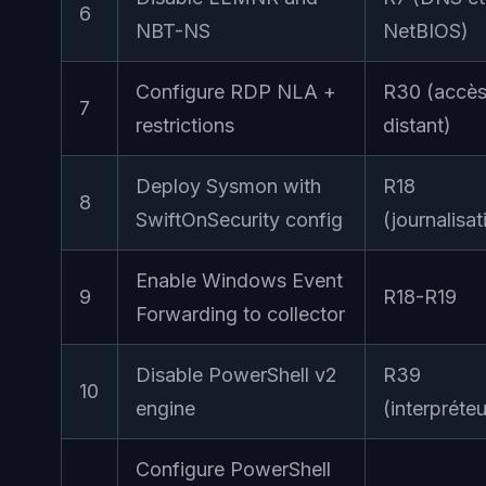
6
NBT-NS
NetBIOS)
Configure RDP NLA +
R30 (accè
7
restrictions
distant)
Deploy Sysmon with
R18
8
SwiftOnSecurity config
(journalisat
Enable Windows Event
9
R18-R19
Forwarding to collector
Disable PowerShell v2
R39
10
engine
(interpréteu
Configure PowerShell