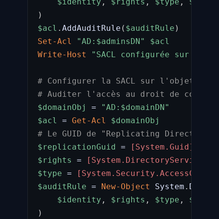
$identity
,
$rights
,
$type
,
$inher
)
$acl
.
AddAuditRule
(
$auditRule
)
Set-Acl
"AD:
$adminsDN
"
$acl
Write-Host
"SACL configurée sur 
$admi
# Configurer la SACL sur l'objet doma
# Auditer l'accès au droit de contrôl
$domainObj
 = 
"AD:
$domainDN
"
$acl
 = 
Get-Acl
$domainObj
# Le GUID de "Replicating Directory C
$replicationGuid
 = 
[System.Guid]
"1131
$rights
 = 
[System.DirectoryServices.A
$type
 = 
[System.Security.AccessContro
$auditRule
 = 
New-Object
 System
.
Direct
$identity
,
$rights
,
$type
,
$repli
)