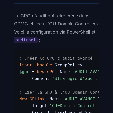
La GPO d'audit doit être créée dans
GPMC et liée à l'OU Domain Controllers.
Voici la configuration via PowerShell et
:
auditpol
# Créer la GPO d'audit avancé
Import-Module
$gpo
 = 
New-GPO
-
Name 
"AUDIT_AVANCE_DO
-
Comment 
"Stratégie d'audit avanc
# Lier la GPO à l'OU Domain Controlle
New-GPLink
-
Name 
"AUDIT_AVANCE_DOMAIN
-
Target 
"OU=Domain Controllers,DC
-
Order 1 
-
LinkEnabled Yes
