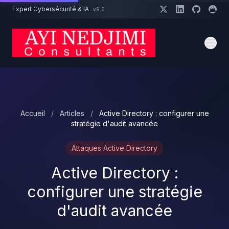
Aller au contenu principal
Expert Cybersécurité & IA
v9.0
Un projet cybersécurité ?
Devis
Expert dispo · Réponse 24h
Accueil
/
Articles
/
Active Directory : configurer une
stratégie d'audit avancée
Attaques Active Directory
Active Directory :
configurer une stratégie
d'audit avancée