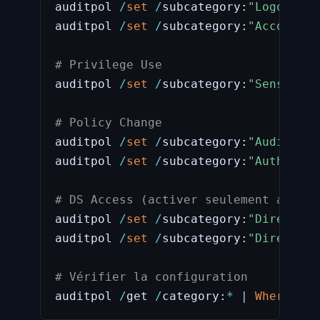
auditpol 
/
set
/
subcategory:
"Logoff"
/
auditpol 
/
set
/
subcategory:
"Account L
# Privilege Use
auditpol 
/
set
/
subcategory:
"Sensitive
# Policy Change
auditpol 
/
set
/
subcategory:
"Audit Pol
auditpol 
/
set
/
subcategory:
"Authentic
# DS Access (activer seulement avec S
auditpol 
/
set
/
subcategory:
"Directory
auditpol 
/
set
/
subcategory:
"Directory
# Vérifier la configuration
auditpol 
/
get 
/
category:
*
|
Where-Obj