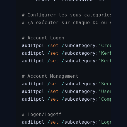
# Configurer les sous-catégories d'au
# (A exécuter sur chaque DC ou via la
# Account Logon
auditpol 
/
set
/
subcategory:
"Credentia
auditpol 
/
set
/
subcategory:
"Kerberos 
auditpol 
/
set
/
subcategory:
"Kerberos 
# Account Management
auditpol 
/
set
/
subcategory:
"Security 
auditpol 
/
set
/
subcategory:
"User Acco
auditpol 
/
set
/
subcategory:
"Computer 
# Logon/Logoff
auditpol 
/
set
/
subcategory:
"Logon"
/
s