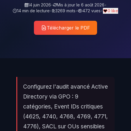
14 juin 2026
•
Mis à jour le
6 août 2026
•
14 min de lecture
•
3269 mots
•
472 vues
•
0 like
Télécharger le PDF
Configurez l'audit avancé Active
Directory via GPO : 9
catégories, Event IDs critiques
(4625, 4740, 4768, 4769, 4771,
4776), SACL sur OUs sensibles