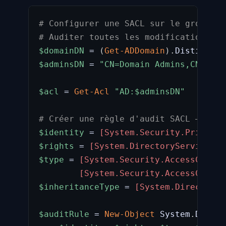
# Configurer une SACL sur le groupe D
# Auditer toutes les modifications de
$domainDN
 = 
(
Get-ADDomain
)
.
$adminsDN
 = 
"CN=Domain Admins,CN=User
$acl
 = 
Get-Acl
"AD:
$adminsDN
"
# Créer une règle d'audit SACL — Ever
$identity
 = 
[System.Security.Principa
$rights
 = 
[System.DirectoryServices.A
$type
 = 
[System.Security.AccessContro
[System.Security.AccessContro
$inheritanceType
 = 
[System.DirectoryS
$auditRule
 = 
New-Object
 System
.
Direct