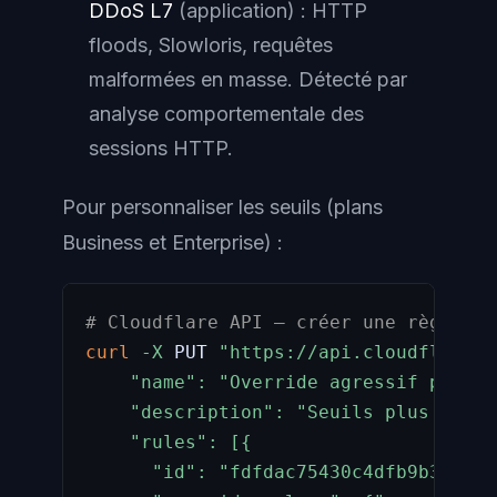
DDoS L7
(application) : HTTP
floods, Slowloris, requêtes
malformées en masse. Détecté par
analyse comportementale des
sessions HTTP.
Pour personnaliser les seuils (plans
Business et Enterprise) :
# Cloudflare API — créer une règle DD
curl
-X
 PUT 
"https://api.cloudflare.c
    "name": "Override agressif pour /
    "description": "Seuils plus stric
    "rules": [{

      "id": "fdfdac75430c4dfb9b3a08b5