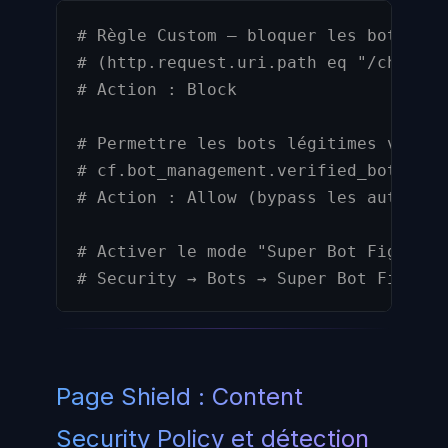
# Règle Custom — bloquer les bots à s
# (http.request.uri.path eq "/checkou
# Action : Block
# Permettre les bots légitimes vérifi
# cf.bot_management.verified_bot eq t
# Action : Allow (bypass les autres r
# Activer le mode "Super Bot Fight" p
# Security → Bots → Super Bot Fight M
Page Shield : Content
Security Policy et détection