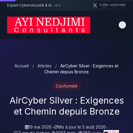
Aller au contenu principal
6 min restantes
Expert Cybersécurité & IA
v9.0
Un projet cybersécurité ?
Devis
Expert dispo · Réponse 24h
Accueil
/
Articles
/
AirCyber Silver : Exigences et
Chemin depuis Bronze
Conformité
AirCyber Silver : Exigences
et Chemin depuis Bronze
19 mai 2026
•
Mis à jour le
5 août 2026
•
7 min de lecture
•
3083 mots
•
259 vues
•
0 like