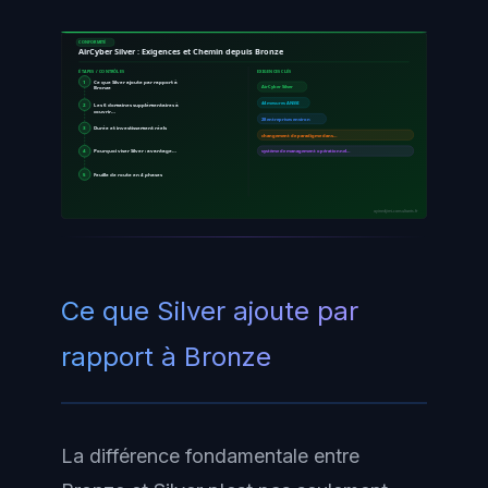
CONFORMITÉ
AirCyber Silver : Exigences et Chemin depuis Bronze
ÉTAPES / CONTRÔLES
EXIGENCES CLÉS
1
Ce que Silver ajoute par rapport à
Bronze
AirCyber Silver
44 mesures ANSSI
2
Les 6 domaines supplémentaires à
couvrir…
28 entreprises environ
3
Durée et investissement réels
changement de paradigme dans…
4
Pourquoi viser Silver : avantage…
système de management opérationnel…
5
Feuille de route en 4 phases
ayinedjimi-consultants.fr
Ce que Silver ajoute par
rapport à Bronze
La différence fondamentale entre