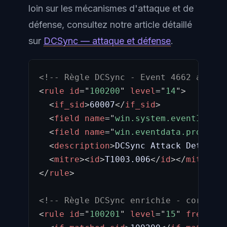
loin sur les mécanismes d'attaque et de
défense, consultez notre article détaillé
sur
DCSync — attaque et défense
.
<!-- Règle DCSync - Event 4662 avec G
<
rule
id
=
"
100200
"
level
=
"
14
"
>
<
if_sid
>
60007
</
if_sid
>
<
field
name
=
"
win.system.eventID
"
>
^4
<
field
name
=
"
win.eventdata.properti
<
description
>
DCSync Attack Detected
<
mitre
>
<
id
>
T1003.006
</
id
>
</
mitre
>
</
rule
>
<!-- Règle DCSync enrichie - corrélat
<
rule
id
=
"
100201
"
level
=
"
15
"
frequenc