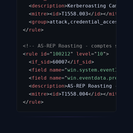
<
description
>
Kerberoasting Campaign
<
mitre
>
<
id
>
T1558.003
</
id
>
</
mitre
>
<
group
>
attack,credential_access
</
gr
</
rule
>
<!-- AS-REP Roasting - comptes sans p
<
rule
id
=
"
100212
"
level
=
"
10
"
>
<
if_sid
>
60007
</
if_sid
>
<
field
name
=
"
win.system.eventID
"
>
^4
<
field
name
=
"
win.eventdata.preAuthT
<
description
>
AS-REP Roasting - Kerb
<
mitre
>
<
id
>
T1558.004
</
id
>
</
mitre
>
</
rule
>