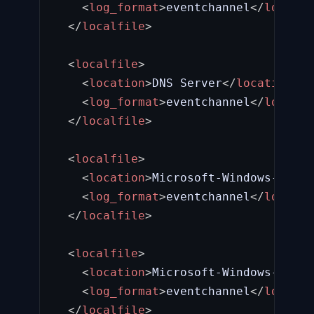
<
log_format
>
eventchannel
</
log_for
</
localfile
>
<
localfile
>
<
location
>
DNS Server
</
location
>
<
log_format
>
eventchannel
</
log_for
</
localfile
>
<
localfile
>
<
location
>
Microsoft-Windows-Sysmo
<
log_format
>
eventchannel
</
log_for
</
localfile
>
<
localfile
>
<
location
>
Microsoft-Windows-Power
<
log_format
>
eventchannel
</
log_for
</
localfile
>