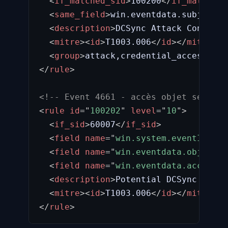
<
if_matched_sid
>
100200
</
if_matched_
<
same_field
>
win.eventdata.subjectUs
<
description
>
DCSync Attack Confirme
<
mitre
>
<
id
>
T1003.006
</
id
>
</
mitre
>
<
group
>
attack,credential_access
</
gr
</
rule
>
<!-- Event 4661 - accès objet sensibl
<
rule
id
=
"
100202
"
level
=
"
10
"
>
<
if_sid
>
60007
</
if_sid
>
<
field
name
=
"
win.system.eventID
"
>
^4
<
field
name
=
"
win.eventdata.objectTy
<
field
name
=
"
win.eventdata.accessMa
<
description
>
Potential DCSync Precu
<
mitre
>
<
id
>
T1003.006
</
id
>
</
mitre
>
</
rule
>