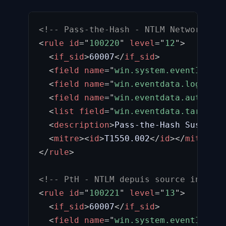
<!-- Pass-the-Hash - NTLM Network log
<
rule
id
=
"
100220
"
level
=
"
12
"
>
<
if_sid
>
60007
</
if_sid
>
<
field
name
=
"
win.system.eventID
"
>
^4
<
field
name
=
"
win.eventdata.logonTyp
<
field
name
=
"
win.eventdata.authenti
<
list
field
=
"
win.eventdata.targetUs
<
description
>
Pass-the-Hash Suspecte
<
mitre
>
<
id
>
T1550.002
</
id
>
</
mitre
>
</
rule
>
<!-- PtH - NTLM depuis source inhabit
<
rule
id
=
"
100221
"
level
=
"
13
"
>
<
if_sid
>
60007
</
if_sid
>
<
field
name
=
"
win.system.eventID
"
>
^4