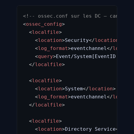
<!-- ossec.conf sur les DC — canaux à
<
ossec_config
>
<
localfile
>
<
location
>
Security
</
location
>
<
log_format
>
eventchannel
</
log_for
<
query
>
Event/System[EventID != 46
</
localfile
>
<
localfile
>
<
location
>
System
</
location
>
<
log_format
>
eventchannel
</
log_for
</
localfile
>
<
localfile
>
<
location
>
Directory Service
</
loca