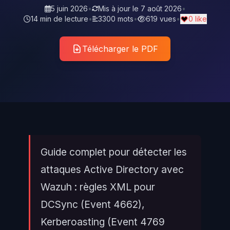
5 juin 2026
•
Mis à jour le
7 août 2026
•
14 min de lecture
•
3300 mots
•
619 vues
•
0 like
Télécharger le PDF
Guide complet pour détecter les
attaques Active Directory avec
Wazuh : règles XML pour
DCSync (Event 4662),
Kerberoasting (Event 4769