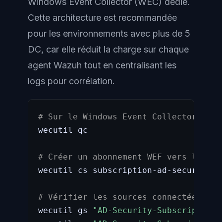
Windows Event Collector (WEC) dédié.
Cette architecture est recommandée
pour les environnements avec plus de 5
DC, car elle réduit la charge sur chaque
agent Wazuh tout en centralisant les
logs pour corrélation.
# Sur le Windows Event Collector (WEC
wecutil qc

# Créer un abonnement WEF vers les DC
wecutil cs subscription-ad-security
.
x
# Vérifier les sources connectées
wecutil gs 
"AD-Security-Subscription"