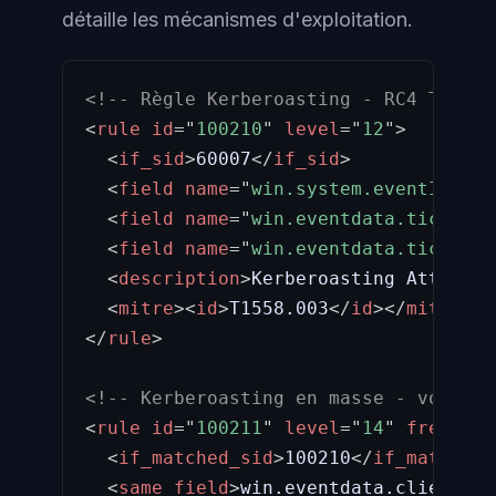
détaille les mécanismes d'exploitation.
<!-- Règle Kerberoasting - RC4 TGS re
<
rule
id
=
"
100210
"
level
=
"
12
"
>
<
if_sid
>
60007
</
if_sid
>
<
field
name
=
"
win.system.eventID
"
>
^4
<
field
name
=
"
win.eventdata.ticketEn
<
field
name
=
"
win.eventdata.ticketOp
<
description
>
Kerberoasting Attack -
<
mitre
>
<
id
>
T1558.003
</
id
>
</
mitre
>
</
rule
>
<!-- Kerberoasting en masse - volume 
<
rule
id
=
"
100211
"
level
=
"
14
"
frequenc
<
if_matched_sid
>
100210
</
if_matched_
<
same_field
>
win.eventdata.clientAdd