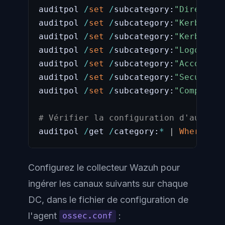
auditpol 
/
set
/
subcategory:
"Directory
auditpol 
/
set
/
subcategory:
"Kerberos 
auditpol 
/
set
/
subcategory:
"Kerberos 
auditpol 
/
set
/
subcategory:
"Logon"
/
s
auditpol 
/
set
/
subcategory:
"Account L
auditpol 
/
set
/
subcategory:
"Security 
auditpol 
/
set
/
subcategory:
"Computer 
# Vérifier la configuration d'audit
auditpol 
/
get 
/
category:
*
|
Where-Obj
Configurez le collecteur Wazuh pour
ingérer les canaux suivants sur chaque
DC, dans le fichier de configuration de
l'agent
:
ossec.conf