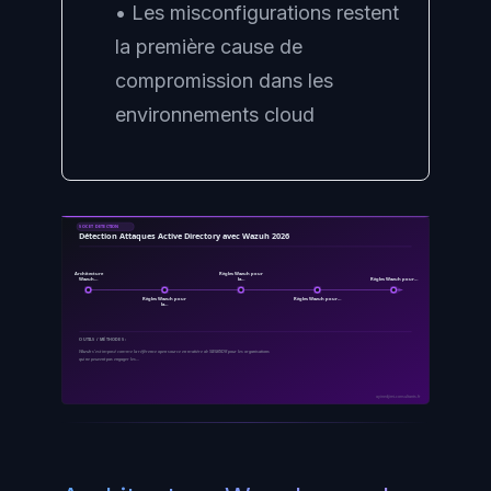
• Les misconfigurations restent
la première cause de
compromission dans les
environnements cloud
SOC ET DETECTION
Détection Attaques Active Directory avec Wazuh 2026
Architecture
Règles Wazuh pour
Wazuh…
la…
Règles Wazuh pour…
Règles Wazuh pour
Règles Wazuh pour…
la…
OUTILS / MÉTHODES :
Wazuh s'est imposé comme la référence open source en matière de SIEM/XDR pour les organisations
qui ne peuvent pas engager les…
ayinedjimi-consultants.fr