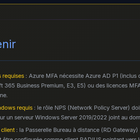
enir
 requises
: Azure MFA nécessite Azure AD P1 (inclus 
ft 365 Business Premium, E3, E5) ou des licences MF
ne.
dows requis
: le rôle NPS (Network Policy Server) doi
 sur un serveur Windows Server 2019/2022 joint au do
client
: la Passerelle Bureau à distance (RD Gateway) 
 être configurée comme client RADIUS pointant vers 