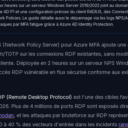
ux heures sur un serveur Windows Server 2019/2022 joint au domai
e AD P1 et une configuration précise du client RADIUS, des Connec
rk Policies. Le guide détaille aussi le dépannage via les logs NPS/A
taques par MFA fatigue grâce à Azure AD Identity Protection.
 (Network Policy Server) pour Azure MFA ajoute une a
sh/TOTP sur les connexions RDP existantes, sans modi
e cliente. Déployée en 2 heures sur un serveur NPS Wind
ccès RDP vulnérable en flux sécurisé conforme aux e
P (Remote Desktop Protocol)
est l'une des cibles fav
026. Plus de 4 millions de ports RDP sont exposés dir
hodan
, et les attaques par bruteforce sur RDP représe
0 à 40 % des vecteurs d'entrée dans les incidents
ran