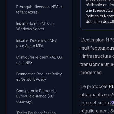
réalisable en de
Prérequis : licences, NPS et
une licence Azur
tenant Azure
Policies et Netwo
détection des at
Installer le rôle NPS sur
Windows Server
L'extension NPS
Installer l'extension NPS
pour Azure MFA
multifacteur pu
l'infrastructur
Configurer le client RADIUS
dans NPS
transforme un a
modernes.
Connection Request Policy
et Network Policy
Le protocole
RD
Configurer la Passerelle
attaquants en 2
Bureau à distance (RD
Gateway)
Internet selon
S
régulièrement 3
Tester l'authentification