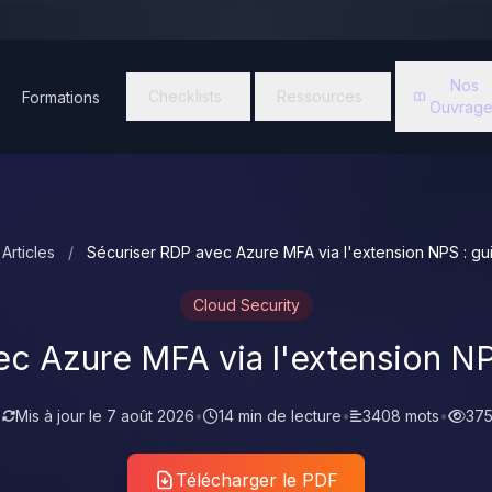
Nos
Checklists
Ressources
Formations
Ouvrage
Articles
/
Sécuriser RDP avec Azure MFA via l'extension NPS : gu
Cloud Security
ec Azure MFA via l'extension NP
•
Mis à jour le
7 août 2026
•
14 min de lecture
•
3408 mots
•
375
Télécharger le PDF