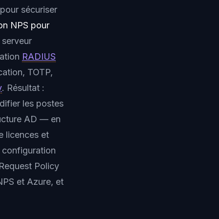
pour sécuriser
ion NPS pour
 serveur
cation
RADIUS
cation, TOTP,
y
. Résultat :
fier les postes
ructure AD — en
 licences et
a configuration
Request Policy
NPS et Azure, et