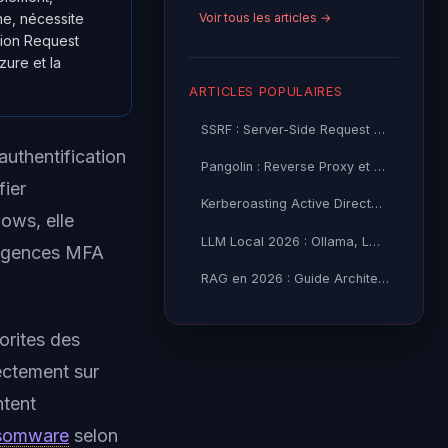
Voir tous les articles →
ne, nécessite
tion Request
zure et la
ARTICLES POPULAIRES
SSRF : Server-Side Request Forgery — Exploitation Avancée
uthentification
Pangolin : Reverse Proxy et Tunnel Self-Hosted — Guide
fier
Kerberoasting Active Directory : Attaque et Défense 2026
ows, elle
LLM Local 2026 : Ollama, LM Studio ou vLLM — Quel Outil selon
xigences MFA
RAG en 2026 : Guide Architecture, Vectorisation & Chunking
orites des
ectement sur
ntent
somware
selon