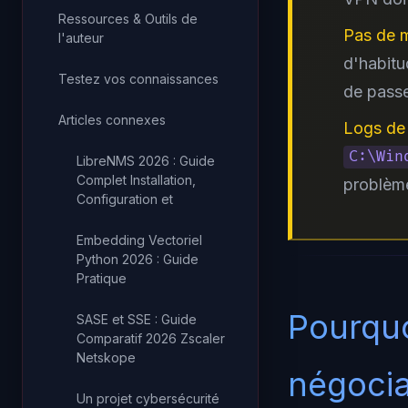
Ressources & Outils de
Pas de m
l'auteur
d'habitu
Testez vos connaissances
de pass
Articles connexes
Logs de
C:\Win
LibreNMS 2026 : Guide
Complet Installation,
problèm
Configuration et
Embedding Vectoriel
Python 2026 : Guide
Pratique
Pourquo
SASE et SSE : Guide
Comparatif 2026 Zscaler
Netskope
négocia
Un projet cybersécurité