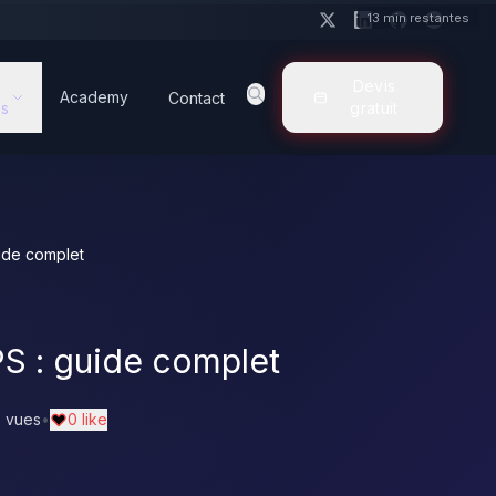
13 min restantes
Devis
Academy
Contact
s
gratuit
ide complet
S : guide complet
 vues
•
0 like