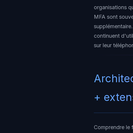
organisations q
MFA sont souven
supplémentaire. C
continuent d'uti
sur leur télépho
Archite
+ exten
Comprendre le fl