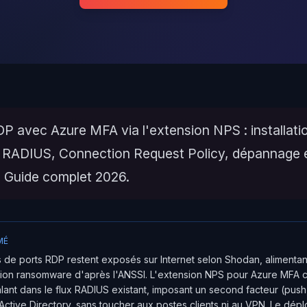
P avec Azure MFA via l'extension NPS : installati
 RADIUS, Connection Request Policy, dépannage 
. Guide complet 2026.
MÉ
ns de ports RDP restent exposés sur Internet selon Shodan, alimenta
usion ransomware d'après l'ANSSI. L'extension NPS pour Azure MFA 
rcalant dans le flux RADIUS existant, imposant un second facteur (pus
 Active Directory, sans toucher aux postes clients ni au VPN. Le dép