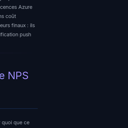
licences Azure
ns coût
urs finaux : ils
ification push
ne NPS
r quoi que ce