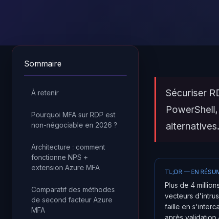
Sommaire
Sécuriser RD
À retenir
PowerShell,
Pourquoi MFA sur RDP est
alternatives
non-négociable en 2026 ?
Architecture : comment
fonctionne NPS +
extension Azure MFA
TL;DR — EN RÉSU
Plus de 4 millio
Comparatif des méthodes
vecteurs d'intr
de second facteur Azure
faille en s'inte
MFA
après validation