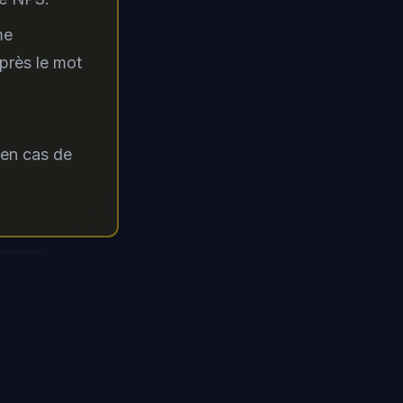
me
près le mot
 en cas de