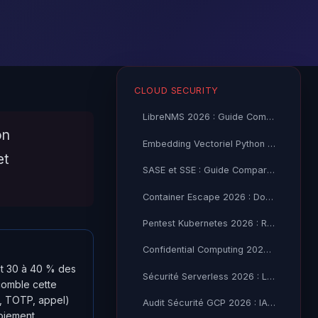
CLOUD SECURITY
LibreNMS 2026 : Guide Complet Installation, Configuration et
on
Embedding Vectoriel Python 2026 : Guide Pratique
et
SASE et SSE : Guide Comparatif 2026 Zscaler Netskope
Container Escape 2026 : Docker, containerd et Kubernetes
Pentest Kubernetes 2026 : RBAC, Misconfigs et Pods
Confidential Computing 2026 : TEE, Enclaves et Privacy IA
nt 30 à 40 % des
Sécurité Serverless 2026 : Lambda, Azure Functions et Cloud Run
comble cette
h, TOTP, appel)
Audit Sécurité GCP 2026 : IAM, VPC Service Controls et SCC
loiement,