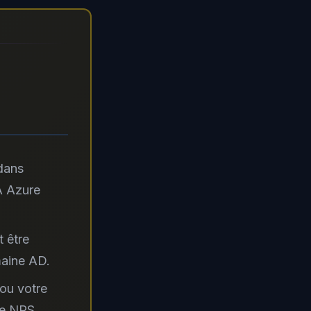
dans
A Azure
t être
maine AD.
ou votre
le NPS.