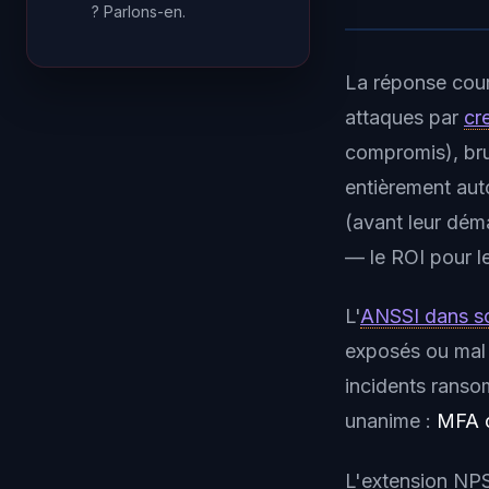
? Parlons-en.
La réponse cour
attaques par
cr
compromis), br
entièrement au
(avant leur dé
— le ROI pour le
L'
ANSSI dans s
exposés ou mal 
incidents ranso
unanime :
MFA o
L'extension NPS