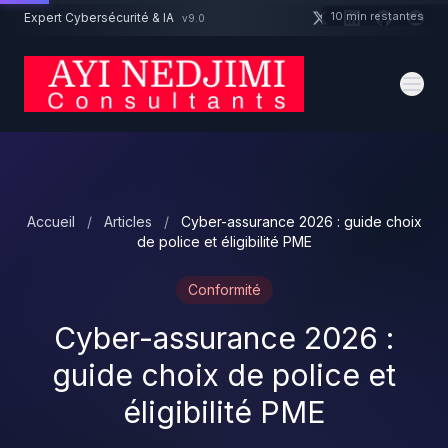
Aller au contenu principal
10 min restantes
Expert Cybersécurité & IA
v9.0
Un projet cybersécurité ?
Devis
Expert dispo · Réponse 24h
Accueil
/
Articles
/
Cyber-assurance 2026 : guide choix
de police et éligibilité PME
Conformité
Cyber-assurance 2026 :
guide choix de police et
éligibilité PME