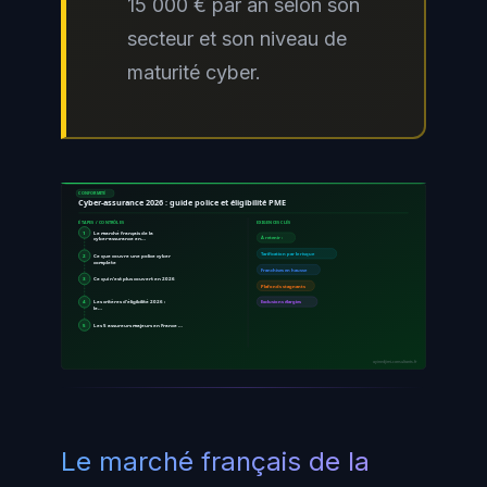
15 000 € par an selon son
secteur et son niveau de
maturité cyber.
CONFORMITÉ
Cyber-assurance 2026 : guide police et éligibilité PME
ÉTAPES / CONTRÔLES
EXIGENCES CLÉS
1
Le marché français de la
cyber-assurance en…
À retenir :
Tarification par le risque
2
Ce que couvre une police cyber
complète
Franchises en hausse
3
Ce qui n'est plus couvert en 2026
Plafonds stagnants
4
Les critères d'éligibilité 2026 :
Exclusions élargies
le…
5
Les 5 assureurs majeurs en France …
ayinedjimi-consultants.fr
Le marché français de la