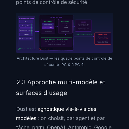
points de contrôle de sécurité :
WORKSPACE DUST
SOURCES DE DONNÉES
Slack
PC 2 : Spaces
PC 3 : Agents
MODÈLES
PC 1 : sélection granulaire
instructions
OpenAI / Anthropic
Ouverts (tous)
Google Drive
+ outils
Gemini / Mistral
+ modèle
Restreints ⚿
résidence EU/US · ZDR
Notion / Confluence
non-entraînement contractuel
cloisonnement
moindre privilège
GitHub
PC 4 : actions (lecture/écriture)
OUTILS & MCP
Officiels / Vérifiés
Salesforce / Snowflake
⚠ Tiers non audités
PC 0 : Utilisateurs — SSO / SCIM / Rôles
allowlist · gateway MCP
Members · Builders · Admins (2–3 max)
tokens scopés courts
Okta / Entra ID / JumpCloud + MFA
Points de contrôle de sécurité
Zone de risque élevé
Architecture Dust — les quatre points de contrôle de
sécurité (PC 0 à PC 4)
2.3 Approche multi-modèle et
surfaces d'usage
Dust est
agnostique vis-à-vis des
modèles
: on choisit, par agent et par
tâche, parmi OpenAI, Anthropic, Google