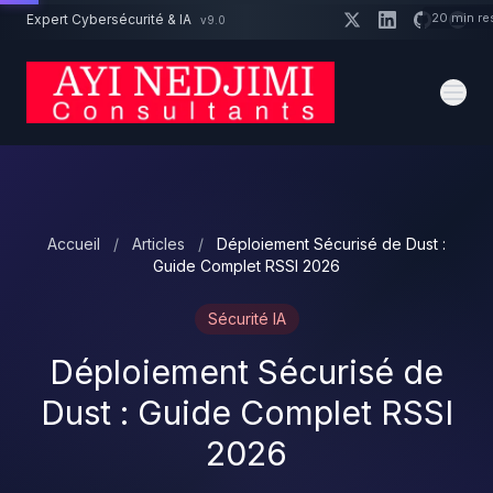
Aller au contenu principal
20 min re
Expert Cybersécurité & IA
v9.0
Un projet cybersécurité ?
Devis
Expert dispo · Réponse 24h
Accueil
/
Articles
/
Déploiement Sécurisé de Dust :
Guide Complet RSSI 2026
Sécurité IA
Déploiement Sécurisé de
Dust : Guide Complet RSSI
2026