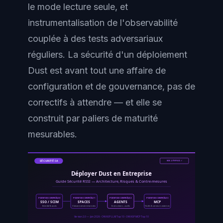
le mode lecture seule, et
instrumentalisation de l'observabilité
couplée à des tests adversariaux
réguliers. La sécurité d'un déploiement
Dust est avant tout une affaire de
configuration et de gouvernance, pas de
correctifs à attendre — et elle se
construit par paliers de maturité
mesurables.
SOC 2 TYPE II ✓
SÉCURITÉ IA
Déployer Dust en Entreprise
Guide Sécurité RSSI — Architecture, Risques & Contre-mesures
POINT DE CONTRÔLE 0
POINT DE CONTRÔLE 1
POINT DE CONTRÔLE 2
POINT DE CONTRÔLE 3
SSO / SCIM
SPACES
AGENTS
MCP
Identité & accès
Cloisonnement données
Instructions + outils
Outils & serveurs externes
Version 2.0 — Juin 2026 · OWASP LLM Top 10 · OWASP MCP Top 10