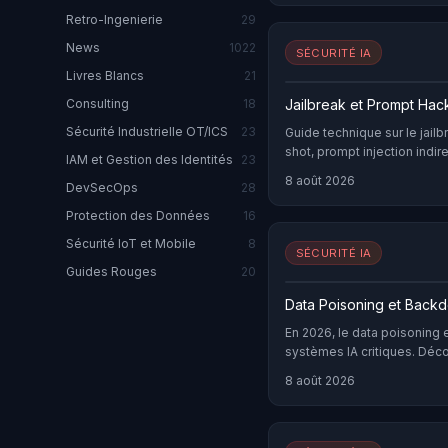
Retro-Ingenierie
29
News
1022
SÉCURITÉ IA
Livres Blancs
21
Jailbreak et Prompt Hac
Consulting
18
Sécurité Industrielle OT/ICS
23
Guide technique sur le jail
shot, prompt injection indi
IAM et Gestion des Identités
23
en profondeur.
8 août 2026
DevSecOps
28
Protection des Données
16
Sécurité IoT et Mobile
8
SÉCURITÉ IA
Guides Rouges
20
Data Poisoning et Backd
En 2026, le data poisoning 
systèmes IA critiques. Déco
mesures défensives.
8 août 2026