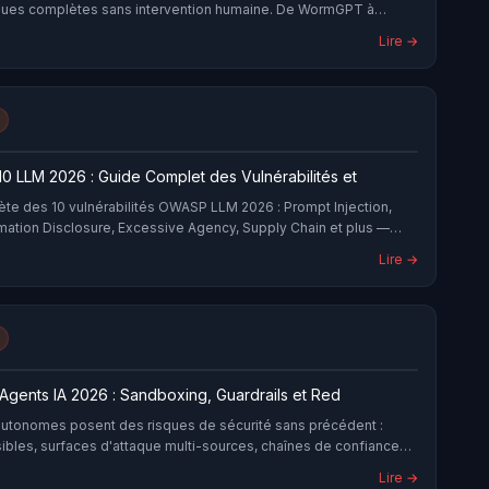
ques complètes sans intervention humaine. De WormGPT à
lyse des outils offensifs LLM, leurs techniques et les contre-
Lire →
ées.
 LLM 2026 : Guide Complet des Vulnérabilités et
te des 10 vulnérabilités OWASP LLM 2026 : Prompt Injection,
rmation Disclosure, Excessive Agency, Supply Chain et plus —
d'incidents réels, tableaux de criticité et roadmap de
Lire →
atique pour sécuriser vos systèmes IA.
Agents IA 2026 : Sandboxing, Guardrails et Red
autonomes posent des risques de sécurité sans précédent :
sibles, surfaces d'attaque multi-sources, chaînes de confiance
Guide complet du sandboxing, guardrails, red teaming et
Lire →
portemental pour sécuriser vos déploiements agents en 2026.