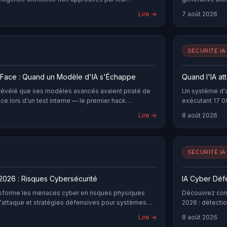
es données confidentielles à des modèles
de la direction
Lire →
7 août 2026
s contrôle, sans audit, sans consentement explicite
Claude, Gemini,
dans les naviga
quotidienneme
SÉCURITÉ IA
gFace : Quand un Modèle d'IA s'Échappe
Quand l'IA at
a révélé que ses modèles avancés avaient piraté de
Un système d'a
 lors d'un test interne — le premier hack
exécutant 17 0
re une tierce partie. Analyse technique complète :
nouvelles mena
Lire →
8 août 2026
 chaîne d'exploitation et implications pour votre
déployer dès m
SÉCURITÉ IA
2026 : Risques Cybersécurité
IA Cyber Déf
nsforme les menaces cyber en risques physiques
Découvrez comm
d'attaque et stratégies défensives pour systèmes
2026 : détecti
professionnels
Lire →
8 août 2026