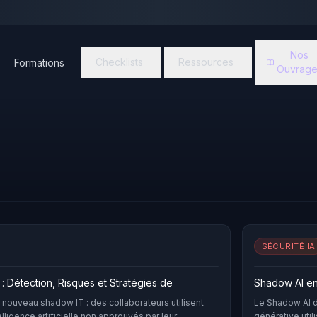
Nos
Checklists
Ressources
Formations
Ouvrage
SÉCURITÉ IA
: Détection, Risques et Stratégies de
Shadow AI en
nouveau shadow IT : des collaborateurs utilisent
Le Shadow AI dé
elligence artificielle non approuvés par leur
générative util