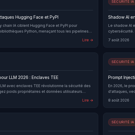
SÉCURITÉ IA
Attaques Hugging Face et PyPI
Shadow AI en
y chain IA ciblent Hugging Face et PyPI pour
Le shadow AI e
bliothèques Python, menaçant tous les pipelines
cybersécurité. 
Lire →
7 août 2026
SÉCURITÉ IA
pour LLM 2026 : Enclaves TEE
Prompt Injec
LLM avec enclaves TEE révolutionne la sécurité des
En 2026, le pr
ez poids propriétaires et données utilisateurs
d'attaques, ve
Lire →
8 août 2026
SÉCURITÉ IA