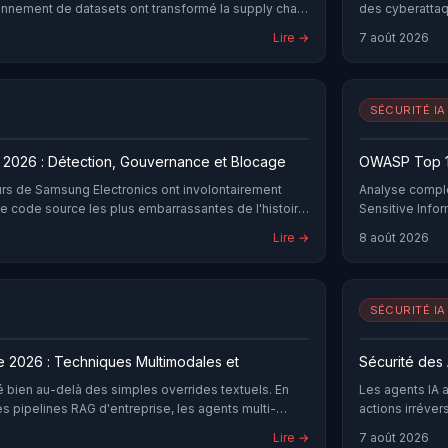
nnement de datasets ont transformé la supply chain
des cyberatta
eur. Ce guide analyse les vecteurs techniques, les
JadePuffer, ana
Lire →
7 août 2026
s contre-mesures disponibles en 2026.
mesures adapt
SÉCURITÉ IA
 2026 : Détection, Gouvernance et Blocage
OWASP Top 10
urs de Samsung Electronics ont involontairement
Analyse complè
e code source les plus embarrassantes de l'histoire
Sensitive Info
par des délais de livraison, ils ont copié-collé du
avec exemples 
Lire →
8 août 2026
tiel — des algorithmes de compression de puces
remédiation pr
pts internes de tests et des notes de réunions
être de chat de ChatGPT, espérant obtenir une aide
imiser leur trav
SÉCURITÉ IA
e 2026 : Techniques Multimodales et
Sécurité des 
é bien au-delà des simples overrides textuels. En
Les agents IA 
es pipelines RAG d'entreprise, les agents multi-
actions irréver
ecteurs multimodaux via images, audio et vidéo. Ce
inter-agents. 
Lire →
7 août 2026
aque vecteur d'attaque et les contre-mesures
monitoring com