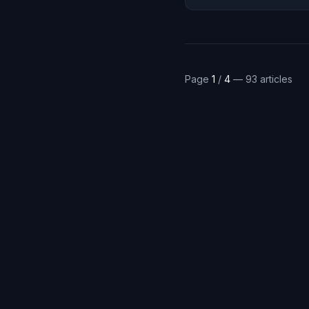
défensives adaptées.
Page
1
/
4
— 93 articles