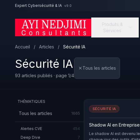
Aller au contenu principal
Expert Cybersécurité & IA
v9.0
Produits &
Services
Accueil
/
Articles
/
Sécurité IA
Sécurité IA
Tous les articles
93 articles publiés · page 1/4
THÉMATIQUES
SÉCURITÉ IA
Tous les articles
1665
Shadow AI en Entreprise 
Alertes CVE
454
Le shadow AI est devenu le 
Deep Dive
7
chaque jour des outils d'int