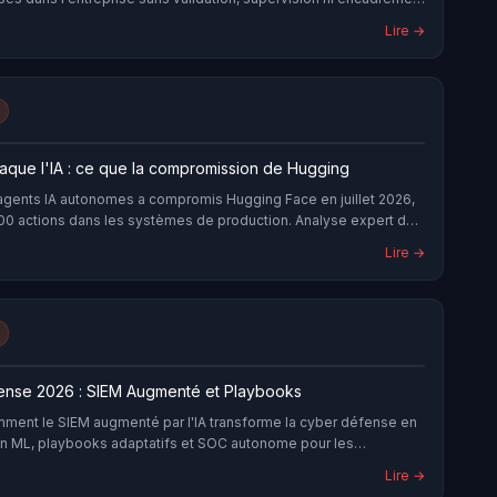
 informatique ou de la sécurité. ChatGPT, Microsoft Copilot,
Lire →
 Perplexity, Mistral ou les dizaines de plugins IA disponibles
teurs modernes — tous ces outils sont aujourd'hui utilisés
nt
taque l'IA : ce que la compromission de Hugging
gents IA autonomes a compromis Hugging Face en juillet 2026,
00 actions dans les systèmes de production. Analyse expert des
ces posées par l'IA offensive et des défenses concrètes à
Lire →
aintenant.
ense 2026 : SIEM Augmenté et Playbooks
ent le SIEM augmenté par l'IA transforme la cyber défense en
on ML, playbooks adaptatifs et SOC autonome pour les
.
Lire →