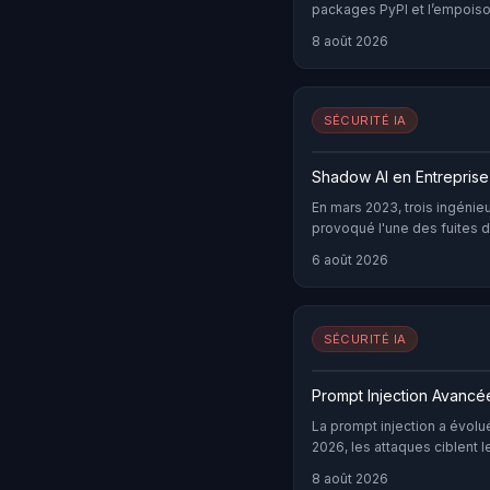
packages PyPI et l’empoiso
IA en vecteur d’attaque maj
8 août 2026
incidents documentés et le
SÉCURITÉ IA
Shadow AI en Entreprise
En mars 2023, trois ingénie
provoqué l'une des fuites d
récente de la tech. Pressés 
6 août 2026
code propriétaire confiden
semi-conducteurs, des scri
stratégiques — dans la fen
rapide pour déboguer ou opt
SÉCURITÉ IA
Prompt Injection Avancé
La prompt injection a évolu
2026, les attaques ciblent l
outils, et exploitent des v
8 août 2026
guide technique analyse ch