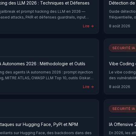
king des LLM 2026 : Techniques et Défenses
Détection de
jailbreak et prompt hacking des LLM en 2026 —
Guide détecti
sed attacks, PAIR et défenses guardrails, input
fréquentielle, 
France.
Lire →
8 août 2026
SÉCURITÉ IA
 Autonomes 2026 : Méthodologie et Outils
Vibe Coding e
g des agents IA autonomes 2026 : prompt injection
Le vibe coding
ng, MITRE ATLAS, OWASP LLM Top 10, outils Giskard
des vulnérabili
IA, MCP server
Lire →
8 août 2026
(SAST, politiqu
SÉCURITÉ IA
Attaques sur Hugging Face, PyPI et NPM
IA Offensive 
eillants sur Hugging Face, des backdoors dans des
En 2026, les a