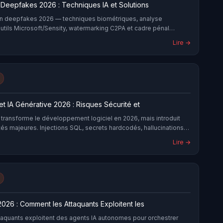
 Deepfakes 2026 : Techniques IA et Solutions
on deepfakes 2026 — techniques biométriques, analyse
outils Microsoft/Sensity, watermarking C2PA et cadre pénal
Lire →
t IA Générative 2026 : Risques Sécurité et
 transforme le développement logiciel en 2026, mais introduit
tés majeures. Injections SQL, secrets hardcodés, hallucinations
s malveillants : guide complet des risques et contre-mesures
Lire →
e d'usage, alternatives on-premise).
2026 : Comment les Attaquants Exploitent les
ttaquants exploitent des agents IA autonomes pour orchestrer