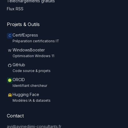
Téléchargements gratuits
Flux RSS
Projets & Outils
CertifExpress
C
Préparation certifications IT
WindowsBooster
W
Optimisation Windows 11
GitHub
Code source & projets
ORCID
Identifiant chercheur
Hugging Face
🤗
Modèles IA & datasets
Contact
ayi@ayinedjimi-consultants.fr