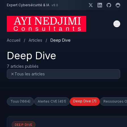
Aller au contenu principal
Expert Cybersécurité & IA
v9.0
Un projet cybersécurité ?
Expert dispo · Réponse 24h
Accueil
/
Articles
/
Deep Dive
Deep Dive
7 articles publiés
Tous les articles
Deep Dive (7)
Tous (1664)
Alertes CVE (451)
Ressources O
DEEP DIVE