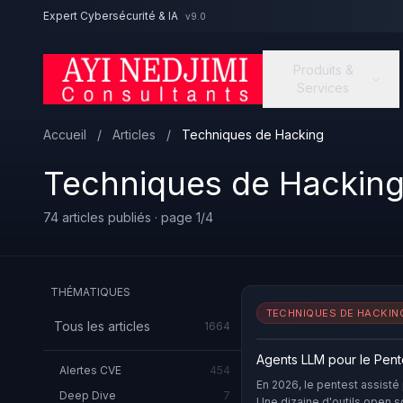
Aller au contenu principal
Expert Cybersécurité & IA
v9.0
Produits &
Services
Accueil
/
Articles
/
Techniques de Hacking
Techniques de Hackin
74 articles publiés · page 1/4
THÉMATIQUES
TECHNIQUES DE HACKIN
Tous les articles
1664
Agents LLM pour le Pent
Alertes CVE
454
En 2026, le pentest assisté p
Deep Dive
7
Une dizaine d'outils open