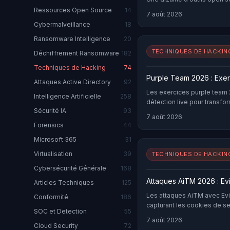
GPT-4o, Claude, Llama — d'
Ressources Open Source
14
7 août 2026
: reconnaissance, énumérati
Cybermalveillance
18
bounty hunters, red teamers
au quotidien sur des cibles
Ransomware Intelligence
20
jugement du pentester seni
TECHNIQUES DE HACKIN
Déchiffrement Ransomware
182
répétitives et débusquent p
Techniques de Hacking
74
classiques ignorent. Depuis
l'écosystème a explosé : P
Purple Team 2026 : Exer
Attaques Active Directory
92
le premier benchmark stand
Les exercices purple team 
Intelligence Artificielle
258
comme PentesterFlow, HexStr
détection live pour transfo
professionnelle. Ce guide c
Sécurité IA
93
architecture, capacités, m
7 août 2026
Forensics
44
HackTheBox. Il détaille aussi
323-1 du Code pénal punit t
Microsoft 365
31
d'emprisonnement et 45 000
Virtualisation
39
TECHNIQUES DE HACKIN
une obligation absolue que 
Cybersécurité Générale
168
Attaques AiTM 2026 : Ev
Articles Techniques
125
Les attaques AiTM avec Evi
Conformité
186
capturant les cookies de se
SOC et Detection
55
mesures enterprise.
7 août 2026
Cloud Security
72