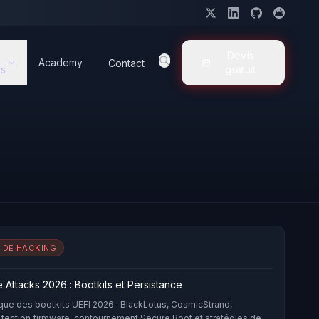
Devis
Academy
Contact
s
gratuit
 DE HACKING
 Attacks 2026 : Bootkits et Persistance
que des bootkits UEFI 2026 : BlackLotus, CosmicStrand,
nfection firmware, contournement Secure Boot et stratégies de