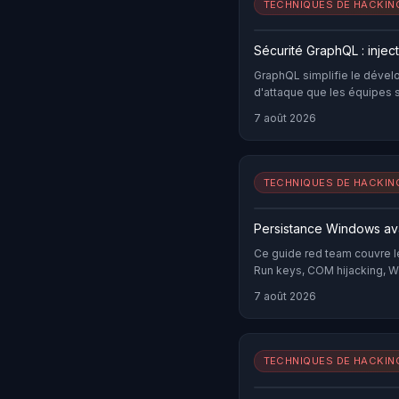
TECHNIQUES DE HACKIN
Sécurité GraphQL : inject
GraphQL simplifie le dével
d'attaque que les équipes 
désactivée, requêtes imbri
7 août 2026
attacks pour contourner le ra
unique qui exige des techn
TECHNIQUES DE HACKIN
Persistance Windows ava
Ce guide red team couvre 
Run keys, COM hijacking, WM
order hijacking et les mét
7 août 2026
TECHNIQUES DE HACKIN