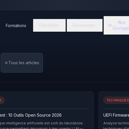
Nos
Checklists
Ressources
Formations
Ouvrage
g
Tous les articles
G
TECHNIQUES
est : 10 Outils Open Source 2026
UEFI Firmware
ar intelligence artificielle est sorti du laboratoire.
Analyse techni
 source permettent désormais à des agents LLM —
techniques d'i