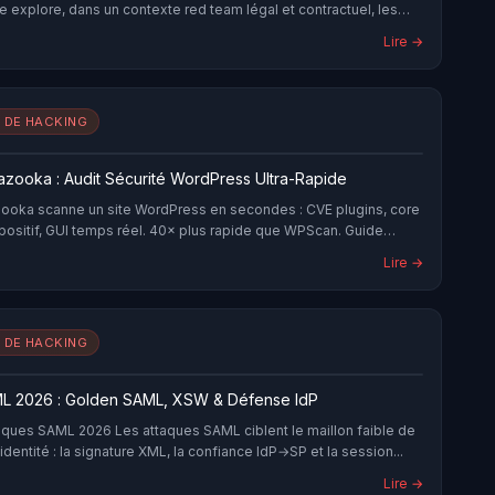
le explore, dans un contexte red team légal et contractuel, les
isées pour tester leur efficacité réelle : obfuscation de
Lire →
ess injection, bypass AMSI, direct syscalls — et les contre-
es défenseurs.
 DE HACKING
zooka : Audit Sécurité WordPress Ultra-Rapide
oka scanne un site WordPress en secondes : CVE plugins, core
x positif, GUI temps réel. 40× plus rapide que WPScan. Guide…
Lire →
 DE HACKING
L 2026 : Golden SAML, XSW & Défense IdP
taques SAML 2026 Les attaques SAML ciblent le maillon faible de
'identité : la signature XML, la confiance IdP→SP et la session...
Lire →