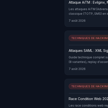
Attaque AiTM : Evilginx
Les attaques AiTM (Advers
classique (TOTP, SMS) en i
détaille Evilginx, Modlishka
7 août 2026
TECHNIQUES DE HACKIN
Attaques SAML : XML Si
Guide technique complet su
(8 variantes), replay d'asse
commentés et checklist de
7 août 2026
TECHNIQUES DE HACKIN
Race Condition Web 2026
Les race conditions web re