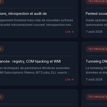
G
TECHNIQUES
ions, introspection et audit de
Pentest socia
oppement frontend mais crée de nouvelles surfaces
Guide opératio
sécurité méconnaissent souvent. Introspection non
(autorisation o
quées infinies, BOLA/IDOR via mutations, batch
physique, deep
Lire →
7 août 2026
te limiting : les vulnérabilités GraphQL ont un profil
iques de pentest et des défenses spécifiques.
G
TECHNIQUES
ncée : registry, COM hijacking et WMI
Tunneling DN
les techniques de persistance Windows avancées :
Le tunneling DN
I Subscriptions fileless, BITS jobs, DLL search
données et éta
hodes de détection avec Autoruns et Sysmon.
offensifs, les
Lire →
7 août 2026
G
TECHNIQUES