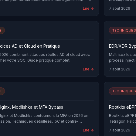
automatiser des phases entières de test d'intrusion
détection.
Lire →
7 août 2026
on, exploitation web et escalade de privilèges. Bug
 et équipes de recherche universitaires les utilisent
 autorisées. Ces agents ne remplacent pas le
or, mais ils accélèrent massivement les phases
G
TECHNIQUES
arfois des vulnérabilités que les scanners
 les premiers travaux sur GPT-4 en 2023,
entestGPT a publié à USENIX Security, XBOW a créé
cices AD et Cloud en Pratique
EDR/XDR Byp
ardisé pour agents autonomes, et des outils
2026 combinent attaques réelles AD et cloud avec
Maîtrisez les 
ike AI ou CAI ont atteint la maturité
rmer votre SOC. Guide pratique complet.
process inject
ompare les 10 solutions les plus actives —
défenses.
odèles supportés, performances sur XBOW et
Lire →
7 août 2026
 le cadre légal français, incontournable : l'article
out accès non autorisé de trois ans
 € d'amende. L'autorisation écrite préalable reste
G
TECHNIQUES
l'IA ne dispense jamais.
ilginx, Modlishka et MFA Bypass
Rootkits eBPF
lginx et Modlishka contournent la MFA en 2026 en
Rootkits eBPF 
ssion. Techniques détaillées, IoC et contre-
Tetragon, Falc
Lire →
7 août 2026