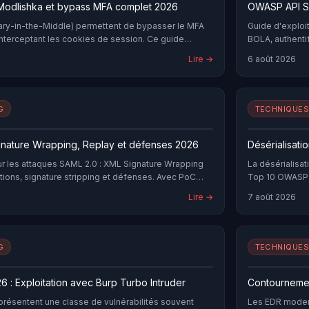
, Modlishka et bypass MFA complet 2026
OWASP API Sec
ary-in-the-Middle) permettent de bypasser le MFA
Guide d'exploi
nterceptant les cookies de session. Ce guide
BOLA, authenti
, EvilProxy et les défenses efficaces.
complète.
Lire →
6 août 2026
G
TECHNIQUES
gnature Wrapping, Replay et défenses 2026
Désérialisati
r les attaques SAML 2.0 : XML Signature Wrapping
La désérialisat
rtions, signature stripping et défenses. Avec PoC
Top 10 OWASP, 
 hardening.
serveurs d'entr
Lire →
7 août 2026
Java, PHP et P
stratégies de 
G
TECHNIQUES
 : Exploitation avec Burp Turbo Intruder
Contourneme
présentent une classe de vulnérabilités souvent
Les EDR modern