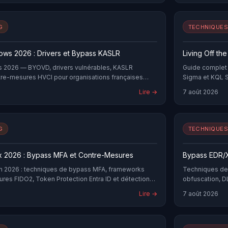
G
TECHNIQUES
dows 2026 : Drivers et Bypass KASLR
Living Off th
s 2026 — BYOVD, drivers vulnérables, KASLR
Guide complet L
re-mesures HVCI pour organisations françaises
Sigma et KQL S
Lire →
7 août 2026
G
TECHNIQUES
nx 2026 : Bypass MFA et Contre-Mesures
Bypass EDR/
en 2026 : techniques de bypass MFA, frameworks
Techniques de 
res FIDO2, Token Protection Entra ID et détection
obfuscation, D
team.
Lire →
7 août 2026