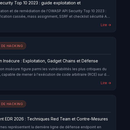
urity Top 10 2023 : guide exploitation et
tation et de remédiation de l'OWASP API Security Top 10 2023 :
fication cassée, mass assignment, SSRF et checklist sécurité API
Lire →
 DE HACKING
on Insécure : Exploitation, Gadget Chains et Défense
ion insécure figure parmi les vulnérabilités les plus critiques du
capable de mener à l'exécution de code arbitraire (RCE) sur des
eprise. Cet article détaille les mécanismes d'exploitation en
Lire →
ython, les gadget chains, les CVE emblématiques et les
défense applicables en 2026.
 DE HACKING
nt EDR 2026 : Techniques Red Team et Contre-Mesures
es représentent la dernière ligne de défense endpoint en