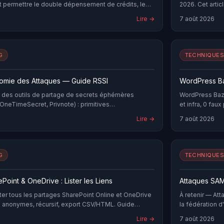
 permettre le double dépensement de crédits, le
2026. Cet artic
'escalade de privilèges. Cet article détaille les
techniques util
Lire →
7 août 2026
odernes avec Burp Suite Turbo Intruder, la Single-
shellcode, proc
le, et les patterns de correction robustes pour
mesures pour l
G
TECHNIQUES
tomie des Attaques — Guide RSSI
WordPress Ba
 des outils de partage de secrets éphémères
WordPress Bazo
OneTimeSecret, Privnote) : primitives
et infra, 0 fau
rs d'attaque documentés avec IoC, règles de
Lire →
7 août 2026
natives Zero Trust JIT Vault.
G
TECHNIQUES
Point & OneDrive : Lister les Liens
Attaques SAM
ter tous les partages SharePoint Online et OneDrive
À retenir — At
ns anonymes, récursif, export CSV/HTML. Guide
la fédération d
Lire →
7 août 2026