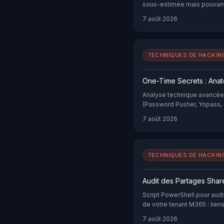
sous-estimée mais pouvant
contournement de la 2FA ou l
7 août 2026
techniques d'exploitation m
Packet Attack de James Kett
2026.
TECHNIQUES DE HACKIN
One-Time Secrets : Ana
Analyse technique avancée
(Password Pusher, Yopass, 
cryptographiques, 9 vecteu
7 août 2026
détection Blue Team et alter
TECHNIQUES DE HACKIN
Audit des Partages Share
Script PowerShell pour audi
de votre tenant M365 : lie
complet 2026.
7 août 2026