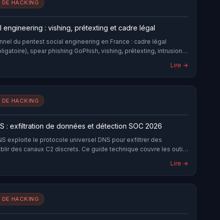
 DE HACKING
l engineering : vishing, prétexting et cadre légal
nnel du pentest social engineering en France : cadre légal
bligatoire), spear phishing GoPhish, vishing, prétexting, intrusion
fakes 2026 et restitution éthique.
Lire →
 DE HACKING
S : exfiltration de données et détection SOC 2026
S exploite le protocole universel DNS pour exfiltrer des
blir des canaux C2 discrets. Ce guide technique couvre les outils
 patterns de détection et les défenses pour les équipes SOC.
Lire →
 DE HACKING