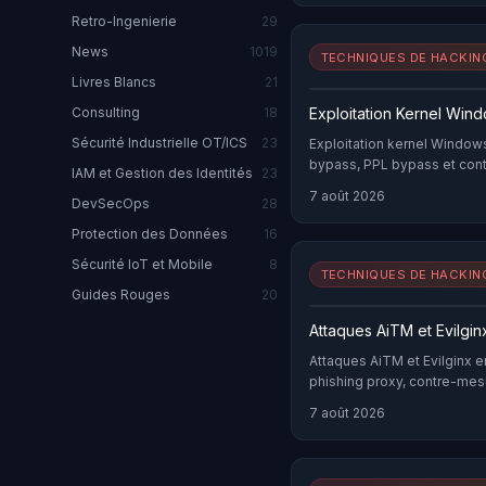
Retro-Ingenierie
29
News
1019
TECHNIQUES DE HACKIN
Livres Blancs
21
Exploitation Kernel Win
Consulting
18
Sécurité Industrielle OT/ICS
23
Exploitation kernel Window
bypass, PPL bypass et cont
IAM et Gestion des Identités
23
soumises à NIS 2.
7 août 2026
DevSecOps
28
Protection des Données
16
Sécurité IoT et Mobile
8
TECHNIQUES DE HACKIN
Guides Rouges
20
Attaques AiTM et Evilgi
Attaques AiTM et Evilginx 
phishing proxy, contre-mesu
Sentinel.
7 août 2026