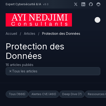
Aller au contenu principal
Expert Cybersécurité & IA
v9.0
Un projet cybersécurité ?
Devis
Expert dispo · Réponse 24h
Accueil
/
Articles
/
Protection des Données
Protection des
Données
16 articles publiés
Tous les articles
Tous (1666)
Alertes CVE (460)
Deep Dive (7)
Ressources 