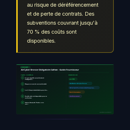
au risque de déréférencement
et de perte de contrats. Des
subventions couvrant jusqu'à
70 % des coûts sont
disponibles.
CONFORMITÉ
AirCyber Bronze Obligatoire Safran : Guide Fournisseur
ÉTAPES / CONTRÔLES
EXIGENCES CLÉS
1
Ce que signifie concrètement
l'obligation…
juin 2024
labellisation AirCyber Bronze
2
Risques en cas de non-conformité
SafranCyberFournisseurs@safrangroup…
3
Les 3 étapes immédiates pour les…
liste d'observation
4
Quelle aide est disponible pour se
déréférencement
conformer
5
Airbus, Dassault, Thales : vers
une…
ayinedjimi-consultants.fr