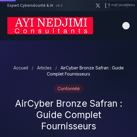
Aller au contenu principal
5 min restantes
Expert Cybersécurité & IA
v9.0
Un projet cybersécurité ?
Devis
Expert dispo · Réponse 24h
Accueil
/
Articles
/
AirCyber Bronze Safran : Guide
Complet Fournisseurs
Conformité
AirCyber Bronze Safran :
Guide Complet
Fournisseurs