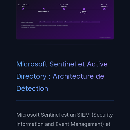
Microsoft Sentinel
Requêtes KQL
Microsoft
et…
Essentiel…
Defender…
Configuration de
Règles
la…
Analytiques…
SecurityEvent
WindowsEvent
Microsoft Defender…
Data Collection Rules…
OUTILS / MÉTHODES :
Les attaques ciblant Active Directory représentent en 2026 le vecteur de compromission le plus
fréquent dans les incidents de…
ayinedjimi-consultants.fr
Microsoft Sentinel et Active
Directory : Architecture de
Détection
Microsoft Sentinel est un SIEM (Security
Information and Event Management) et