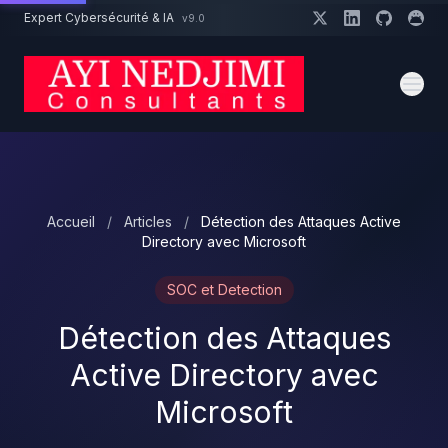
Aller au contenu principal
Expert Cybersécurité & IA
v9.0
Un projet cybersécurité ?
Devis
Expert dispo · Réponse 24h
Accueil
/
Articles
/
Détection des Attaques Active
Directory avec Microsoft
SOC et Detection
Détection des Attaques
Active Directory avec
Microsoft