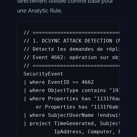
directement utilisée comme base pour
une Analytic Rule.
// ==================================
// 1. DCSYNC ATTACK DETECTION (MITRE 
// Détecte les demandes de réplicatio
// Event 4662: opération sur objet AD
// ==================================
SecurityEvent

| where EventID == 4662

| where ObjectType contains "19195a5b
| where Properties has "1131f6aa-9c07
    or Properties has "1131f6ab-9c07-
| where SubjectUserName !endswith "$"
| project TimeGenerated, SubjectUserN
          IpAddress, Computer, Propert