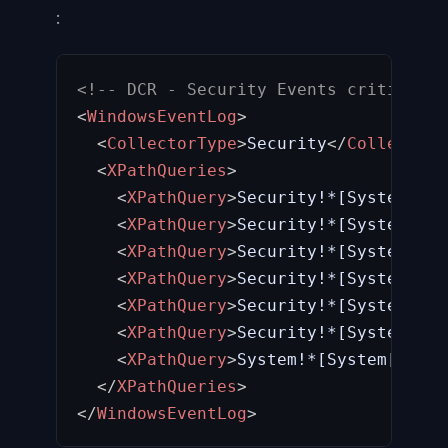
:
<!-- DCR - Security Events critiques 
<
WindowsEventLog
>
<
CollectorType
>
Security
</
CollectorT
<
XPathQueries
>
<
XPathQuery
>
Security!*[System[(Ev
<
XPathQuery
>
Security!*[System[(Ev
<
XPathQuery
>
Security!*[System[(Ev
<
XPathQuery
>
Security!*[System[(Ev
<
XPathQuery
>
Security!*[System[(Ev
<
XPathQuery
>
Security!*[System[(Ev
<
XPathQuery
>
System!*[System[(Even
</
XPathQueries
>
</
WindowsEventLog
>