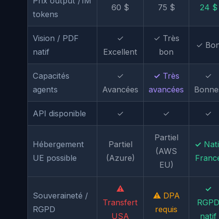
Prix output /1M
60 $
75 $
24 $
tokens
Vision / PDF
✓
✓ Très
✓ Bo
natif
Excellent
bon
Capacités
✓
✓ Très
✓
agents
Avancées
avancées
Bonne
API disponible
✓
✓
✓
Partiel
Hébergement
Partiel
✓ Nati
(AWS
UE possible
(Azure)
Franc
EU)
⚠
✓
Souveraineté /
⚠ DPA
Transfert
RGP
RGPD
requis
USA
natif