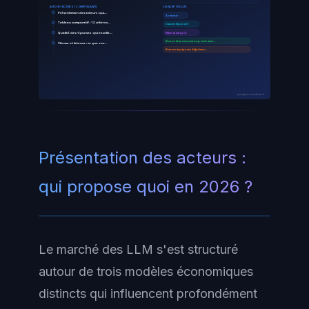
ARCHITECTURE / COMPOSANTS
CONCEPTS CLÉS
Présentation des acteurs : qui…
À retenir :
Tableau comparatif : 12 critères…
Claude Opus 4.7 :
Qualité des réponses : qui excelle…
Mistral Large 3 :
Si vous êtes une start-up tech avec…
Vitesse et latence : ce que vos…
Si votre équipe est déjà dans…
ayinedjimi-consultants.fr
Présentation des acteurs :
qui propose quoi en 2026 ?
Le marché des LLM s'est structuré
autour de trois modèles économiques
distincts qui influencent profondément