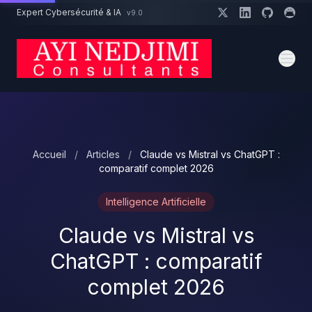
Aller au contenu principal
Expert Cybersécurité & IA
v9.0
Un projet cybersécurité ?
Devis
Expert dispo · Réponse 24h
Accueil
/
Articles
/
Claude vs Mistral vs ChatGPT :
comparatif complet 2026
Intelligence Artificielle
Claude vs Mistral vs
ChatGPT : comparatif
complet 2026