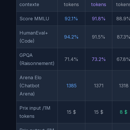
contexte
tokens
tokens
token
Score MMLU
92.1%
91.8%
88.9
HumanEval+
94.2%
91.5%
87.3
(Code)
GPQA
71.4%
73.2%
67.8
(Raisonnement)
Arena Elo
(Chatbot
1385
1371
1318
Arena)
Prix input /1M
15 $
15 $
8 $
tokens