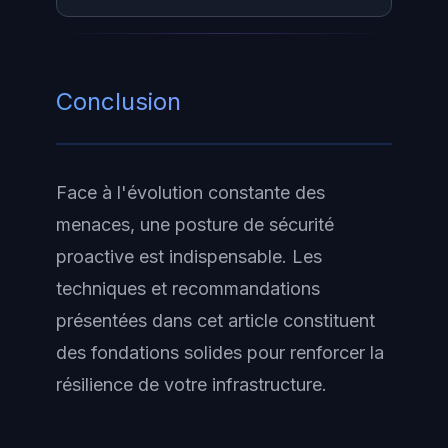
Act
) imposent des obligations
strictes et les conséquences
Les premiers pas incluent
financières d'une compromission
l'inventaire des actifs,
Conclusion
peuvent atteindre plusieurs
l'identification des vulnérabilités
millions d'euros.
critiques, le déploiement du MFA,
la
segmentation réseau
, la mise en
Face à l'évolution constante des
place de sauvegardes testées et
menaces, une posture de sécurité
l'élaboration d'un plan de réponse
proactive est indispensable. Les
à incident.
techniques et recommandations
présentées dans cet article constituent
des fondations solides pour renforcer la
résilience de votre infrastructure.