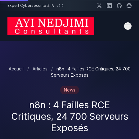
Aller au contenu principal
Expert Cybersécurité & IA
v9.0
Un projet cybersécurité ?
Devis
Expert dispo · Réponse 24h
Accueil
/
Articles
/
n8n : 4 Failles RCE Critiques, 24 700
Serveurs Exposés
News
n8n : 4 Failles RCE
Critiques, 24 700 Serveurs
Exposés