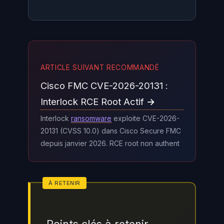
Vérifiez si votre instance n8n est
accessible depuis internet sans
ARTICLE SUIVANT RECOMMANDÉ
authentification en testant son
Cisco FMC CVE-2026-20131 :
URL publique. Consultez la page
des releases officielles n8n sur
Interlock RCE Root Actif →
GitHub pour identifier la version
Interlock
ransomware
exploite CVE-2026-
20131 (CVSS 10.0) dans Cisco Secure FMC
corrigeant ces CVE et comparez-
depuis janvier 2026. RCE root non authent
la à votre version actuelle. En cas
de doute, isolez l’instance du
réseau public immédiatement et
procédez à la mise à jour avant de
la réexposer.