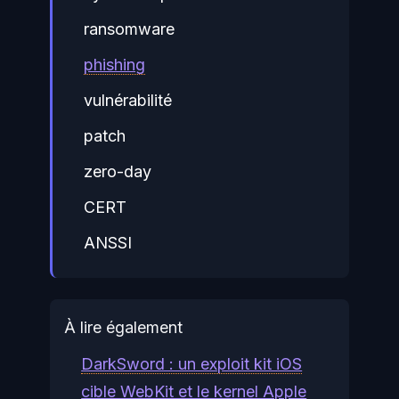
ransomware
phishing
vulnérabilité
patch
zero-day
CERT
ANSSI
À lire également
DarkSword : un exploit kit iOS
cible WebKit et le kernel Apple