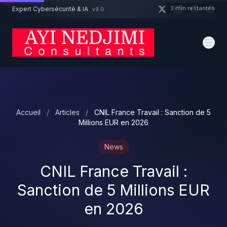
Aller au contenu principal
3 min restantes
Expert Cybersécurité & IA
v9.0
Un projet cybersécurité ?
Devis
Expert dispo · Réponse 24h
Accueil
/
Articles
/
CNIL France Travail : Sanction de 5
Millions EUR en 2026
News
CNIL France Travail :
Sanction de 5 Millions EUR
en 2026