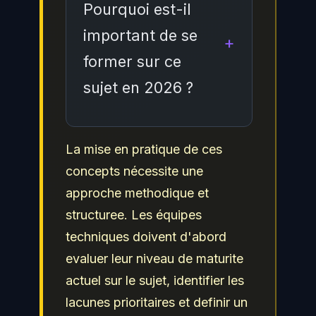
approche basée sur les
Pourquoi est-il
équipes pour faire face
risques, incluant
important de se
aux risques associes a
l'evaluation reguliere de
former sur ce
cette problematique.
la posture de sécurité, la
sujet en 2026 ?
mise en place de
controles techniques et
organisationnels, la
En 2026, la maitrise de ce
La mise en pratique de ces
formation continue des
sujet est devenue
concepts nécessite une
équipes et l'adoption des
incontournable face a
approche methodique et
referentiels de sécurité
l'evolution constante des
structuree. Les équipes
reconnus comme ceux du
menaces et des
techniques doivent d'abord
NIST, de l'ANSSI et de
exigences reglementaires.
evaluer leur niveau de maturite
l'
OWASP
.
Les professionnels de la
actuel sur le sujet, identifier les
cybersécurité doivent
lacunes prioritaires et definir un
maintenir leurs