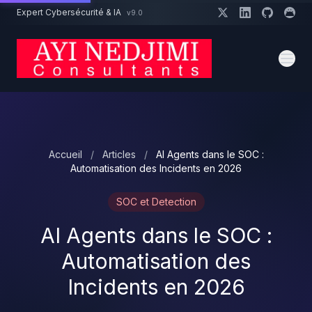
Aller au contenu principal
Expert Cybersécurité & IA
v9.0
Un projet cybersécurité ?
Devis
Expert dispo · Réponse 24h
Accueil
/
Articles
/
AI Agents dans le SOC :
Automatisation des Incidents en 2026
SOC et Detection
AI Agents dans le SOC :
Automatisation des
Incidents en 2026