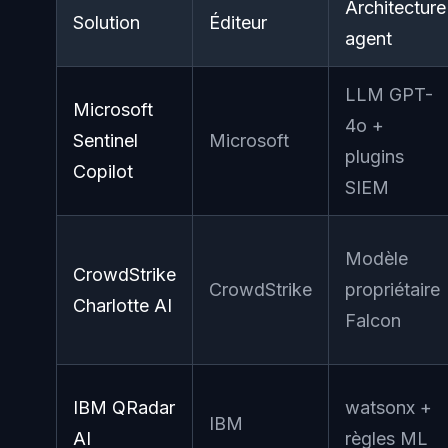
Architecture
Solution
Éditeur
agent
LLM GPT-
Microsoft
4o +
Sentinel
Microsoft
plugins
Copilot
SIEM
Modèle
CrowdStrike
CrowdStrike
propriétaire
Charlotte AI
Falcon
IBM QRadar
watsonx +
IBM
AI
règles ML