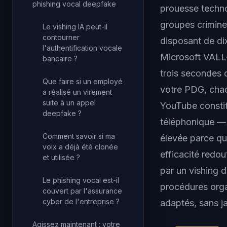
phishing vocal deepfake
prouesse techno
groupes criminel
Le vishing IA peut-il
contourner
disposant de di
l'authentification vocale
Microsoft VALL-
bancaire ?
trois secondes 
Que faire si un employé
votre PDG, chaq
a réalisé un virement
suite à un appel
YouTube constit
deepfake ?
téléphonique — 
Comment savoir si ma
élevée parce qu'
voix a déjà été clonée
efficacité redou
et utilisée ?
par un vishing 
Le phishing vocal est-il
procédures organ
couvert par l'assurance
cyber de l'entreprise ?
adaptés, sans ja
Agissez maintenant : votre