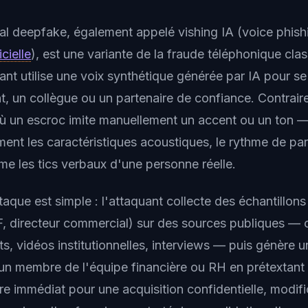
al deepfake
, également appelé
vishing IA
(voice phish
icielle
), est une variante de la fraude téléphonique cla
uant utilise une voix synthétique générée par IA pour se
nt, un collègue ou un partenaire de confiance. Contrair
où un escroc imite manuellement un accent ou un ton — 
ment les caractéristiques acoustiques, le rythme de par
me les tics verbaux d'une personne réelle.
taque est simple : l'attaquant collecte des échantillons
, directeur commercial) sur des sources publiques —
s, vidéos institutionnelles, interviews — puis génère un
 un membre de l'équipe financière ou RH en prétextant
re immédiat pour une acquisition confidentielle, modifi