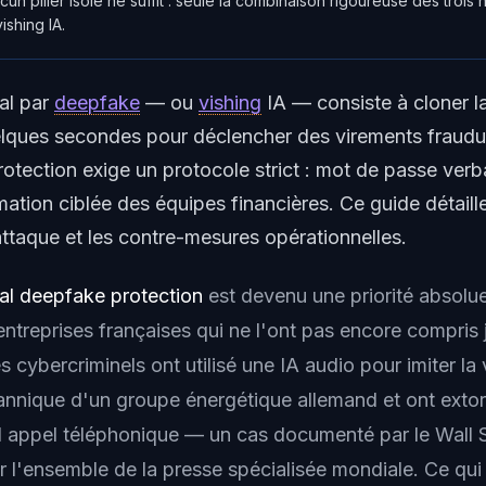
cun pilier isolé ne suffit : seule la combinaison rigoureuse des trois 
ishing IA.
al par
deepfake
— ou
vishing
IA — consiste à cloner l
elques secondes pour déclencher des virements fraudu
otection exige un protocole strict : mot de passe verb
rmation ciblée des équipes financières. Ce guide détaille
taque et les contre-mesures opérationnelles.
al deepfake protection
est devenu une priorité absolu
entreprises françaises qui ne l'ont pas encore compris 
s cybercriminels ont utilisé une IA audio pour imiter l
ritannique d'un groupe énergétique allemand et ont ext
l appel téléphonique — un cas documenté par le Wall S
r l'ensemble de la presse spécialisée mondiale. Ce qui 