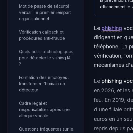
la prévention. Au
Mot de passe de sécurité
efficacement le v
verbal : le premier rempart
organisationnel
Le
phishing
voc
Vérification callback et
dirigeant en qu
procédures anti-fraude
téléphone. La pr
Quels outils technologiques
vérification, fo
pour détecter le vishing IA
?
mécanismes d'at
Formation des employés :
Le
phishing voc
transformer l'humain en
en 2026, et les 
détecteur
feu. En 2019, de
Cadre légal et
d'une filiale b
responsabilités après une
attaque vocale
euros en un seu
repris depuis pa
Questions fréquentes sur le