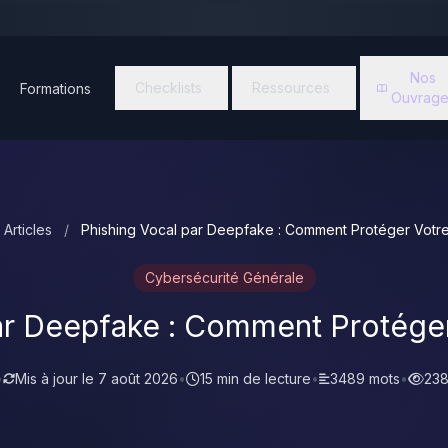
Nos
Checklists
Ressources
Formations
Ouvrage
Articles
/
Phishing Vocal par Deepfake : Comment Protéger Votre
Cybersécurité Générale
ar Deepfake : Comment Protéger
•
Mis à jour le
7 août 2026
•
15 min de lecture
•
3489 mots
•
238