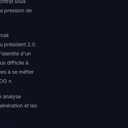
ontrat sous
la pression de
mail
u président 2.0
.
'identité d'un
s difficile à
ées à se méfier
PDG ».
e analyse
génération et les