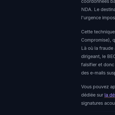
coordonnées ban
NDA. Le destinat
l'urgence impos
Cette technique 
Compromise), q
Là où la fraude 
dirigeant, le BE
falsifier et do
des e-mails sus
Vous pouvez ap
dédiée sur
la d
signatures acous