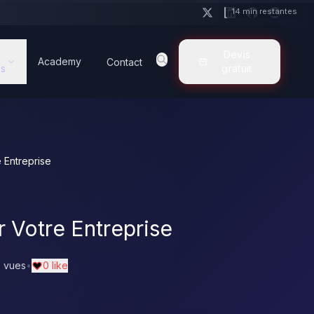
14 min restantes
Devis
Academy
Contact
s
gratuit
 Entreprise
 Votre Entreprise
 vues
•
0 like