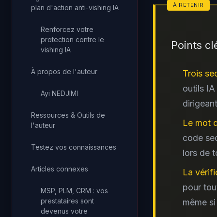
plan d'action anti-vishing IA
Renforcez votre
protection contre le
Points cl
vishing IA
À propos de l'auteur
Trois se
outils I
Ayi NEDJIMI
dirigean
Ressources & Outils de
Le mot d
l'auteur
code sec
Testez vos connaissances
lors de 
Articles connexes
La vérif
pour tou
MSP, PLM, CRM : vos
prestataires sont
même si 
devenus votre