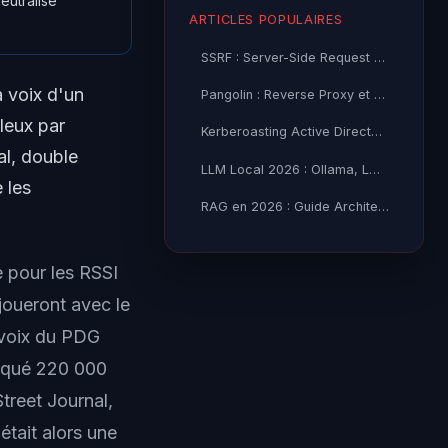
neutralise
ARTICLES POPULAIRES
SSRF : Server-Side Request Forgery — Exploitation Avancée
a voix d'un
Pangolin : Reverse Proxy et Tunnel Self-Hosted — Guide
leux par
Kerberoasting Active Directory : Attaque et Défense 2026
al, double
LLM Local 2026 : Ollama, LM Studio ou vLLM — Quel Outil selon
 les
RAG en 2026 : Guide Architecture, Vectorisation & Chunking
e pour les RSSI
joueront avec le
a voix du PDG
orqué 220 000
treet Journal,
était alors une