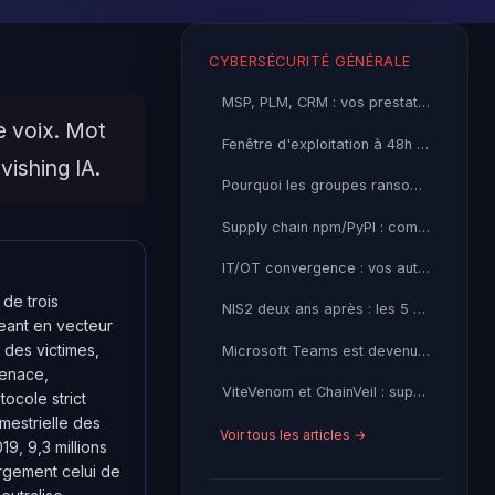
CYBERSÉCURITÉ GÉNÉRALE
MSP, PLM, CRM : vos prestataires sont devenus votre principale surface d'attaque
e voix. Mot
Fenêtre d'exploitation à 48h : le patch management traditionnel est mort
vishing IA.
Pourquoi les groupes ransomware RaaS sont devenus impossibles à tuer
Supply chain npm/PyPI : comment les APT ont fait de votre pipeline CI/CD une autoroute d’accès
IT/OT convergence : vos automates industriels sont la prochaine cible des ransomwares
de trois
NIS2 deux ans après : les 5 erreurs de mise en conformité que je vois répéter partout
geant en vecteur
 des victimes,
Microsoft Teams est devenu votre nouveau perimetre d'attaque
menace,
ViteVenom et ChainVeil : supply chain npm, blockchain C2 et
ocole strict
mestrielle des
Voir tous les articles →
, 9,3 millions
rgement celui de