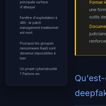
Former l
principale surface
d'attaque
une form
outils d
Fenêtre d'exploitation à
48h : le patch
Document
management traditionnel
est mort
judiciair
renforce
Pourquoi les groupes
ransomware RaaS sont
devenus impossibles à
tuer
Un projet cybersécurité
? Parlons-en.
Qu'est-
deepfak