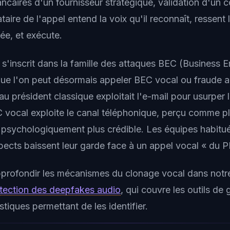
caires d'un fournisseur stratégique, validation d'un c
aire de l'appel entend la voix qu'il reconnaît, ressent 
ée, et exécute.
s'inscrit dans la famille des attaques BEC (Business E
ue l'on peut désormais appeler
BEC vocal
ou
fraude a
au président classique exploitait l'e-mail pour usurper l
C vocal exploite le canal téléphonique, perçu comme plu
nc psychologiquement plus crédible. Les équipes habitu
pects baissent leur garde face à un appel vocal « du 
profondir les mécanismes du clonage vocal dans notr
étection des deepfakes audio
, qui couvre les outils de 
tiques permettant de les identifier.