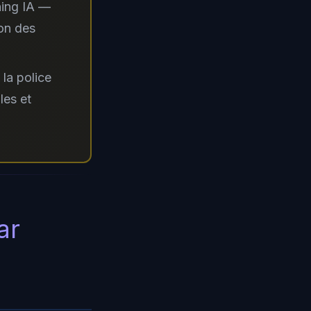
hing IA —
ion des
la police
les et
ar