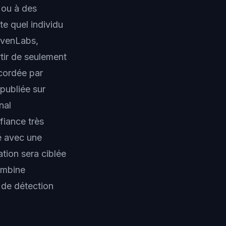
 ou à des
te quel individu
levenLabs,
tir de seulement
ccordée par
publiée sur
nal
fiance très
té avec une
ation sera ciblée
combine
 de détection