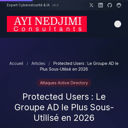
Aller au contenu principal
Expert Cybersécurité & IA
v9.0
Un projet cybersécurité ?
Devis
Expert dispo · Réponse 24h
Accueil
/
Articles
/
Protected Users : Le Groupe AD le
Plus Sous-Utilisé en 2026
Attaques Active Directory
Protected Users : Le
Groupe AD le Plus Sous-
Utilisé en 2026