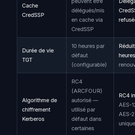
peuvent être
Déléga
Cache
délégués/mis
CredS
CredSSP
en cache via
refusé
CredSSP
10 heures par
Réduit
Durée de vie
défaut
heure
TGT
(configurable)
renouv
RC4
(ARCFOUR)
RC4 in
Algorithme de
autorisé —
AES-1
chiffrement
utilisé par
AES-2
Kerberos
défaut dans
uniqu
certaines