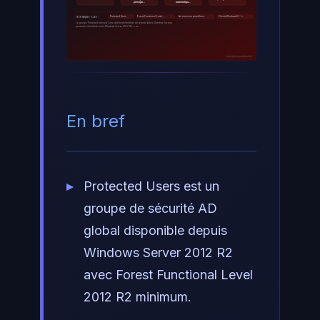
prérequi…
automatiqu…
Protected Users
Forest Functional Level…
Au moins un contrôleur…
Clients Windows 8.1 /…
TECHNIQUES CLÉS :
Le groupe Protected Users est l'une des fonctionnalités de sécurité Active Directory les plus
puissantes introduites avec Windows Server 2012 R2 — et…
ayinedjimi-consultants.fr
En bref
Protected Users est un
groupe de sécurité AD
global disponible depuis
Windows Server 2012 R2
avec Forest Functional Level
2012 R2 minimum.