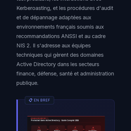
Kerberoasting, et les procédures d'audit
et de dépannage adaptées aux
environnements français soumis aux
recommandations ANSSI et au cadre
NIS 2. Il s'adresse aux équipes
techniques qui gèrent des domaines
Active Directory dans les secteurs
finance, défense, santé et administration
publique.
ATTAQUES ACTIVE DIRECTORY
Protected Users Active Directory : Guide Complet 2026
🔍
⚡
🔓
📤
ÉTAPE 1
ÉTAPE 2
ÉTAPE 3
ÉTAPE 4
En bref
Historique et
Protections
Qui ajouter dans…