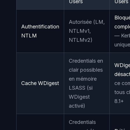
Users
Users
Bloqu
Autorisée (LM,
Authentification
compl
NTLMv1,
NTLM
— Ker
NTLMv2)
uniqu
Credentials en
WDige
clair possibles
désact
en mémoire
Cache WDigest
ce co
LSASS (si
tous c
WDigest
8.1+
activé)
Credentials