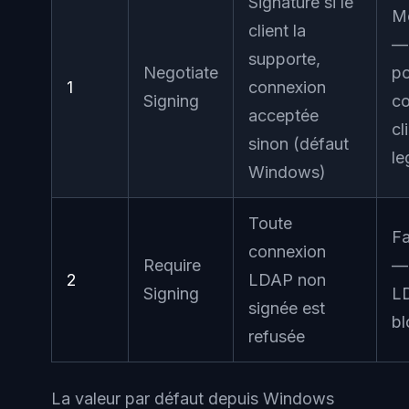
Signature si le
M
client la
— 
supporte,
Negotiate
po
1
connexion
Signing
co
acceptée
cl
sinon (défaut
le
Windows)
Toute
Fa
connexion
Require
— 
2
LDAP non
Signing
L
signée est
bl
refusée
La valeur par défaut depuis Windows