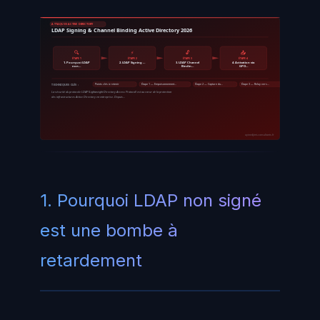
ATTAQUES ACTIVE DIRECTORY
LDAP Signing & Channel Binding Active Directory 2026
🔍
⚡
🔓
📤
ÉTAPE 1
ÉTAPE 2
ÉTAPE 3
ÉTAPE 4
1. Pourquoi LDAP
2. LDAP Signing …
3. LDAP Channel
4. Activation via
non…
Bindin…
GPO…
Points clés à retenir
Étape 1 — Empoisonnement…
Étape 2 — Capture du…
Étape 3 — Relay vers…
TECHNIQUES CLÉS :
La sécurité du protocole LDAP (Lightweight Directory Access Protocol) est au cœur de la protection
des infrastructures Active Directory en entreprise. Depuis…
ayinedjimi-consultants.fr
1. Pourquoi LDAP non signé
est une bombe à
retardement