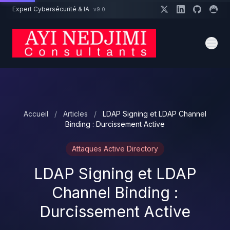
Aller au contenu principal
Expert Cybersécurité & IA
v9.0
Un projet cybersécurité ?
Devis
Expert dispo · Réponse 24h
Accueil
/
Articles
/
LDAP Signing et LDAP Channel
Binding : Durcissement Active
Attaques Active Directory
LDAP Signing et LDAP
Channel Binding :
Durcissement Active