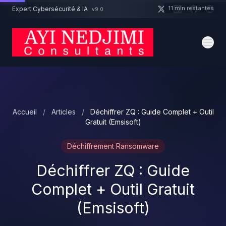
Aller au contenu principal
11 min restantes
Expert Cybersécurité & IA
v9.0
Un projet cybersécurité ?
Devis
Expert dispo · Réponse 24h
Accueil
/
Articles
/
Déchiffrer ZQ : Guide Complet + Outil
Gratuit (Emsisoft)
Déchiffrement Ransomware
Déchiffrer ZQ : Guide
Complet + Outil Gratuit
(Emsisoft)