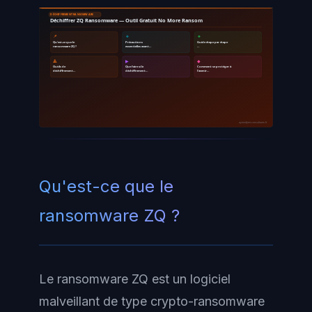
DÉCHIFFREMENT RANSOMWARE
Déchiffrer ZQ Ransomware — Outil Gratuit No More Ransom
📌
🔹
🔸
Qu'est-ce que le
Précautions
Guide étape par étape
ransomware ZQ ?
essentielles avant…
…
🔺
▶
◆
Outils de
Que faire si le
Comment se protéger à
déchiffrement…
déchiffrement…
l'avenir…
ayinedjimi-consultants.fr
Qu'est-ce que le
ransomware ZQ ?
Le ransomware ZQ est un logiciel
malveillant de type crypto-ransomware