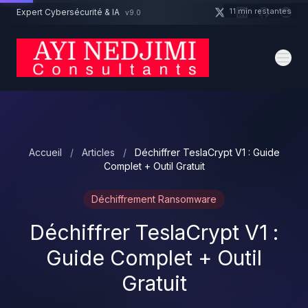
Aller au contenu principal
11 min restantes
Expert Cybersécurité & IA
v9.0
Un projet cybersécurité ?
Devis
Expert dispo · Réponse 24h
Accueil
/
Articles
/
Déchiffrer TeslaCrypt V1 : Guide
Complet + Outil Gratuit
Déchiffrement Ransomware
Déchiffrer TeslaCrypt V1 :
Guide Complet + Outil
Gratuit