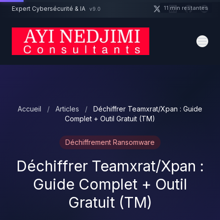
Aller au contenu principal
11 min restantes
Expert Cybersécurité & IA
v9.0
Un projet cybersécurité ?
Devis
Expert dispo · Réponse 24h
Accueil
/
Articles
/
Déchiffrer Teamxrat/Xpan : Guide
Complet + Outil Gratuit (TM)
Déchiffrement Ransomware
Déchiffrer Teamxrat/Xpan :
Guide Complet + Outil
Gratuit (TM)