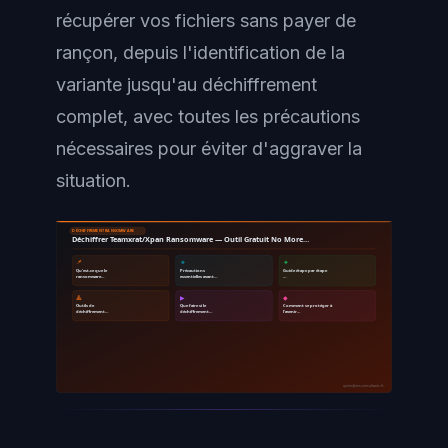
récupérer vos fichiers sans payer de
rançon, depuis l'identification de la
variante jusqu'au déchiffrement
complet, avec toutes les précautions
nécessaires pour éviter d'aggraver la
situation.
DÉCHIFFREMENT RANSOMWARE
Déchiffrer Teamxrat/Xpan Ransomware — Outil Gratuit No More…
📌
🔹
🔸
Qu'est-ce que le
Précautions
Guide étape par étape
ransomware…
essentielles avant…
…
🔺
▶
◆
Outils de
Que faire si le
Comment se protéger à
déchiffrement…
déchiffrement…
l'avenir…
ayinedjimi-consultants.fr