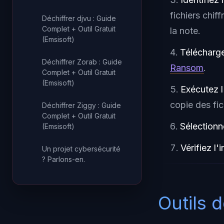
fichiers chif
Déchiffrer djvu : Guide
Complet + Outil Gratuit
la note.
(Emsisoft)
Téléchargez
Déchiffrer Zorab : Guide
Ransom
.
Complet + Outil Gratuit
(Emsisoft)
Exécutez l
copie des fic
Déchiffrer Ziggy : Guide
Complet + Outil Gratuit
Sélectionn
(Emsisoft)
Vérifiez l'i
Un projet cybersécurité
? Parlons-en.
Outils 