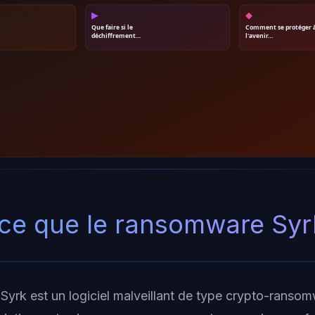
▶
◆
Que faire si le
Comment se protéger 
déchiffrement…
l'avenir…
ce que le ransomware Syr
yrk est un logiciel malveillant de type crypto-ransomw