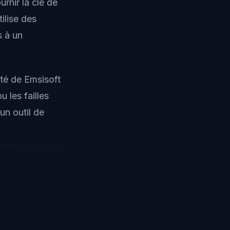
rnir la clé de
ilise des
s à un
té de Emsisoft
u les failles
un outil de