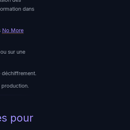
information dans
s
No More
 ou sur une
e déchiffrement.
n production.
es pour