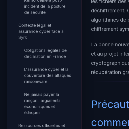
Renforcement post-
les fichiers des
incident de la posture
déchiffrement. 
de sécurité
algorithmes de 
Contexte légal et
chiffrement symé
assurance cyber face à
Syrk
La bonne nouvel
Obligations légales de
et au projet int
déclaration en France
cryptographiques
L'assurance cyber et la
récupération gra
couverture des attaques
ransomware
Ne jamais payer la
rançon : arguments
Précaut
économiques et
éthiques
comme
Ressources officielles et