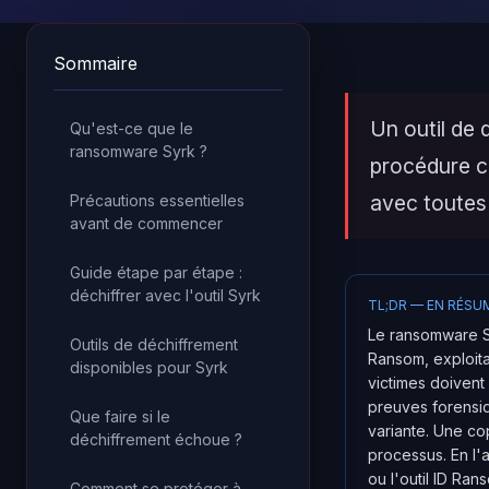
Sommaire
Un outil de 
Qu'est-ce que le
ransomware Syrk ?
procédure c
avec toutes
Précautions essentielles
avant de commencer
Guide étape par étape :
déchiffrer avec l'outil Syrk
TL;DR — EN RÉSU
Le ransomware Sy
Outils de déchiffrement
Ransom, exploita
disponibles pour Syrk
victimes doivent
preuves forensiqu
Que faire si le
variante. Une co
déchiffrement échoue ?
processus. En l'a
ou l'outil ID Ra
Comment se protéger à