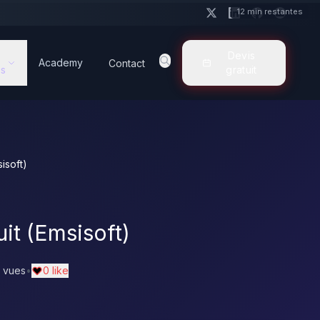
12 min restantes
Devis
Academy
Contact
s
gratuit
isoft)
it (Emsisoft)
 vues
•
0 like