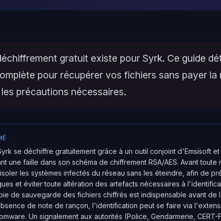
déchiffrement gratuit existe pour Syrk. Ce guide déta
omplète pour récupérer vos fichiers sans payer la
 les précautions nécessaires.
MÉ
rk se déchiffre gratuitement grâce à un outil conjoint d'Emsisoft e
nt une faille dans son schéma de chiffrement RSA/AES. Avant toute m
 isoler les systèmes infectés du réseau sans les éteindre, afin de pr
es et éviter toute altération des artefacts nécessaires à l'identifica
pie de sauvegarde des fichiers chiffrés est indispensable avant de l
bsence de note de rançon, l'identification peut se faire via l'extens
nsomware. Un signalement aux autorités (Police, Gendarmerie, CERT-