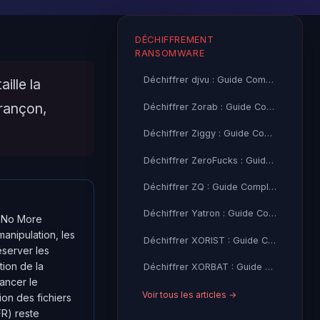
DÉCHIFFREMENT
RANSOMWARE
Déchiffrer djvu : Guide Complet + Outil Gratuit (Emsisoft)
ille la
 rançon,
Déchiffrer Zorab : Guide Complet + Outil Gratuit (Emsisoft)
Déchiffrer Ziggy : Guide Complet + Outil Gratuit (Emsisoft)
Déchiffrer ZeroFucks : Guide Complet + Outil Gratuit (Emsisoft)
Déchiffrer ZQ : Guide Complet + Outil Gratuit (Emsisoft)
Déchiffrer Yatron : Guide Complet + Outil Gratuit (Kaspersky)
t No More
anipulation, les
Déchiffrer XORIST : Guide Complet + Outil Gratuit (TM, Emsisoft)
éserver les
tion de la
Déchiffrer XORBAT : Guide Complet + Outil Gratuit (TM)
ancer le
Voir tous les articles →
ion des fichiers
FR) reste