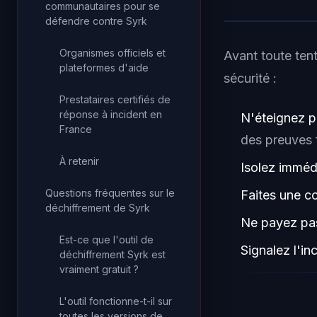
communautaires pour se
défendre contre Syrk
Organismes officiels et
Avant toute ten
plateformes d'aide
sécurité :
Prestataires certifiés de
réponse à incident en
N'éteignez p
France
des preuves 
À retenir
Isolez imméd
Questions fréquentes sur le
Faites une c
déchiffrement de Syrk
Ne payez pas
Est-ce que l'outil de
Signalez l'in
déchiffrement Syrk est
vraiment gratuit ?
L'outil fonctionne-t-il sur
toutes les versions de