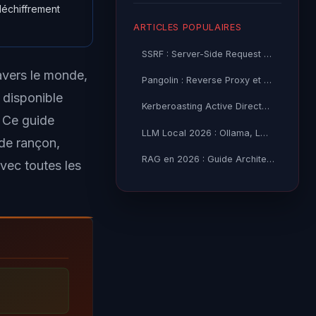
déchiffrement
ARTICLES POPULAIRES
SSRF : Server-Side Request Forgery — Exploitation Avancée
ravers le monde,
Pangolin : Reverse Proxy et Tunnel Self-Hosted — Guide
t disponible
Kerberoasting Active Directory : Attaque et Défense 2026
. Ce guide
LLM Local 2026 : Ollama, LM Studio ou vLLM — Quel Outil selon
 de rançon,
RAG en 2026 : Guide Architecture, Vectorisation & Chunking
avec toutes les