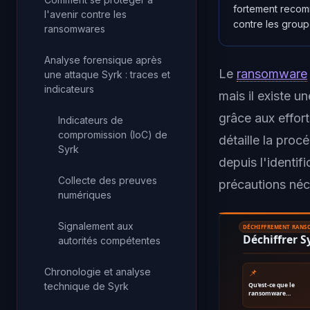
fortement recomm
l'avenir contre les
contre les group
ransomwares
Analyse forensique après
Le
ransomware
une attaque Syrk : traces et
indicateurs
mais il existe u
grâce aux effor
Indicateurs de
compromission (IoC) de
détaille la pro
Syrk
depuis l'identif
Collecte des preuves
précautions néce
numériques
Signalement aux
DÉCHIFFREMENT RAN
Déchiffrer 
autorités compétentes
Chronologie et analyse
📌
technique de Syrk
Qu'est-ce que le
ransomware…