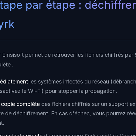
tape par étape : déchiffre
Syrk
r Emsisoft permet de retrouver les fichiers chiffrés par 
lète :
médiatement
les systèmes infectés du réseau (débranch
sactivez le Wi-Fi) pour stopper la propagation.
e copie complète
des fichiers chiffrés sur un support e
ive de déchiffrement. En cas d'échec, vous pourrez ré
t.
la variante exacte
du ransomware Syrk : vérifiez l'exte