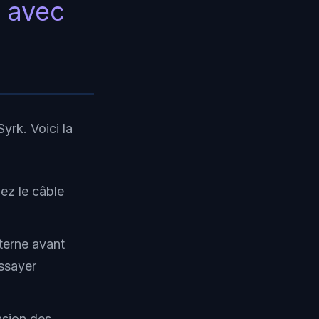
r avec
Syrk. Voici la
ez le câble
xterne avant
essayer
nsion des