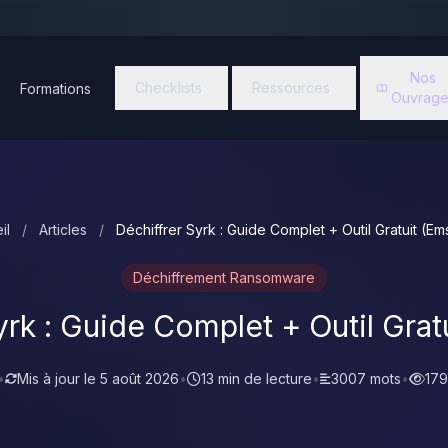
Nos
Checklists
Ressources
Formations
Ouvrage
il
/
Articles
/
Déchiffrer Syrk : Guide Complet + Outil Gratuit (Ems
Déchiffrement Ransomware
yrk : Guide Complet + Outil Gratu
•
Mis à jour le
5 août 2026
•
13 min de lecture
•
3007 mots
•
179