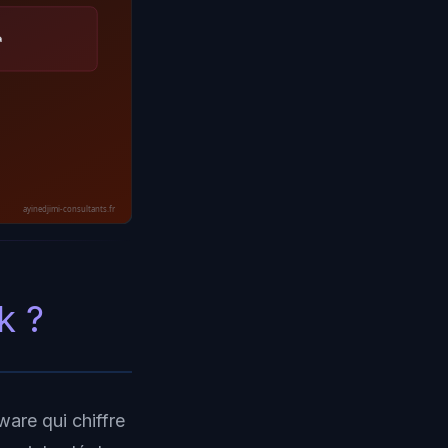
à
ayinedjimi-consultants.fr
k ?
are qui chiffre