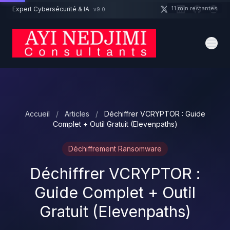
Aller au contenu principal
11 min restantes
Expert Cybersécurité & IA
v9.0
Un projet cybersécurité ?
Devis
Expert dispo · Réponse 24h
Accueil
/
Articles
/
Déchiffrer VCRYPTOR : Guide
Complet + Outil Gratuit (Elevenpaths)
Déchiffrement Ransomware
Déchiffrer VCRYPTOR :
Guide Complet + Outil
Gratuit (Elevenpaths)