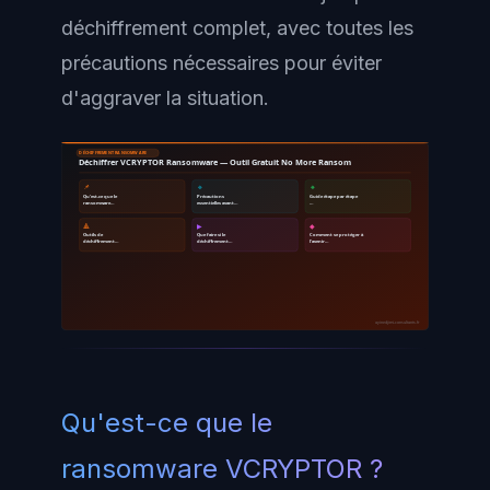
déchiffrement complet, avec toutes les
précautions nécessaires pour éviter
d'aggraver la situation.
DÉCHIFFREMENT RANSOMWARE
Déchiffrer VCRYPTOR Ransomware — Outil Gratuit No More Ransom
📌
🔹
🔸
Qu'est-ce que le
Précautions
Guide étape par étape
ransomware…
essentielles avant…
…
🔺
▶
◆
Outils de
Que faire si le
Comment se protéger à
déchiffrement…
déchiffrement…
l'avenir…
ayinedjimi-consultants.fr
Qu'est-ce que le
ransomware VCRYPTOR ?